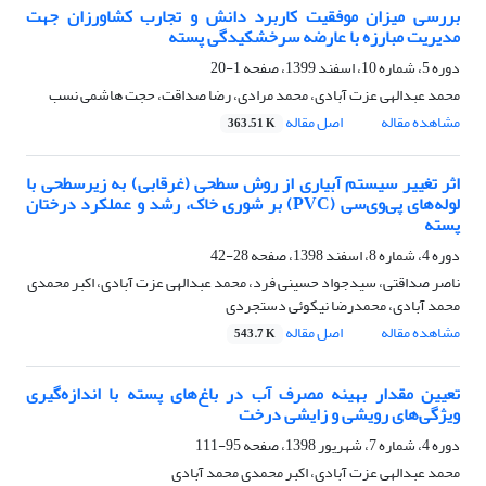
بررسی میزان موفقیت کاربرد دانش و تجارب کشاورزان جهت
مدیریت مبارزه با عارضه سرخشکیدگی پسته
دوره 5، شماره 10، اسفند 1399، صفحه
1-20
محمد عبدالهی عزت آبادی، محمد مرادی، رضا صداقت، حجت هاشمی نسب
مشاهده مقاله
اصل مقاله
363.51 K
اثر تغییر سیستم آبیاری از روش سطحی (غرقابی) به زیرسطحی با
لوله‌های پی‌وی‌سی (PVC) بر شوری خاک، رشد و عملکرد درختان
پسته
دوره 4، شماره 8، اسفند 1398، صفحه
28-42
ناصر صداقتی، سیدجواد حسینی فرد، محمد عبدالهی عزت آبادی، اکبر محمدی
محمد آبادی، محمدرضا نیکوئی دستجردی
مشاهده مقاله
اصل مقاله
543.7 K
تعیین مقدار بهینه مصرف آب در باغ‌های پسته با اندازه‌گیری
ویژگی‌های رویشی و زایشی درخت
دوره 4، شماره 7، شهریور 1398، صفحه
95-111
محمد عبدالهی عزت آبادی، اکبر محمدی محمد آبادی