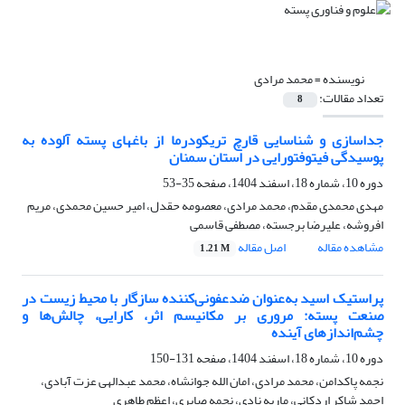
نویسنده =
محمد مرادی
تعداد مقالات:
8
جداسازی و شناسایی قارچ تریکودرما از باغ‏های پسته آلوده به
پوسیدگی فیتوفتورایی در استان سمنان
دوره 10، شماره 18، اسفند 1404، صفحه
35-53
مهدی محمدی مقدم، محمد مرادی، معصومه حقدل، امیر حسین محمدی، مریم
افروشه، علیرضا برجسته، مصطفی قاسمی
مشاهده مقاله
اصل مقاله
1.21 M
پراستیک اسید به‌عنوان ضدعفونی‌کننده سازگار با محیط زیست در
صنعت پسته: مروری بر مکانیسم اثر، کارایی، چالش‌ها و
چشم‌اندازهای آینده
دوره 10، شماره 18، اسفند 1404، صفحه
131-150
نجمه پاکدامن، محمد مرادی، امان الله جوانشاه، محمد عبدالهی عزت آبادی،
احمد شاکر اردکانی، ماریه نادی، نجمه صابری، اعظم طاهری