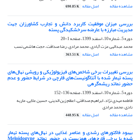
مشاهده مقاله
اصل مقاله
690.85 K
بررسی میزان موفقیت کاربرد دانش و تجارب کشاورزان جهت
مدیریت مبارزه با عارضه سرخشکیدگی پسته
دوره 5، شماره 10، اسفند 1399، صفحه
1-20
محمد عبدالهی عزت آبادی، محمد مرادی، رضا صداقت، حجت هاشمی نسب
مشاهده مقاله
اصل مقاله
363.51 K
بررسی تغییرات برخی شاخص‌های فیزیولوژیکی و رویشی نهال‌های
پسته تیمار شده با آنتاگونیست‌های قارچی در شرایط حضور و عدم
حضور نماتد ریشه‌گرهی
دوره 5، شماره 10، اسفند 1399، صفحه
136-152
فاطمه مهدی نژاد، ابراهیم صداقتی، اعظم زین الدینی، حسین علایی، ماریه
نادی، محمد مرادی
مشاهده مقاله
اصل مقاله
448.95 K
بهبود فاکتورهای رشدی و عناصر غذایی در نهال‌های پسته تیمار
شده با برخی قارچ‌های همزیست در حضور نماتد Meloidogyne