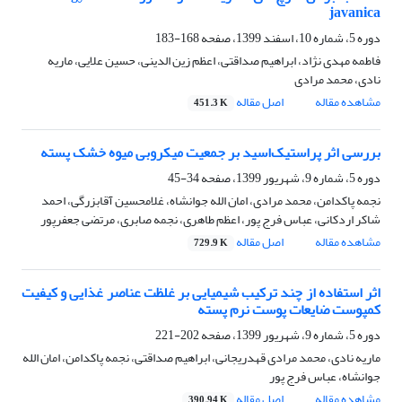
javanica
دوره 5، شماره 10، اسفند 1399، صفحه
168-183
فاطمه مهدی نژاد، ابراهیم صداقتی، اعظم زین الدینی، حسین علایی، ماریه
نادی، محمد مرادی
مشاهده مقاله
اصل مقاله
451.3 K
بررسی اثر پراستیک‌اسید بر جمعیت میکروبی میوه خشک پسته
دوره 5، شماره 9، شهریور 1399، صفحه
34-45
نجمه پاکدامن، محمد مرادی، امان الله جوانشاه، غلامحسین آقابزرگی، احمد
شاکر اردکانی، عباس فرج پور، اعظم طاهری، نجمه صابری، مرتضی جعفرپور
مشاهده مقاله
اصل مقاله
729.9 K
اثر استفاده از چند ترکیب شیمیایی بر غلظت عناصر غذایی و کیفیت
کمپوست ضایعات پوست نرم پسته
دوره 5، شماره 9، شهریور 1399، صفحه
202-221
ماریه نادی، محمد مرادی قهدریجانی، ابراهیم صداقتی، نجمه پاکدامن، امان الله
جوانشاه، عباس فرج پور
مشاهده مقاله
اصل مقاله
390.94 K