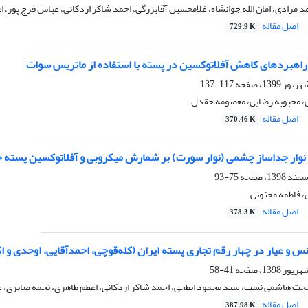
د مرادی، امان الله جوانشاه، غلامحسین آقابزرگی، احمد شاکر اردکانی، عباس فرج پور،
اصل مقاله
729.9 K
ن راهبردهای کاهش آفلاتوکسین در پسته با استفاده از ماتریس سوات
117-137
ی، محبوبه رضایی، معصومه حقدل
اصل مقاله
370.46 K
ی نوار جداساز چشمی (نوار سورت) بر شمارش میکروبی و آفلاتوکسین پسته
75-93
، فاطمه مجنونی
اصل مقاله
378.3 K
س و عیار در چهار رقم تجاری پسته ایران (کله‌قوچی، احمد‌آقایی، اوحدی و ا
41-58
 حجت هاشمی نسب، سید محمود ابطحی، احمد شاکر اردکانی، اعظم طاهری، نجمه صابری، عب
اصل مقاله
387.98 K