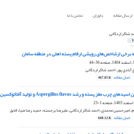
ارسال مقاله
داوران
تماس با ما
د شاکر اردکانی
1
 برخی ازشاخص‌های رویشی ارقام پسته اهلی در منطقه سامان
36-44
 آبادی پور، احمد شاکر اردکانی
اصل مقاله
467.05 K
 پسته و رشد Aspergillus flavus و تولید آفلاتوکسین در ارقام پسته ایران
1-23
 امیرحسین محمدی، احمد شاکر اردکانی، علیرضا برجسته، حمید رضا ضیاء الحق
اصل مقاله
608.12 K