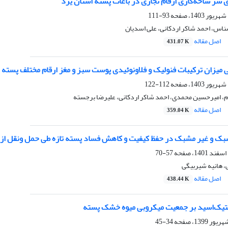
 سر شاخه‌کاری ارقام تجاری در باغات پسته استان یزد
93-111
اس، احمد شاکر اردکانی، علی اسدیان
اصل مقاله
431.07 K
 میزان ترکیبات فنولیک و فلاونوئیدی پوست سبز و مغز ارقام مختلف پسته
112-122
 امیرحسین محمدی، احمد شاکر اردکانی، علیرضا برجسته
اصل مقاله
359.04 K
ک و غیر مشبک در حفظ کیفیت و کاهش فساد پسته تازه طی حمل ونقل از با
57-70
، هانیه شیربیگی
اصل مقاله
438.44 K
تیک‌اسید بر جمعیت میکروبی میوه خشک پسته
34-45