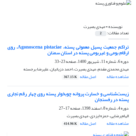
نویسنده =
مهدی بصیرت
تعداد مقالات:
2
تراکم جمعیت پسیل معمولی پسته، Agonoscena pistaciae، روی
ارقام بومی و غیربومی پسته در استان سمنان
دوره 6، شماره 11، شهریور 1400، صفحه
23-33
مهدی محمدی مقدم، مهدی بصیرت، احمد دزیانیان، علیرضا برجسته
مشاهده مقاله
اصل مقاله
367.15 K
زیست‌شناسی و خسارت پروانه چوبخوار پسته روی چهار رقم تجاری
پسته در رفسنجان
دوره 4، شماره 8، اسفند 1398، صفحه
17-27
الهام رضایی، حمزه ایزدی، مهدی بصیرت
مشاهده مقاله
اصل مقاله
414.96 K