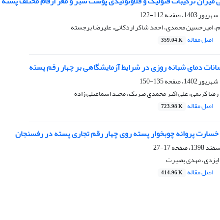
 میزان ترکیبات فنولیک و فلاونوئیدی پوست سبز و مغز ارقام مختلف پسته
112-122
 امیرحسین محمدی، احمد شاکر اردکانی، علیرضا برجسته
اصل مقاله
359.04 K
وسانات دمای شبانه روزی در شرایط آزمایشگاهی بر چهار رقم پسته
135-150
رضا کریمی، علی اکبر محمدی میریک، مجید اسماعیلی زاده
اصل مقاله
723.98 K
سارت پروانه چوبخوار پسته روی چهار رقم تجاری پسته در رفسنجان
17-27
 ایزدی، مهدی بصیرت
اصل مقاله
414.96 K