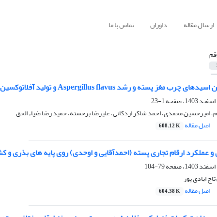
ارسال مقاله
داوران
تماس با ما
قم
 پسته و رشد Aspergillus flavus و تولید آفلاتوکسین در ارقام پسته ایران
1-23
 امیرحسین محمدی، احمد شاکر اردکانی، علیرضا برجسته، حمید رضا ضیاء الحق
اصل مقاله
608.12 K
 و عملکرد ارقام تجاری پسته (احمدآقایی و اوحدی) روی پایه های بذری و ک
79-104
اج ابادی پور
اصل مقاله
604.38 K