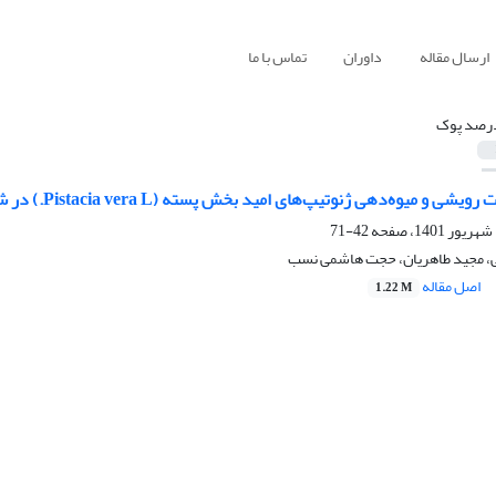
ارسال مقاله
داوران
تماس با ما
رصد پوک
وه‌دهی ژنوتیپ‌های امید بخش پسته (Pistacia vera L.) در شرایط آب و هوایی خراسان رضوی
42-71
ی، مجید طاهریان، حجت هاشمی نسب
اصل مقاله
1.22 M