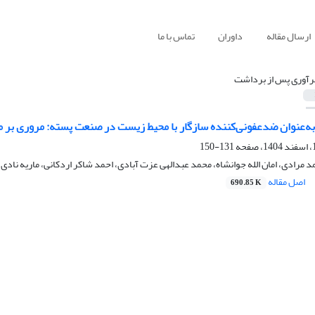
ارسال مقاله
داوران
تماس با ما
رآوری پس از برداشت
‌عنوان ضدعفونی‌کننده سازگار با محیط زیست در صنعت پسته: مروری بر مکا
131-150
د مرادی، امان الله جوانشاه، محمد عبدالهی عزت آبادی، احمد شاکر اردکانی، ماریه نادی
اصل مقاله
690.85 K