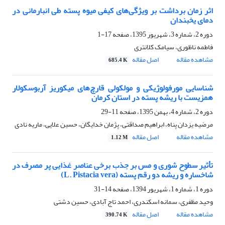
اثر زمان برداشت بر ویژگی‌های کیفی میوه پسته طی انبارمانی در
دمای یخبندان
دوره 2، شماره 3، شهریور 1395، صفحه
17-1
فاطمه ناظوری، سیامک کلانتری
مشاهده مقاله
اصل مقاله
685.4 K
شناسایی مورفولوژیکی و مولکولی قارچ‌های میکوریز آربوسکولار
همزیست با ریشه پسته در استان کرمان
دوره 2، شماره 4، بهمن 1395، صفحه
11-29
مرضیه یزدان پناه، ابراهیم صداقتی، پژمان خدایگان، حسین علایی، ماریه نادی
مشاهده مقاله
اصل مقاله
1.12 M
تأثیر سطوح شوری و مس بر جذب برخی عناصر غذایی پر مصرف در
شاخساره و ریشه دو رقم پسته (L. Pistacia vera)
دوره 1، شماره 1، شهریور 1394، صفحه
14-31
وحید مظفری، سمانه اسکندری، احمد تاج آبادی، حسین دشتی
مشاهده مقاله
اصل مقاله
390.74 K