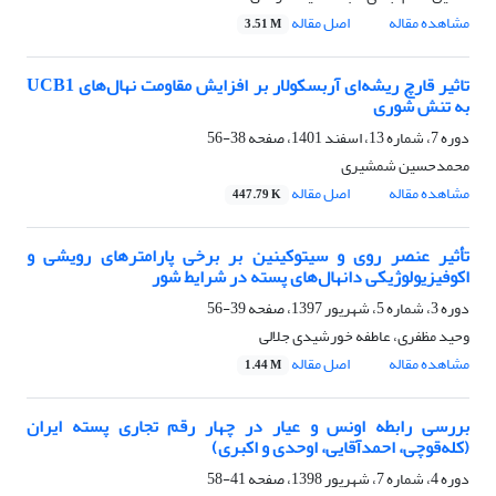
مشاهده مقاله
اصل مقاله
3.51 M
تاثیر قارچ ریشه‌ای آربسکولار بر افزایش مقاومت نهال‌های UCB1
به تنش شوری
دوره 7، شماره 13، اسفند 1401، صفحه
38-56
محمدحسین شمشیری
مشاهده مقاله
اصل مقاله
447.79 K
تأثیر عنصر روی و سیتوکینین بر برخی پارامترهای رویشی و
اکوفیزیولوژیکی دانهال‌های پسته در شرایط شور
دوره 3، شماره 5، شهریور 1397، صفحه
39-56
وحید مظفری، عاطفه خورشیدی جلالی
مشاهده مقاله
اصل مقاله
1.44 M
بررسی رابطه اونس و عیار در چهار رقم تجاری پسته ایران
(کله‌قوچی، احمد‌آقایی، اوحدی و اکبری)
دوره 4، شماره 7، شهریور 1398، صفحه
41-58