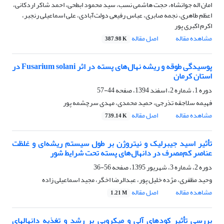
امان اله جوانشاه، حجت هاشمی نسب، سید محمود ابطحی، احمد شاکر اردکانی،
اعظم طاهری، نجمه صابری، عباس رفیعی دولت‌آبادی، علی اسماعیلی رنجبر،
اکرم اکبری پور
مشاهده مقاله
اصل مقاله
387.98 K
پوسیدگی طوقه و ریشه نهال‌های پسته در اثر Fusarium solani در
استان کرمان
دوره 1، شماره 2، اسفند 1394، صفحه
44-57
فهیمه سلاجقه تذرجی، حمید محمدی، مهدی سرچشمه پور
مشاهده مقاله
اصل مقاله
739.14 K
تأثیر اسید جیبرلیک و نیتروژن بر طول سیستم ریشه‌ای و غلظت
عناصر کم‌مصرف در دانهال‌‌های پسته تحت شرایط شور
دوره 2، شماره 3، شهریور 1395، صفحه
56-36
وحید مظفری، مژده خلیل پور، عبدالرضا اخگر، مجید اسماعیلی زاده
مشاهده مقاله
اصل مقاله
1.21 M
بررسی تأثیر کودهای آلی و میکروبی بر رشد و تغذیه دانهالهای