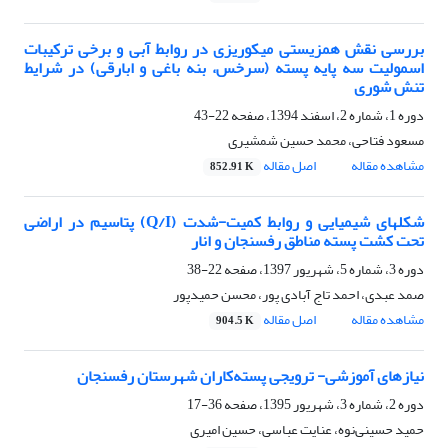
بررسی نقش همزیستی میکوریزی در روابط آبی و برخی ترکیبات
اسمولیت سه پایه پسته (سرخس، بنه باغی و ابارقی) در شرایط
تنش شوری
دوره 1، شماره 2، اسفند 1394، صفحه
22-43
مسعود فتاحی، محمد حسین شمشیری
مشاهده مقاله
اصل مقاله
852.91 K
شکل‎های شیمیایی و روابط کمیت-شدت (Q/I) پتاسیم در اراضی
تحت کشت پسته مناطق رفسنجان و انار
دوره 3، شماره 5، شهریور 1397، صفحه
22-38
صمد عبدی، احمد تاج آبادی پور، محسن حمیدپور
مشاهده مقاله
اصل مقاله
904.5 K
نیازهای آموزشی- ترویجی پسته‌کاران شهرستان رفسنجان
دوره 2، شماره 3، شهریور 1395، صفحه
36-17
حمید حسینی‌نوه، عنایت عباسی، حسین امیری