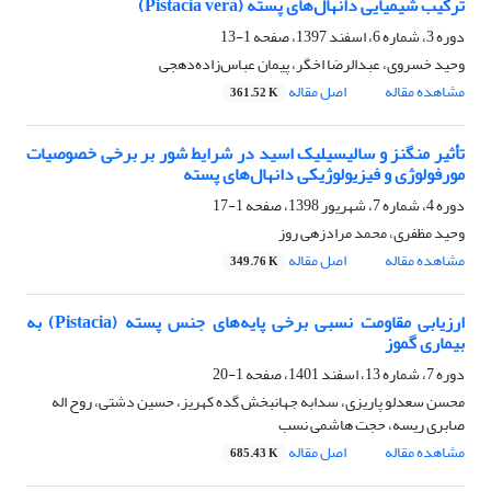
ترکیب شیمیایی دانهال‌های پسته (Pistacia vera)
دوره 3، شماره 6، اسفند 1397، صفحه
1-13
وحید خسروی، عبدالرضا اخگر، پیمان عباس‌زاده‌دهجی
مشاهده مقاله
اصل مقاله
361.52 K
تأثیر منگنز و سالیسیلیک اسید در شرایط شور بر برخی خصوصیات
مورفولوژی و فیزیولوژیکی دانهال‌های پسته
دوره 4، شماره 7، شهریور 1398، صفحه
1-17
وحید مظفری، محمد مرادزهی روز
مشاهده مقاله
اصل مقاله
349.76 K
ارزیابی مقاومت نسبی برخی پایه‌های جنس پسته (Pistacia) به
بیماری گموز
دوره 7، شماره 13، اسفند 1401، صفحه
1-20
محسن سعدلو پاریزی، سدابه جهانبخش گده کهریز، حسین دشتی، روح اله
صابری ریسه، حجت هاشمی نسب
مشاهده مقاله
اصل مقاله
685.43 K