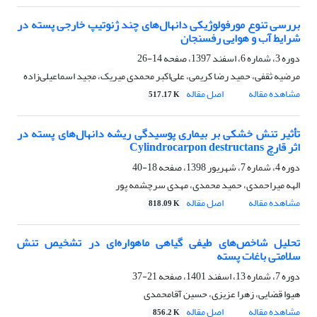
بررسی تنوع مورفولوژیکی دانهال‌های چند ژنوتیپ خارجی پسته در
شرایط آب و هوایی رفسنجان
دوره 3، شماره 6، اسفند 1397، صفحه
14-26
مرضیه ثقفی، حمید رضا کریمی، علی‌اکبر محمدی میریک، مجید اسماعیلی‌زاده
مشاهده مقاله
اصل مقاله
517.17 K
تأثیر تنش خشکی بر بیماری پوسیدگی ریشه دانهال‌های پسته در
اثر قارچ Cylindrocarpon destructans
دوره 4، شماره 7، شهریور 1398، صفحه
18-40
الهه میراحمدی، حمید محمدی، مهدی سرچشمه پور
مشاهده مقاله
اصل مقاله
818.09 K
تحلیل شاخص‌های طیفی گیاهی ماهواره‌ای در تشخیص تنش
سلامتی باغات پسته
دوره 7، شماره 13، اسفند 1401، صفحه
21-37
هیوا قضایی، زهرا عزیزی، حسین آقامحمدی
مشاهده مقاله
اصل مقاله
856.2 K