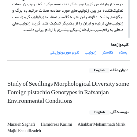
درصد از وارایانس کل را توجیه کردند، تقسیم کرد که مهم‌ترین صفات
تفکیک‌کننده در بین ژنوتیپ‌های مورد مطالعه صفات مرتبط به برگ و
برگچه می‌باشد. علاوه­براین تجزیه کلاستر صفات مورفولوژیکی توانست
ژنوتیپ‌های ترکیه و ایران را از یکدیگر تفکیک کند اگرچه ژنوتیپ‌های
متعلق به رقم سیرت رابطه ژنتیکی بیشتری با ارقام ایرانی داشت.
کلیدواژه‌ها
پسته
کلاستر
ژنوتیپ
تنوع مورفولوژیکی
عنوان مقاله
English
Study of Seedlings Morphological Diversity some
Foreign pistachio Genotypes in Rafsanjan
Environmental Conditions
نویسندگان
English
Marzieh Saghafi
Hamidreza Karimi
Aliakbar Mohammadi Mirik
Majid Esmailizadeh