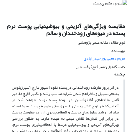
مقایسه ویژگی‌های آنزیمی و بیوشیمیایی پوست نرم
پسته در میوه‌های زودخندان و سالم
نوع مقاله : مقاله علمی پژوهشی
نویسنده
مریم دهجی پور حیدرآبادی
دانشگاه ولی‌عصر (عج) رفسنجان
چکیده
در اثر بروز عارضه زودخندانی در پسته نفوذ اسپور قارچ آسپرژیلوس
به مغز تسهیل و با فراهم شدن شرایط مناسب رشد و تکثیر قارچ مقادیر
قابل ملاحظه‌ای آفلاتوکسین در توده پسته تولید خواهد شد. از
آنجایی‌که هر نوع تنش زیستی یا غیرزیستی متوجه پوست میوه است،
بنابراین رشد سلول‌های پوست و انعطاف‌پذیری آن، در مقاومت پوست
در برابر این تنش‌ها نقش مهمی به عهده دارد. به منظور بررسی
ویژگی‌های آنزیمی و بیوشیمیایی مرتبط با انعطاف‌پذیری پوست نرم،
نمونه‌های سالم و زودخندان رقم کله‌قوچی در زمان برداشت به