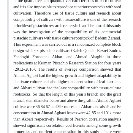
in the qualitative and quantitative characteristics of each cultivar
and it is also impossible to reproduce superior rootstocks with seed
cultivation. Therefore, use of tissue culture and research about
compatibility of cultivars with tissue culture is one of the research
priorities of pistachio research centers in Iran. The aim of this study
was the investigation of the compatibility of six commercial
pistachio cultivars with tissue culture rootstock of Bademi Zarand.
This experiment was carried out in a randomized complete block
design with six pistachio cultivars (Kaleh Qouchi, Rezaei Zodras,
Fandoghi, Forootani, Akbari and Ahmad Ahaghi) in three
replications at Kerman Pistachio Research Station for four years
(2012-2016). The results of average comparison showed that
Ahmad Aghaei had the highest growth and highest adaptability to
the tissue culture and also highest concentration of leaf nutrients
and Akbari cultivar had the least compatibility with tissue culture
rootstocks. So that the length of this year's branch and the graft
branch, stem diameter below and above the graft in Ahmad Aghaei
cultivar were 36, 84, 67 and 39% more than Akbari and also P and Fe
concentration in Ahmad Aghaei leaves were 42.85 and 101% more
than Akbari respectively. Results of Pearson correlation analysis
showed significant correlation coefficients among some growth
properties and nutrient concentration in this study. There were