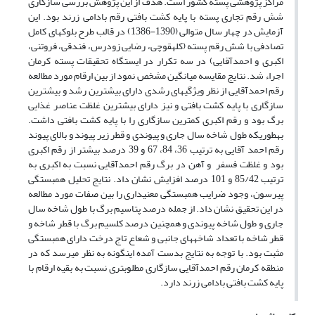
مراکز پژوهشی پسته کشور است. هدف از این پژوهش بررسی سازگاری
شش رقم تجاری پسته با پایه‌ کشت بافتی رقم بادامی زرند بود. این
آزمایش در چهار سال متوالی (1390-1386) در قالب طرح بلوک‎های کامل
تصادفی با شش رقم پسته (کله‎قوچی، رضایی زودرس، فندقی، فروتنی،
اکبری و احمدآقایی) در سه تکرار در ایستگاه تحقیقات پسته کرمان
اجراء شد. نتایج مقایسه میانگین مشخص نمود از بین ارقام مورد مطالعه
رقم احمدآقایی از نظر ویژگی‎های رشدی دارای بیشترین رشد و بیشترین
سازگاری با پایه کشت بافتی و نیز دارای بیشترین غلظت عناصر غذایی
برگ بود و رقم اکبری کمترین سازگاری را با پایه‌ کشت بافتی داشت.
به‎طوری‎که طول شاخه سال جاری و پیوندی و قطر زیر پیوند و بالای پیوند
رقم احمد آقایی به ترتیب 36، 84، 67 و 39 درصد بیشتر از رقم اکبری
بود و غلظت فسفر و آهن در برگ رقم احمدآقایی نسبت به اکبری به
ترتیب 85/42 و 101 درصد افزایش نشان داد. نتایج تحلیل همبستگی
پیرسون، وجود ضرایب همبستگی معنی‏داری را بین صفات مورد مطالعه
در این تحقیق نشان داد. از جمله درصد پتاسیم برگ با طول شاخه سال
جاری و طول شاخه پیوندی و همچنین درصد کلسیم برگ با قطر شاخه و
قطر شاخه با تعداد شاخه‎های جانبی و شعاع تاج درخت دارای همبستگی
مثبت بود. با توجه به نتایج بدست آمده این‎گونه به نظر می‎رسد که در
منطقه کرمان رقم احمدآقایی سازگاری مطلوب‏تری نسبت به بقیه ارقام با
پایه کشت بافتی بادامی زرند دارد.