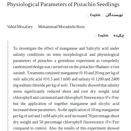
Physiological Parameters of Pistachio Seedlings
نویسندگان
English
Vahid Mozafary
Mohammad Moradzehi Rooz
چکیده
English
To investigate the effect of manganese and Salicylic acid under
salinity conditions on some morphological and physiological
parameters of pistachio, a greenhous experiment as compeletly
randomized design was carried out on the pistachio (Badami-e rize
zarand). Treaments consisted manganese (0, 10 and 20 mg per kg of
soil), salicylic acid (0, 0.5 and 1 mM) and salinity (0, 1200 and 2400
mg sodium chloride per kg of soil). The results showed that salinity
stress significantly reduced shoot and root dry weight, total
chlorophyll and carotenoid and chlorophyll fluorescence (Fv/Fm),
but the application of together manganese and slicylic acid
increased these parameters. As the application of 10 mg manganese
per kg of soil and 1 mM salicylic acid increased 78 percentage shoot
dry weight and 50 percentage chlorophyll fluorescence (Fv/Fm)
compared to control. Also, the results of this experiment showed