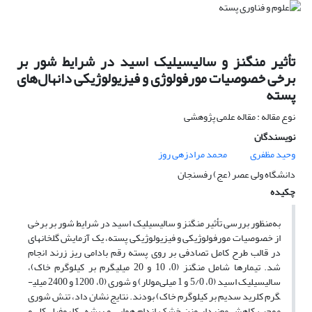
تأثیر منگنز و سالیسیلیک اسید در شرایط شور بر
برخی خصوصیات مورفولوژی و فیزیولوژیکی دانهال‌های
پسته
نوع مقاله : مقاله علمی پژوهشی
نویسندگان
وحید مظفری
محمد مرادزهی روز
دانشگاه ولی عصر (عج) رفسنجان
چکیده
به‌منظور بررسی تأثیر منگنز و سالیسیلیک اسید در شرایط شور بر برخی
از خصوصیات مورفولوژیکی و فیزیولوژیکی پسته، یک آزمایش گلخانه­ای
در قالب طرح کامل تصادفی بر روی پسته رقم بادامی ریز زرند انجام
شد. تیمارها شامل منگنز (0، 10 و 20 میلی­گرم بر کیلوگرم خاک)،
سالیسیلیک اسید (0، 5/0 و 1 میلی‌مولار) و شوری (0، 1200 و 2400 میلی­
گرم کلرید سدیم بر کیلوگرم خاک) بودند. نتایج نشان داد، تنش شوری
موجب کاهش معنی­دار وزن خشک اندام هوایی و ریشه، کلروفیل کل و