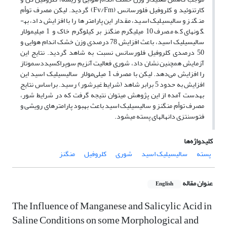
کارتنوئید و کلروفیل فلورسانس (Fv/Fm) گردید. لیکن مصرف توأم
منگنز و سالیسیلیک اسید، مقدار این پارامتر­ها را با افزایش داد، به­
گونه­ای که مصرف 10 میلی­گرم منگنز بر کیلوگرم خاک و 1 میلی­مولار
سالیسیلیک اسید، باعث افزایش 78 درصدی وزن خشک اندام هوایی و
50 درصدی کلروفیل فلورسانس نسبت به شاهد گردید. نتایج این
آزمایش هم­چنین نشان داد، شوری فعالیت آنزیم سوپراکسیددسموتاز
را افزایش می‌دهد. لیکن با مصرف 1 میلی‌مولار سالیسیلیک اسید این
افزایش به حدود 5 برابر شاهد (شرایط غیر­شور) رسید. براساس نتایج
به­دست آمده از این پژوهش می­توان نتیجه گرفت که در شرایط شور،
مصرف توأم منگنز و سالیسیلیک اسید باعث بهبود پارامتر­های رویشی و
فتوسنتزی دانهال­های پسته می­شود.
کلیدواژه‌ها
پسته
سالیسیلیک اسید
شوری
کلروفیل
منگنز
عنوان مقاله
English
The Influence of Manganese and Salicylic Acid in
Saline Conditions on some Morphological and