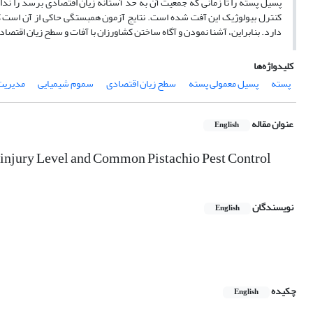
پسیل پسته را تا زمانی که جمعیت آن به حد آستانه زیان اقتصادی برسد را ندار
کنترل بیولوژیک این آفت شده است. نتایج آزمون همبستگی حاکی از آن است که
دارد. بنابراین، آشنا نمودن و آگاه ساختن کشاورزان با آفات و سطح زیان اقتصادی
کلیدواژه‌ها
پسته
پسیل معمولی پسته
سطح زیان اقتصادی
سموم شیمیایی
‌مدیریت
عنوان مقاله
English
 injury Level and Common Pistachio Pest Control
نویسندگان
English
چکیده
English