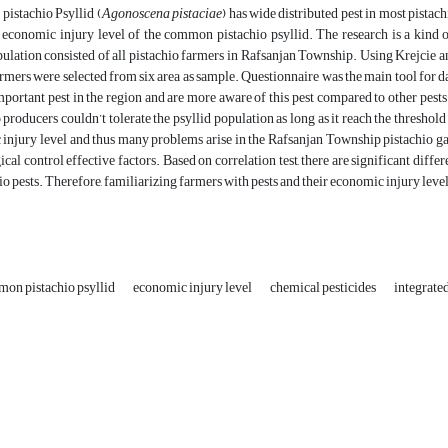
istachio Psyllid (
Agonoscena pistaciae
) has wide distributed pest in most pistac
 economic injury level of the common pistachio psyllid. The research is a kind
opulation consisted of all pistachio farmers in Rafsanjan Township. Using Krejci
farmers were selected from six area as sample. Questionnaire was the main tool for da
mportant pest in the region and are more aware of this pest compared to other pests
o producers couldn’t tolerate the psyllid population as long as it reach the threshol
injury level and thus many problems arise in the Rafsanjan Township pistachio gar
gical control effective factors. Based on correlation test, there are significant d
io pests. Therefore, familiarizing farmers with pests and their economic injury lev
on pistachio psyllid
economic injury level
chemical pesticides
integrate