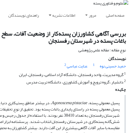
صفحه اصلی
مرور
اطلاعات نشریه
راهنمای نویسندگان
بررسی آگاهی کشاورزان پسته‌کار از وضعیت آفات، سطح ز
باغات پسته در شهرستان رفسنجان
نوع مقاله : مقاله علمی پژوهشی
نویسندگان
2
1
حمید حسینی نوه
عنایت عباسی
1
گروه مدیریت، واحد رفسنجان، دانشگاه آزاد اسلامی، رفسنجان، ایران
2
دانشیار، گروه ترویج و آموزش کشاورزی، دانشگاه تربیت مدرس
چکیده
پسیل معمولی پسته،
Agonoscena pistaciae
، در بیشتر مناطق پسته­کاری دنی
شش‌گانه پسته‌کاری در شهرستان رفسنجان انتخاب شدند. پرسشنامه ابزار اصلی ج
مقایسه با سایر آفات آگاهی بیشتری از این آفت دارند. بیشتر کشاورزان به م