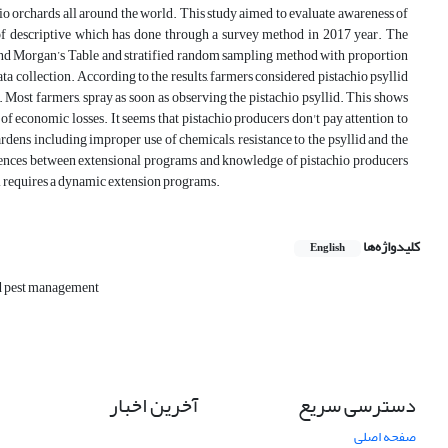
hio orchards all around the world. This study aimed to evaluate awareness of
 of descriptive which has done through a survey method in 2017 year. The
e and Morgan’s Table and stratified random sampling method with proportion
ta collection. According to the results, farmers considered pistachio psyllid
. Most farmers, spray as soon as observing the pistachio psyllid. This shows
d of economic losses. It seems that pistachio producers don't pay attention to
dens including improper use of chemicals, resistance to the psyllid and the
ifferences between extensional programs and knowledge of pistachio producers
el requires a dynamic extension programs.
کلیدواژه‌ها
English
d pest management
دسترسی سریع
آخرین اخبار
صفحه اصلی