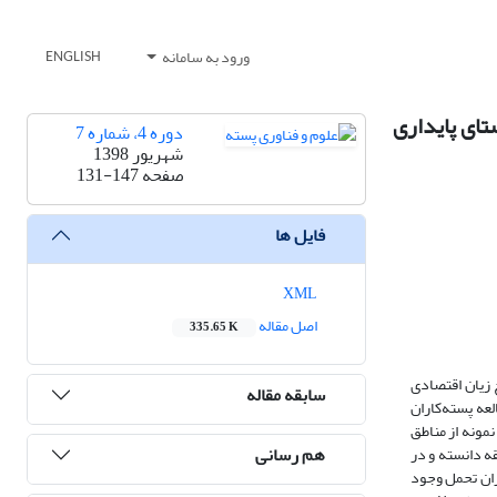
ورود به سامانه
ENGLISH
ای پایداری
دوره 4، شماره 7
شهریور 1398
صفحه
131-147
فایل ها
XML
اصل مقاله
335.65 K
 زیان اقتصادی
سابقه مقاله
-1396 انجام شده است. جامعه مورد مطالعه پسته‌کاران
ی طبقه‌ای تصادفی متناسب با حجم تعداد 380 پسته‌کار به عنوان نمونه از مناطق
هم رسانی
ه دانسته و در
زان تحمل وجود