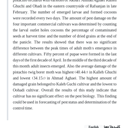
pistachio orchards with varieties of Akbari, Ahmad Aghaei, Kalleh
Ghuchi and Ohadi in the eastern countryside of Rafsanjan in late
February. The number of emerged larvae and formed cocoons
were recorded every two days. The amount of pest damage on the
four important commercial cultivars was determined by counting
the larval outlet holes, cocoons, the percentage of contaminated
seeds at harvest time, and the number of dried grains at the end of
the panicle. The results showed that there was no significant
difference between the peak times of adult moth’s emergence in
different cultivars. Fifty percent of pupae were formed in the last
days of the first decade of April. In the middle of the third decade of
this month, adult insects emerged. Also, the average damage of the
pistachio twig borer moth was highest (40.44%) in Kalleh Ghuchi
and lowest (34.15%) in Ahmad Aghaei. The highest amount of
damaged grain belonged to Kaleh Guchi cultivar and the lowest to
Oohadi cultivar. Overall, the results of this study indicate that
cultivar has no significant effect on the pest biology. This finding
could be used in forecasting of pest status and determination of the
control time.
کلیدواژه‌ها
English