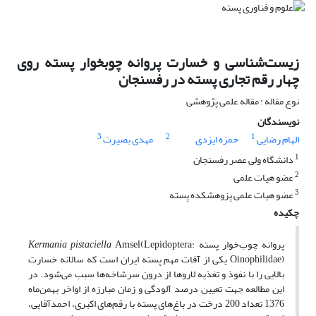
زیست‌شناسی و خسارت پروانه چوبخوار پسته روی
چهار رقم تجاری پسته در رفسنجان
نوع مقاله : مقاله علمی پژوهشی
نویسندگان
3
2
1
الهام رضایی
حمزه ایزدی
مهدی بصیرت
1
دانشگاه ولی عصر رفسنجان
2
عضو هیات علمی
3
عضو هیات علمی پزوهشکده پسته
چکیده
پروانه چوب‌خوار پسته
Amsel(Lepidoptera:
Kermania pistaciella
Oinophilidae) یکی از آفات مهم پسته ایران است که سالانه خسارت
بالایی را با نفوذ و تغذیه لاروها از درون سرشاخه‌ها سبب می‌شود. در
این مطالعه جهت تعیین درصد آلودگی و زمان مبارزه از اواخر بهمن‌ماه
1376 تعداد 200 درخت در باغ‌های پسته با رقم‌های اکبری، احمدآقایی،