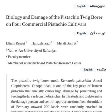
عنوان مقاله
English
Biology and Damage of the Pistachio Twig Borer
on Four Commercial Pistachio Cultivars
نویسندگان
English
1
2
3
Elham Rezaei
Hamzeh Izadi
Mehdi Basirat
1
Vali-e-Asr University of Rafsanjan
2
Faculty member
3
Member of scientific board, Pistachio Research Center
چکیده
English
The pistachio twig borer moth,
Kermania pistaciella
Amsel
(Lepidoptera: Oinophilidae) is one of the key pests of Iranian
pistachio that annually causes high damage by penetrating and
feeding the larvae from the branches. In this study, and to determine
the damage percent and control appropriate time, from the middle
of February onward, 200 labels were randomly attached in