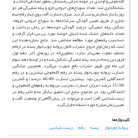
کله قوچی و اوحدی در حومه شرقی رفسنجان به‌طور تصادفی انتخاب و
نشانه‌گذاری شد. تعداد سوراخ‌های خروجی لارو و پیله شفیرگی هر دو
روز یک‌بار شمارش و ثبت گردید. میزان خسارت آفت روی چهار رقم مهم
تجاری از طریق تعیین آلودگی سرشاخه‌ها به سوراخ خروجی لاروها،
تشکیل پیله شفیرگی، درصد آلودگی خوشه‌ها در زمان برداشت و
تعداد دانه‌های خشک شده انتهای خوشه مورد بررسی قرار گرفت و
حساسیت رقم‌های مورد مطالعه مشخص شد. نتایج نشان‌دهنده این
است که زمان اوج خروج حشرات کامل پروانه چوب‌خوار پسته در ارقام
مختلف تفاوت معنی‌دار ندارد، به‌طوری‌که در روزهای آخر دهه اول
فروردین پنجاه درصد پیله شفیرگی تشکیل شده و در اوسط دهه سوم
این ماه اوج ظهور حشرات بالغ صورت می‌گیرد. همچنین میانگین
خسارت پروانه چوب‌خوار پسته در رقم کله‌قوچی بیشترین و در رقم
احمدآقایی کمترین بود. بیشترین خسارت (44/40 درصد) و کمترین
(15/34 درصد) میزان خسارت به‌ترتیب مربوط به رقم‌های کله‌قوچی و
احمدآقایی بود. در مجموع، نتایج این تحقیق بیانگر عدم تاثیر رقم در
زیست‌شناسی آفت است و می‌تواند در پیش‌آگاهی از وضعیت آفت و
تعیین زمان مبارزه مورد استفاده قرار گیرد.
کلیدواژه‌ها
پروانه چوبخوار
پسته
رقم
زیست شناسی