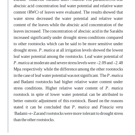
abscisic acid concentration, leaf water potential and relative water
content (RWC) of leaves were evaluated. The results showed that
water stress decreased the water potential and relative water
content of the leaves while the abscisic acid concentration of the
leaves increased. The concentration of abscisic acid in the Sarakhs
increased significantly under drought stress conditions compared
to other rootstocks, which can be said to be more sensitive under
drought stress.
P. mutica
at all irrigation levels showed the lowest
leaf water potential among the rootstocks. Leaf water potential of
P. mutica
at moderate and severe stress levels were -2.09 and -2.48
Mpa, respectively, while the difference among the other rootstocks
in the case of leaf water potential was not significant. The
P. mutica
and Badami rootstocks had higher relative water content under
stress conditions. Higher relative water content of
P. mutica
rootstock, in spite of lower water potential, can be attributed to
better osmotic adjustment of this rootstock. Based on the reasons
stated, it can be concluded that
P. mutica
and
Pistacia vera
‘Badami-e-Zarand’rootstocks were more tolerant to drought stress
than the other rootstocks.