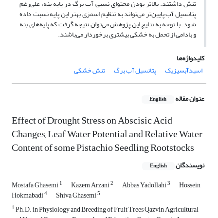
تنش داشتند. بالاتر بودن محتوای نسبی آب برگ در پایه بنه، علی‌رغم
پتانسیل آب پایین‌تر می‌تواند به تنظیم اسمزی بهتر این پایه نسبت داده
شود. با توجه به نتایج این پژوهش می‌توان نتیجه گرفت که پایه‌های بنه
و بادامی از تحمل به خشکی بیشتری برخوردار می‌باشند.
کلیدواژه‌ها
اسیدآبسیزیک
پتانسیل آب برگ
تنش خشکی
عنوان مقاله
English
Effect of Drought Stress on Abscisic Acid
Changes, Leaf Water Potential and Relative Water
Content of some Pistachio Seedling Rootstocks
نویسندگان
English
1
2
3
Mostafa Ghasemi
Kazem Arzani
Abbas Yadollahi
Hossein
4
5
Hokmabadi
Shiva Ghasemi
1
Ph.D. in Physiology and Breeding of Fruit Trees Qazvin Agricultural