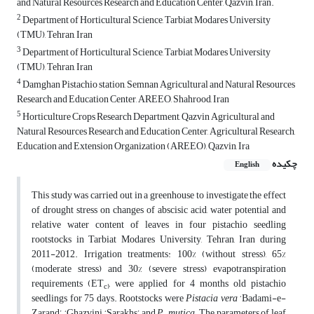
and Natural Resources Research and Education Center, Qazvin, Iran.
2
Department of Horticultural Science, Tarbiat Modares University
(TMU), Tehran, Iran
3
Department of Horticultural Science, Tarbiat Modares University
(TMU), Tehran, Iran
4
Damghan Pistachio station, Semnan Agricultural and Natural Resources
Research and Education Center, AREEO, Shahrood, Iran
5
Horticulture Crops Research Department, Qazvin Agricultural and
Natural Resources Research and Education Center, Agricultural Research,
Education and Extension Organization (AREEO), Qazvin, Ira
چکیده
English
This study was carried out in a greenhouse to investigate the effect
of drought stress on changes of abscisic acid, water potential and
relative water content of leaves in four pistachio seedling
rootstocks in Tarbiat Modares University, Tehran, Iran during
2011-2012. Irrigation treatments: 100% (without stress), 65%
(moderate stress) and 30% (severe stress) evapotranspiration
requirements (ET
, were applied for 4 months old pistachio
c)
seedlings for 75 days. Rootstocks were
Pistacia vera
‘Badami-e-
Zarand’, ‘Ghazvini, ‘Sarakhs’ and
P. mutica
. The parameters of leaf