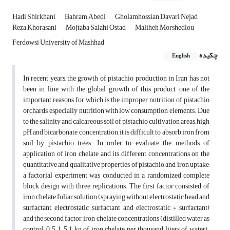
Hadi Shirkhani
Bahram Abedi
Gholamhossian Davari Nejad
Reza Khorasani
Mojtaba Salahi Ostad
Maliheh Morshedlou
Ferdowsi University of Mashhad
چکیده
English
In recent years, the growth of pistachio production in Iran has not
been in line with the global growth of this product, one of the
important reasons for which is the improper nutrition of pistachio
orchards, especially nutrition with low consumption elements. Due
to the salinity and calcareous soil of pistachio cultivation areas, high
pH and bicarbonate concentration, it is difficult to absorb iron from
soil by pistachio trees. In order to evaluate the methods of
application of iron chelate and its different concentrations on the
quantitative and qualitative properties of pistachio and iron uptake,
a factorial experiment was conducted in a randomized complete
block design with three replications. The first factor consisted of
iron chelate foliar solution (spraying without electrostatic head and
surfactant, electrostatic, surfactant and electrostatic + surfactant)
and the second factor, iron chelate concentrations (distilled water as
control, 0.5, 1, 5 1 kg of iron chelate per thousand liters of water).