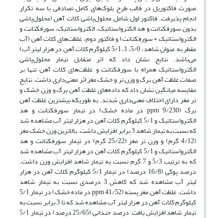
صورت فاکتوریل در قالب طرح بلوک‌های کامل تصادفی با سه تکرار
انجام پذیرفت. فاکتور اول شامل محلول‌پاشی کلات آهن (محلول‌پاشی
بدون سورفکتانت و هد الکترواستاتیک، الکترواستاتیک، سورفکتانت و
الکترواستاتیک + سورفکتانت) و فاکتور دوم، غلظت‌های کلات آهن (آب
مقطر به عنوان شاهد، 5/0، 1، 5/1 کیلوگرم کلات آهن در هزار لیتر آب)
می‌باشد. نتایج نشان داد که اثر متقابل تیمار محلول‌پاشی
الکترواستاتیک همراه با سورفکتانت و غلظت‌های کلات آهن تنها بر
صفات غلظت آهن برگ و وزن تر و خشک مغز اثر معنی‌داری داشت. نتایج
مقایسه میانگین نشان داد که داده‌های غلظت آهن برگ و وزن خشک و
تر مغز دارای اختلاف معنی‌داری شدند. به طوریکه بیشترین غلظت آهن
برگ (9/230 ppm در ماده خشک) در تیمار سورفکتانت و هد
الکترواستاتیک و 5/1 کیلوگرم کلات آهن در هزار لیتر آب مشاهده شد
که نسبت به تیمار شاهد 3 برابر افزایش داشت. بالاترین وزن خشک مغز
(4/12 گرم) و وزن تر مغز (25/22 گرم) در تیمار سورفکتانت و هد
الکترواستاتیک و 5/1 کیلوگرم کلات آهن در هزار لیتر آب مشاهده شد
که به ترتیب 5/3 و 7 گرم نسبت به تیمار شاهد افزایش وزن داشت.
درصد پوکی (16/8 درصد) در تیمار 5/1 کیلوگرم کلات آهن در هزار
لیتر آب مشاهده شد که کاهش 3 درصدی نسبت به تیمار شاهد
داشت. غلظت آهن مغز پسته (41/52 ppm در ماده خشک) در تیمار 5/1
کیلوگرم کلات آهن در هزار لیتر آب مشاهده شد که تا 3 برابر نسبت به
تیمار شاهد افزایش یافت. درصد خندانی (25/65 درصد) در تیمار 5/1