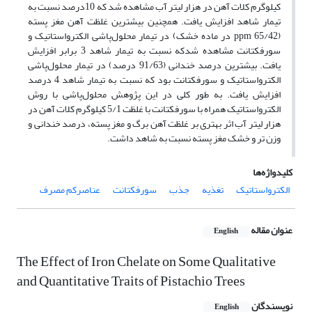
کیلوگرم کلات آهن در هزار لیتر آب مشاهده شد که 10درصد نسبت به
تیمار شاهد افزایش یافت. همچنین بیشترین غلظت آهن مغز پسته
(65/42 ppm در ماده خشک) در تیمار محلول‌پاشی الکترواستاتیک و
سورفکتانت مشاهده شدکه نسبت به تیمار شاهد 3 برابر افزایش
یافت. بیشترین درصد خندانی (91/63 درصد) در تیمار محلول‌پاشی
الکترواستاتیک و سورفکتانت بود که نسبت به تیمار شاهد 4 درصد
افزایش یافت. به طور کلی در این پژوهش محلول‌پاشی با روش
الکترواستاتیک همراه با سورفکتانت با غلظت 5/1 کیلوگرم کلات آهن در
هزار لیتر آب اثر بهتری بر غلظت آهن برگ و مغز پسته، درصد خندانی و
وزن تر و خشک مغز پسته نسبت به شاهد داشت.
کلیدواژه‌ها
الکترواستاتیک
تغذیه
جذب
سورفکتانت
عناصرکم مصرف
عنوان مقاله
English
The Effect of Iron Chelate on Some Qualitative
and Quantitative Traits of Pistachio Trees
نویسندگان
English