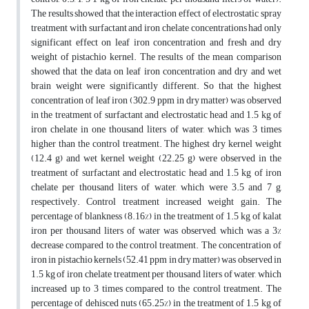
The results showed that the interaction effect of electrostatic spray
treatment with surfactant and iron chelate concentrations had only
significant effect on leaf iron concentration and fresh and dry
weight of pistachio kernel. The results of the mean comparison
showed that the data on leaf iron concentration and dry and wet
brain weight were significantly different. So that the highest
concentration of leaf iron (302.9 ppm in dry matter) was observed
in the treatment of surfactant and electrostatic head and 1.5 kg of
iron chelate in one thousand liters of water, which was 3 times
higher than the control treatment. The highest dry kernel weight
(12.4 g) and wet kernel weight (22.25 g) were observed in the
treatment of surfactant and electrostatic head and 1.5 kg of iron
chelate per thousand liters of water, which were 3.5 and 7 g,
respectively. Control treatment increased weight gain. The
percentage of blankness (8.16%) in the treatment of 1.5 kg of kalat
iron per thousand liters of water was observed, which was a 3%
decrease compared to the control treatment. The concentration of
iron in pistachio kernels (52.41 ppm in dry matter) was observed in
1.5 kg of iron chelate treatment per thousand liters of water, which
increased up to 3 times compared to the control treatment. The
percentage of dehisced nuts (65.25%) in the treatment of 1.5 kg of