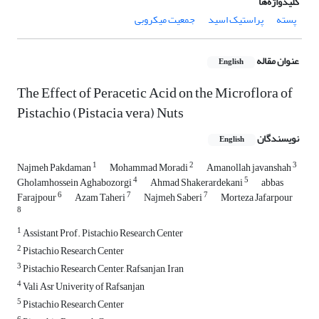
کلیدواژه‌ها
پسته
پراستیک اسید
جمعیت میکروبی
عنوان مقاله
English
The Effect of Peracetic Acid on the Microflora of
Pistachio (Pistacia vera) Nuts
نویسندگان
English
1
2
3
Najmeh Pakdaman
Mohammad Moradi
Amanollah javanshah
4
5
Gholamhossein Aghabozorgi
Ahmad Shakerardekani
abbas
6
7
7
Farajpour
Azam Taheri
Najmeh Saberi
Morteza Jafarpour
8
1
Assistant Prof. Pistachio Research Center
2
Pistachio Research Center
3
Pistachio Research Center, Rafsanjan, Iran
4
Vali Asr Univerity of Rafsanjan
5
Pistachio Research Center