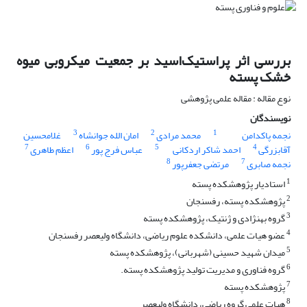
بررسی اثر پراستیک‌اسید بر جمعیت میکروبی میوه
خشک پسته
نوع مقاله : مقاله علمی پژوهشی
نویسندگان
3
2
1
نجمه پاکدامن
محمد مرادی
امان الله جوانشاه
غلامحسین
7
6
5
4
آقابزرگی
احمد شاکر اردکانی
عباس فرج پور
اعظم طاهری
8
7
نجمه صابری
مرتضی جعفرپور
1
استادیار پژوهشکده پسته
2
پژوهشکده پسته، رفسنجان
3
گروه بهنژادی و ژنتیک، پژوهشکده پسته
4
عضو هیات علمی، دانشکده علوم ریاضی، دانشگاه ولیعصر رفسنجان
5
میدان شهید حسینی (شهربانی)، پژوهشکده پسته
6
گروه فناوری و مدیریت تولید پژوهشکده پسته.
7
پژوهشکده پسته
8
هیات علمی گروه ریاضی، دانشگاه ولیعصر