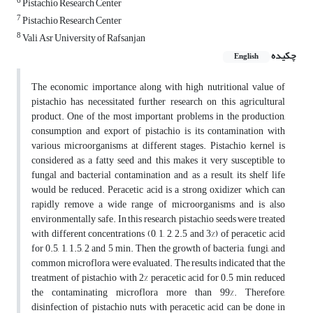
6
Pistachio Research Center
7
Pistachio Research Center
8
Vali Asr University of Rafsanjan
چکیده
English
The economic importance along with high nutritional value of
pistachio has necessitated further research on this agricultural
product. One of the most important problems in the production,
consumption and export of pistachio is its contamination with
various microorganisms at different stages. Pistachio kernel is
considered as a fatty seed and this makes it very susceptible to
fungal and bacterial contamination and as a result, its shelf life
would be reduced. Peracetic acid is a strong oxidizer which can
rapidly remove a wide range of microorganisms and is also
environmentally safe. In this research, pistachio seeds were treated
with different concentrations (0, 1, 2, 2.5 and 3%) of peracetic acid
for 0.5, 1, 1.5, 2 and 5 min. Then the growth of bacteria, fungi, and
common microflora were evaluated. The results indicated that the
treatment of pistachio with 2% peracetic acid for 0.5 min, reduced
the contaminating microflora more than 99%. Therefore,
disinfection of pistachio nuts with peracetic acid can be done in