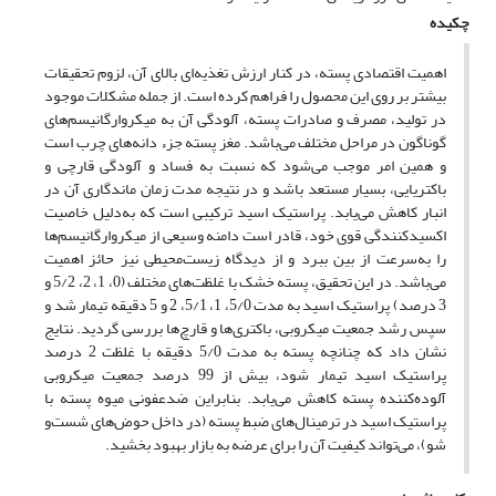
چکیده
اهمیت اقتصادی پسته، در کنار ارزش تغذیه‌ای بالای آن، لزوم تحقیقات
بیشتر بر روی این محصول را فراهم کرده است. از جمله مشکلات موجود
در تولید، مصرف و صادرات پسته، آلودگی‌ آن به میکروارگانیسم‌های
گوناگون در مراحل مختلف می‌باشد. مغز پسته جزء دانه‌های چرب است
و همین امر موجب می‌شود که نسبت به فساد و آلودگی قارچی و
باکتریایی، بسیار مستعد باشد و در نتیجه مدت زمان ماندگاری آن در
انبار کاهش می‌یابد. پراستیک اسید ترکیبی است که به‌دلیل خاصیت
اکسیدکنندگی قوی خود، قادر است دامنه وسیعی از میکروارگانیسم‌ها
را به‌سرعت از بین ببرد و از دیدگاه زیست‌محیطی نیز حائز اهمیت
می‌باشد. در این تحقیق، پسته خشک با غلظت‌های مختلف (0، 1، 2، 5/2 و
3 درصد) پراستیک اسید به مدت 5/0، 1، 5/1، 2 و 5 دقیقه تیمار شد و
سپس رشد جمعیت میکروبی، باکتری‌ها و قارچ‌ها بررسی گردید. نتایج
نشان داد که چنانچه پسته به مدت 5/0 دقیقه با غلظت 2 درصد
پراستیک اسید تیمار شود، بیش از 99 درصد جمعیت میکروبی
آلوده‌کننده پسته کاهش می‌یابد. بنابراین ضدعفونی میوه پسته با
پراستیک اسید در ترمینال‌های ضبط پسته (در داخل حوض‌های شست‌و
شو)، می‌تواند کیفیت آن را برای عرضه به بازار بهبود بخشید.