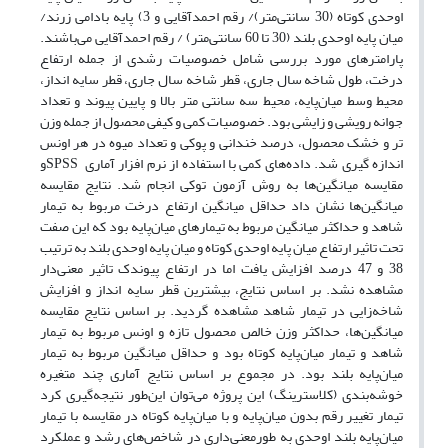
اوحدی کوتاه (30 سانتی‌متر)/ رقم احمدآقایی و 3) پایه بادامی زرند/
میان پایه اوحدی بلند (30 تا 60 سانتی‌متر) / رقم احمدآقایی می‌باشند.
پارامترهای مورد بررسی شامل خصوصیات رشدی از جمله ارتفاع
درخت، طول شاخه سال جاری، قطر شاخه سال جاری، قطر سایه انداز،
محیط وسط میان‌پایه، محیط سه سانتی متر بالا و پایین پیوند و تعداد
جوانه رویشی و زایشی بود. خصوصیات کمی و کیفی محصول از جمله وزن
تر و خشک محصول، درصد خندانی و پوکی و تعداد میوه در هر اونس
اندازه گیری شد. داده‌های کمی با استفاده از نرم افزار آماری SPSSو
مقایسه میانگین‌ها به روش آزمون توکی انجام شد. نتایج مقایسه
میانگین‌ها نشان داد حداقل میانگین ارتفاع درخت مربوط به تیمار
شاهد و حداکثر میانگین مربوط به تیمارهای میان‌پایه‌ بود که این صفت
تحت تاثیر ارتفاع میان پایه اوحدی کوتاه و میان پایه اوحدی بلند به ترتیب
38 و 47 درصد افزایش یافت اما در ارتفاع پیوندک تاثیر معنی‌دار
مشاهده نشد. بر اساس نتایج، بیشترین قطر سایه انداز و افزایش
شاخه‌زایی در تیمار شاهد مشاهده گردید. بر اساس نتایج مقایسه
میانگین‌ها، حداکثر وزن خالص محصول تازه و اونس مربوط به تیمار
شاهد و تیمار میان‌پایه کوتاه بود و حداقل میانگین مربوط به تیمار
میان‌پایه بلند بود. در مجموع بر اساس نتایج آماری چند متغیره
خوشه‌بندی (کلاسترینگ) این پروژه می‌توان این‌طور نتیجه‌گیری کرد
تیمار تغییر رقم بدون میان‌پایه و با میان‌پایه کوتاه در مقایسه با تیمار
میان‌پایه بلند اوحدی به طورمعنی‌داری در شاخص‌های رشد و عملکرد