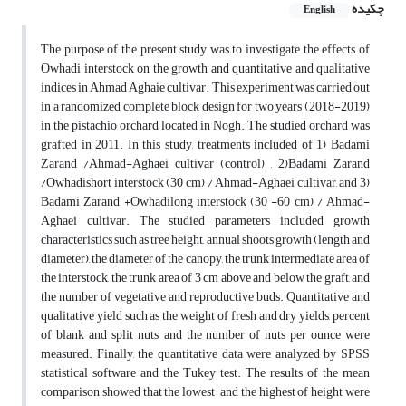
چکیده
English
The purpose of the present study was to investigate the effects of
Owhadi interstock on the growth and quantitative and qualitative
indices in Ahmad Aghaie cultivar. This experiment was carried out
in a randomized complete block design for two years (2018-2019)
in the pistachio orchard located in Nogh. The studied orchard was
grafted in 2011. In this study, treatments included of 1) Badami
Zarand /Ahmad-Aghaei cultivar (control) , 2)Badami Zarand
/Owhadishort interstock (30 cm) / Ahmad-Aghaei cultivar, and 3)
Badami Zarand +Owhadilong interstock (30 -60 cm) / Ahmad-
Aghaei cultivar. The studied parameters included growth
characteristics such as tree height, annual shoots growth (length and
diameter), the diameter of the canopy, the trunk intermediate area of
the interstock, the trunk area of 3 cm above and below the graft, and
the number of vegetative and reproductive buds. Quantitative and
qualitative yield such as the weight of fresh and dry yields, percent
of blank and split nuts, and the number of nuts per ounce were
measured. Finally, the quantitative data were analyzed by SPSS
statistical software and the Tukey test. The results of the mean
comparison showed that the lowest and the highest of height were