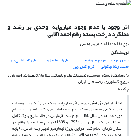
اثر وجود یا عدم وجود میان‌پایه اوحدی بر رشد و
عملکرد درخت پسته رقم احمدآقایی
نوع مقاله : مقاله علمی پژوهشی
نویسندگان
حسن عرب
مریم افروشه
علی اسماعیل پور
علی تاج آبادی پور
محمد رضا نیکوئی
اکرم اکبری پور
پژوهشکده پسته، موسسه تحقیقات علوم باغبانی، سازمان تحقیقات، آموزش و
ترویج کشاورزی، رفسنجان، ایران
چکیده
هدف از این پژوهش بررسی اثر میان‌پایه اوحدی بر رشد و خصوصیات
کمی و کیفی محصول پسته رقم احمدآقایی می‌باشد. تغییر پیوند باغ
مورد مطالعه در سال 1390 انجام شد. آزمایش در قالب طرح بلوک کامل
تصادفی طی دو سال زراعی (1397 و 1398) در باغ منطقه نوق واقع در
استان کرمان انجام شد. در این پروژه تیمارهای تغییر رقم شامل 1) پایه
بادامی زرند/ رقم احمدآقایی (شاهد)، 2) پایه بادامی زرند/میان پایه