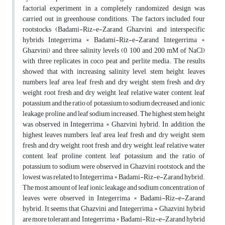
factorial experiment in a completely randomized design was
carried out in greenhouse conditions. The factors included four
rootstocks (Badami-Riz-e-Zarand, Ghazvini, and interspecific
hybrids Integerrima × Badami-Riz-e-Zarand, Integerrima ×
Ghazvini) and three salinity levels (0, 100 and 200 mM of NaCl)
with three replicates in coco peat and perlite media. The results
showed that with increasing salinity level, stem height, leaves
numbers, leaf area, leaf fresh and dry weight, stem fresh and dry
weight, root fresh and dry weight, leaf relative water content, leaf
potassium and the ratio of potassium to sodium decreased, and ionic
leakage, proline, and leaf sodium increased. The highest stem height
was observed in Integerrima × Ghazvini hybrid. In addition, the
highest leaves numbers, leaf area, leaf fresh and dry weight, stem
fresh and dry weight, root fresh and dry weight, leaf relative water
content, leaf proline content, leaf potassium and the ratio of
potassium to sodium were observed in Ghazvini rootstock and the
lowest was related to Integerrima × Badami-Riz-e-Zarand hybrid.
The most amount of leaf ionic leakage and sodium concentration of
leaves were observed in Integerrima × Badami-Riz-e-Zarand
hybrid. It seems that Ghazvini and Integerrima × Ghazvini hybrid
are more tolerant and Integerrima × Badami-Riz-e-Zarand hybrid