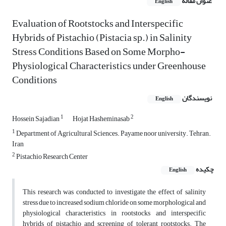
عنوان مقاله
English
Evaluation of Rootstocks and Interspecific
Hybrids of Pistachio (Pistacia sp.) in Salinity
Stress Conditions Based on Some Morpho-
Physiological Characteristics under Greenhouse
Conditions
نویسندگان
English
1
2
Hossein Sajadian
Hojat Hasheminasab
1
Department of Agricultural Sciences. Payame noor university. Tehran.
Iran
2
Pistachio Research Center
چکیده
English
This research was conducted to investigate the effect of salinity
stress due to increased sodium chloride on some morphological and
physiological characteristics in rootstocks and interspecific
hybrids of pistachio and screening of tolerant rootstocks. The