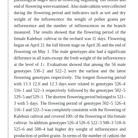
end of flowering were examined. Also, male catkins were collected
during the flowering period and indicators such as wet and dry
weight of the inflorescence, the weight of pollen grains per
inflorescence and the number of inflorescences on the branch
measured. The results showed that the flowering period of the
female Kalebozi cultivar in the orchard was 11 days. Flowering
began on April 21, the full bloom stage on April 26, and the end of
flowering on May 1. The male genotypes also had a significant
difference in all traits except the fresh weight of the inflorescence
at the level of 1%. Evaluations showed that among the 56 male
genotypes, 530-2 and 522-2 were the earliest and the latest
flowering genotypes, respectively. The longest flowering period
with 13.3, 12.6 and 12.3 days were related to genotypes 526-4,
516-1 and 522-3, respectively, followed by the genotypes 502-5,
529-5 and 529-1. The shortest flowering period belonged to 521-
3 with 5 days. The flowering period of genotypes 502-5, 526-4,
516-1 and 522-3 was completely consistent with the flowering of
Kalebozi cultivar and covered 100% of the flowering of this female
cultivar. In addition, genotypes 526-4, 526-6, 522-3, 508-3, 518-6,
525-6 and 508-4 had higher dry weight of inflorescence and
production of pollen grains. In terms of the number of catkins, the