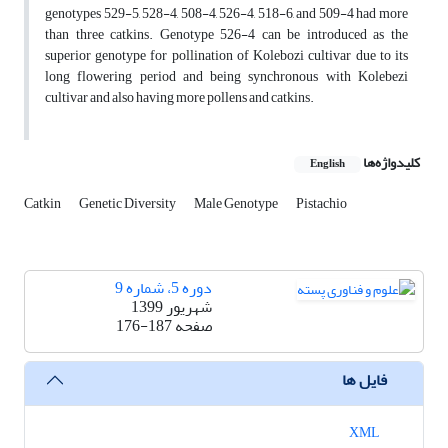
genotypes 529-5, 528-4, 508-4, 526-4, 518-6, and 509-4 had more
than three catkins. Genotype 526-4 can be introduced as the
superior genotype for pollination of Kolebozi cultivar due to its
long flowering period and being synchronous with Kolebezi
cultivar and also having more pollens and catkins.
کلیدواژه‌ها
English
Catkin
Genetic Diversity
Male Genotype
Pistachio
دوره 5، شماره 9
شهریور 1399
صفحه
176-187
فایل ها
XML