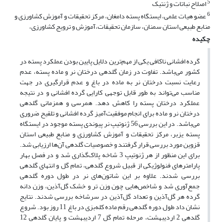
5
اصلاح نباتات و ژنتیک
6
عضو هیات علمی، ایستگاه پسته دامغان، مرکز تحقیقات و آموزش کشاورزی و
منابع طبیعی استان سمنان، سازمان تحقیقات،آموزش و ترویج کشاورزی،
چکیده
گرده افشانی ناکافی یکی از مهم‌ترین دلایل پایین بودن عملکرد پسته در
کشور می‌باشد. تفاوت در زمان گلدهی درختان نر و ماده پسته، عدم
رعایت نسبت درختان نر به ماده در باغ و عدم قرارگیری در جهت
مناسب می‌تواند به طور قابل توجهی کارایی گرده افشانی و در نتیجه
عملکرد درختان پسته را کاهش دهد. همرسی و همزمانی گلدهی
درختان نر و ماده برای انجام موفقیت‌آمیز گرده افشانی و تلقیح ضروری
می‌باشد. در این بررسی 56 ژنوتیپ نر پیوندی پسته موجود در ایستگاه
پسته یزبر، مرکز تحقیقات و آموزش کشاورزی و منابع طبیعی استان
قزوین مورد بررسی قرار گرفتند و خصوصیات گلدهی آن‌ها ارزیابی شد.
برای این منظور از هر ژنوتیپ 3 شاخه پلاک‌گذاری شد و در فصل بهار
پارامترهای فنولوژیکی از قبیل شروع گلدهی، تمام گل و انتهای گلدهی
بررسی شدند. علاوه بر این شاتون‌های نر در طول دوره گلدهی
جمع‌آوری شد و شاخص‌هایی چون وزن تر و خشک گل‌آذین، وزن دانه
گرده هر گل‌آذین و تعداد گل‌آذین در سرشاخه بررسی شدند. نتایج
نشان داد طول دوره گلدهی رقم ماده کله‌بزی در باغ 11 روز بود. شروع
گلدهی 2 اردیبهشت، مرحله تمام گل 7 اردیبهشت و پایان گلدهی 12