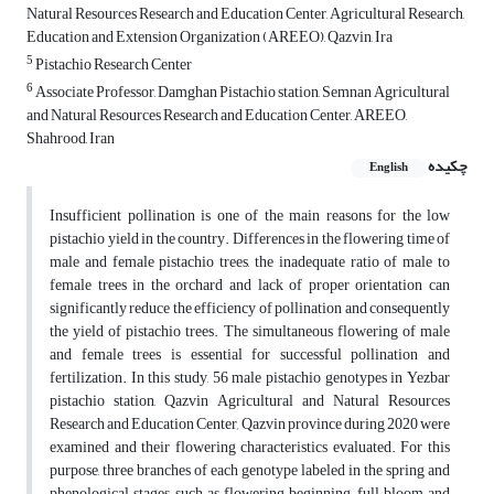
Natural Resources Research and Education Center, Agricultural Research,
Education and Extension Organization (AREEO), Qazvin, Ira
5
Pistachio Research Center
6
Associate Professor, Damghan Pistachio station, Semnan Agricultural
and Natural Resources Research and Education Center, AREEO,
Shahrood, Iran
چکیده
English
Insufficient pollination is one of the main reasons for the low
pistachio yield in the country. Differences in the flowering time of
male and female pistachio trees, the inadequate ratio of male to
female trees in the orchard and lack of proper orientation can
significantly reduce the efficiency of pollination and consequently
the yield of pistachio trees. The simultaneous flowering of male
and female trees is essential for successful pollination and
fertilization. In this study, 56 male pistachio genotypes in Yezbar
pistachio station, Qazvin Agricultural and Natural Resources
Research and Education Center
,
Qazvin province during 2020 were
examined and their flowering characteristics evaluated. For this
purpose, three branches of each genotype labeled in the spring and
phenological stages such as flowering beginning, full bloom and