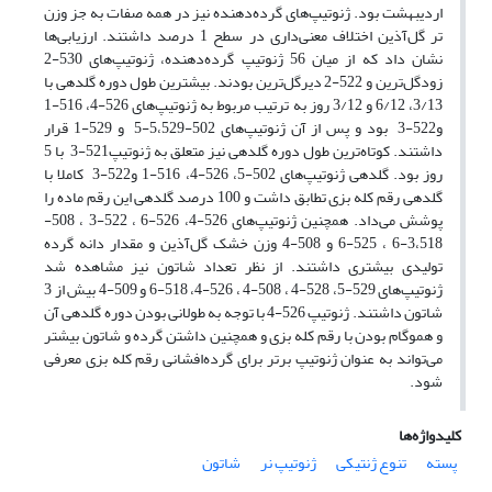
اردیبهشت بود. ژنوتیپ‌های گرده‌دهنده نیز در همه صفات به جز وزن
تر گل‌آذین اختلاف معنی‌داری در سطح 1 درصد داشتند. ارزیابی‌ها
نشان داد که از میان 56 ژنوتیپ گرده‌دهنده، ژنوتیپ‌های 530-2
زودگل‌ترین و 522-2 دیرگل‌ترین بودند. بیشترین طول دوره گلدهی با
3/13، 6/12 و 3/12 روز به ترتیب مربوط به ژنوتیپ‌های 526-4، 516-1
و522-3 بود و پس از آن ژنوتیپ‌های 502-5،529-5 و 529-1 قرار
داشتند. کوتاه‌ترین طول دوره گلدهی نیز متعلق به ژنوتیپ521-3 با 5
روز بود. گلدهی ژنوتیپ‌های 502-5، 526-4، 516-1 و522-3 کاملا با
گلدهی رقم کله بزی تطابق داشت و 100 درصد گلدهی این رقم ماده را
پوشش می‌داد. همچنین ژنوتیپ‌های 526-4، 526-6 ، 522-3 ، 508-
3،518-6 ، 525-6 و 508-4 وزن خشک گل‌آذین و مقدار دانه گرده
تولیدی بیشتری داشتند. از نظر تعداد شاتون نیز مشاهده شد
ژنوتیپ‌های 529-5، 528-4 ، 508-4 ، 526-4، 518-6 و 509-4 بیش از 3
شاتون داشتند. ژنوتیپ 526-4 با توجه به طولانی بودن دوره گلدهی آن
و هموگام بودن با رقم کله بزی و همچنین داشتن گرده و شاتون بیشتر
می‌تواند به عنوان ژنوتیپ برتر برای گرده‌افشانی رقم کله بزی معرفی
شود.
کلیدواژه‌ها
پسته
تنوع ژنتیکی
ژنوتیپ نر
شاتون