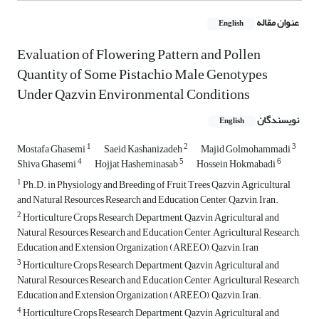
عنوان مقاله
English
Evaluation of Flowering Pattern and Pollen
Quantity of Some Pistachio Male Genotypes
Under Qazvin Environmental Conditions
نویسندگان
English
1
2
3
Mostafa Ghasemi
Saeid Kashanizadeh
Majid Golmohammadi
4
5
6
Shiva Ghasemi
Hojjat Hasheminasab
Hossein Hokmabadi
1
Ph.D. in Physiology and Breeding of Fruit Trees Qazvin Agricultural
and Natural Resources Research and Education Center, Qazvin, Iran.
2
Horticulture Crops Research Department, Qazvin Agricultural and
Natural Resources Research and Education Center, Agricultural Research,
Education and Extension Organization (AREEO), Qazvin, Iran
3
Horticulture Crops Research Department, Qazvin Agricultural and
Natural Resources Research and Education Center, Agricultural Research,
Education and Extension Organization (AREEO), Qazvin, Iran.
4
Horticulture Crops Research Department, Qazvin Agricultural and