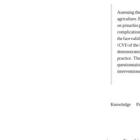
Assessing the
agriculture. 
on pistachio 
complications
the face vali
(CVI) of the 
demonstrated 
practice. The
questionnair
interventions
Knowledge
P