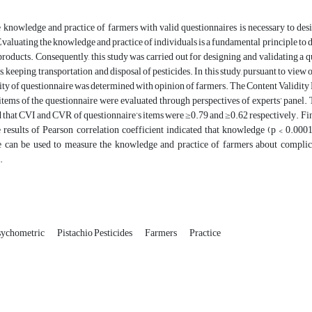
 knowledge and practice of farmers with valid questionnaires is necessary to desi
Evaluating the knowledge and practice of individuals is a fundamental principle to 
products. Consequently, this study was carried out for designing and validating a 
, keeping, transportation and disposal of pesticides. In this study, pursuant to view 
dity of questionnaire was determined with opinion of farmers. The Content Validit
items of the questionnaire were evaluated through perspectives of experts’ panel. T
that CVI and CVR of questionnaire’s items were ≥0.79 and ≥0.62 respectively. Fina
 results of Pearson correlation coefficient indicated that knowledge (p < 0.0001,
e can be used to measure the knowledge and practice of farmers about complicat
.
sychometric
Pistachio Pesticides
Farmers
Practice