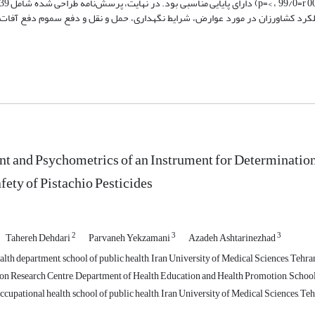
ملکرد کشاورزان در مورد عوارض، شرایط نگهداری، حمل و نقل و دفع سموم دفع آفات
 and Psychometrics of an Instrument for Determination
fety of Pistachio Pesticides
2
3
3
Tahereh Dehdari
Parvaneh Yekzamani
Azadeh Ashtarinezhad
lth department, school of public health, Iran University of Medical Sciences, Tehran
n Research Centre, Department of Health Education and Health Promotion, School of
cupational health, school of public health, Iran University of Medical Sciences, Teh