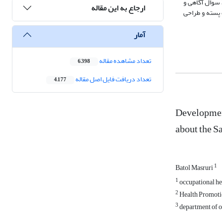
اسپیرمن نشان داد که پرسش‌نامه آگاهی (0001/0p=<، 1 =r) و عملکرد (0001/0 p=< ، 99/0=r) دارای پایایی مناسبی بود. در نهایت، پرسش‌نامه طراحی شده شامل 39 سوال آگاهی و
ارجاع به این مقاله
 پسته و طراحی
آمار
تعداد مشاهده مقاله
6,398
تعداد دریافت فایل اصل مقاله
4,177
Development
about the Sa
1
Batol Masruri
1
occupational hea
2
Health Promotio
3
department of oc