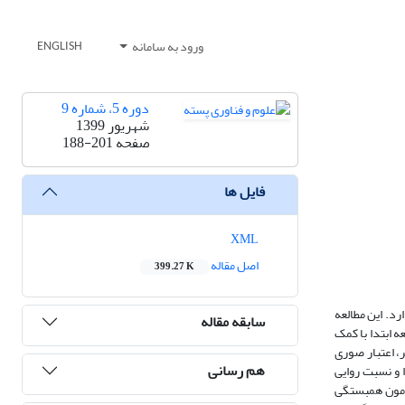
ورود به سامانه
ENGLISH
دوره 5، شماره 9
شهریور 1399
صفحه
188-201
فایل ها
XML
اصل مقاله
399.27 K
. این مطالعه
سابقه مقاله
 ابتدا با کمک
، اعتبار صوری
هم رسانی
 و نسبت روایی
نتایج آزمون همبستگی