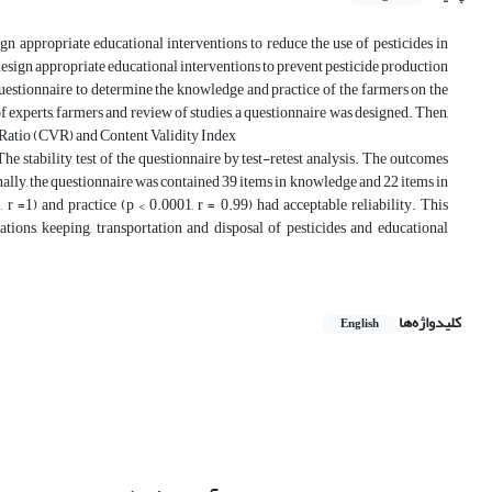
gn appropriate educational interventions to reduce the use of pesticides in
design appropriate educational interventions to prevent pesticide production
questionnaire to determine the knowledge and practice of the farmers on the
of experts, farmers and review of studies, a questionnaire was designed. Then,
y Ratio (CVR) and Content Validity Index
he stability test of the questionnaire by test-retest analysis. The outcomes
lly, the questionnaire was contained 39 items in knowledge and 22 items in
 r =1) and practice (p < 0.0001, r = 0.99) had acceptable reliability. This
ions, keeping, transportation and disposal of pesticides and educational
کلیدواژه‌ها
English