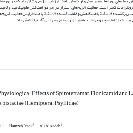
ا بقای پوره‌ها به‌طور معنی‌دار کاهش یافت. ارزیابی آنزیمی نشان داد که در پوره‌های
یروتترامات کمتر است. فعالیت آنزیم‌های استراز در هر دو آفت‌کش فلونیکامید و لامبدا
به‌وسیله دو غلظت LC50 و LC25 ممانعت شد. در آفت‌کش اسپیروتترامات غلظت زیرکشنده (LC25) باعث کاهش و غلظت 
 پسته بود اما اسپیروتترامات به‌طور موثری تحمل سرمایی آفت را کاهش داد.
Physiological Effects of Spirotetramat, Flonicamid and 
pistaciae (Hemiptera: Psyllidae)
1
2
1
ri
Hamzeh Izadi
Ali Alizadeh