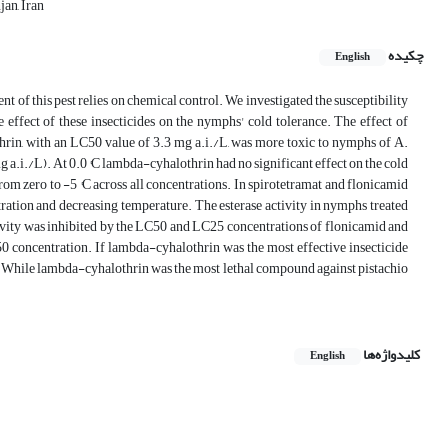
jan, Iran
چکیده
English
 of this pest relies on chemical control. We investigated the susceptibility
e effect of these insecticides on the nymphs' cold tolerance. The effect of
hrin, with an LC50 value of 3.3 mg a.i./L, was more toxic to nymphs of A.
a.i./L). At 0.0 °C lambda-cyhalothrin had no significant effect on the cold
rom zero to -5 °C across all concentrations. In spirotetramat and flonicamid
tration and decreasing temperature. The esterase activity in nymphs treated
ivity was inhibited by the LC50 and LC25 concentrations of flonicamid and
0 concentration. If lambda-cyhalothrin was the most effective insecticide
est. While lambda-cyhalothrin was the most lethal compound against pistachio
کلیدواژه‌ها
English