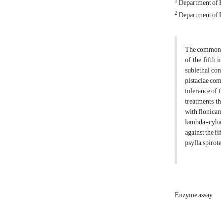
1
Department of Pl
2
Department of P
The common pi
of the fifth 
sublethal con
pistaciae com
tolerance of 
treatments, t
with flonicam
lambda-cyhal
against the f
psylla, spirot
Enzyme assay