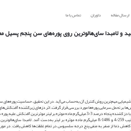
ارسال مقاله
داوران
تماس با ما
ید و لامبدا سای‌هالوترین روی پوره‌های سن پنجم پسیل مع
 آفات کلیدی پسته است و کنترل شیمیایی مهم‌ترین روش کنترل آن به‌حساب می‌آید. در این تحقیق، حساسیت پوره‌ه
کش‌ها بر تحمل سرمایی پوره‌ها مورد بررسی قرار گرفت. اثر دزهای زیرکشنده آفت‌کش‌ها
بر فعالیت آنزیم‌های استراز بررسی شد. نتایج نشان داد که لامبداسای‌هالوترین با دز کشنده پنجاه درصد 3/3 میلی‌گرم ماده موثره بر لیتر موثر
بود. دز کشنده پنجاه درصد آفت‌کش‌های اسپیروتترامات و فلونیکامید به‌ترتیب 4/259 و 8/1486 میلی‌گرم ماده موثره بر لیتر به‌دست آمد. لا
با کاهش دما از صفر به منفی پنج درجه سلسیوس در تمام غلظت‌ها کاهش یافت. در مو