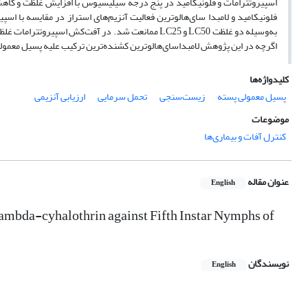
اسپیروتترامات و فلونیکامید در پنج درجه سیلیسیوس با افزایش غلظت و کاهش دم
فلونیکامید و لامبدا سای‌هالوترین فعالیت آنزیم‌های استراز در مقایسه با اسپ
اگرچه در این پژوهش لامبداسای‌هالوترین کشنده‌ترین ترکیب علیه پسیل معمولی
کلیدواژه‌ها
پسیل معمولی پسته
زیست‌سنجی
تحمل سرمایی
ارزیابی آنزیمی
موضوعات
کنترل آفات و بیماری‌ها
عنوان مقاله
English
Lambda-cyhalothrin against Fifth Instar Nymphs of
نویسندگان
English