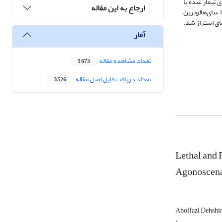
 تیمار شده با
ارجاع به این مقاله
 سای‌هالوترین
کشنده (LC50) باعث افزایش فعالیت آنزیم‌های استراز شد.
آمار
تعداد مشاهده مقاله
5,673
تعداد دریافت فایل اصل مقاله
3,526
Lethal and 
Agonoscena 
Abolfazl Dehshi