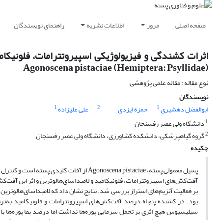
صفحه اصلی
مرور
اطلاعات نشریه
راهنمای نویسندگان
اثرات کشندگی و فیزیولوژیکی اسپیروتترامات، فلونیکام
Agonoscena pistaciae (Hemiptera: Psyllidae)
نوع مقاله : مقاله علمی پژوهشی
نویسندگان
1
2
1
ابوالفضل دهشیری
حمزه ایزدی
علی علیزاده
1
دانشگاه ولی عصر رفسنجان
2
گروه گیاهپزشکی، دانشکده کشاورزی، دانشگاه ولی عصر رفسنجان
چکیده
پسیل معمولی پسته، Agonoscena pistaciae از
آفت‌کش‌های اسپیروتترامات، فلونیکامید و لامبداسای‌هالوترین و اثر این آفت‌
سیلیسیوس هیچ اثری بر تحمل سرمایی پوره‌ها نداشت اما درصد بقا پوره‌ها 