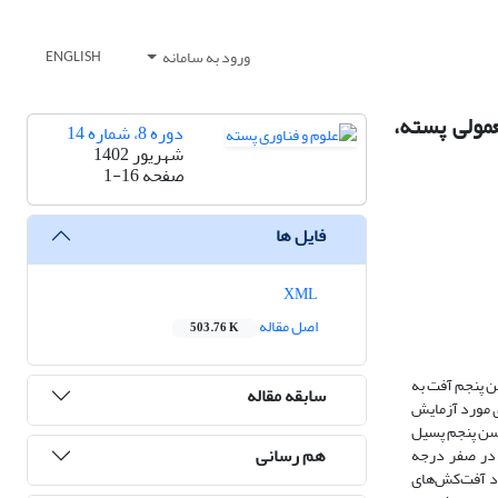
ورود به سامانه
ENGLISH
مولی پسته،
دوره 8، شماره 14
شهریور 1402
صفحه
1-16
فایل ها
XML
اصل مقاله
503.76 K
ای سن پنجم آفت به
سابقه مقاله
ی مورد آزمایش
ترین آفت‌کش علیه پوره سن پنجم پسیل
هم رسانی
مبدا سای‌هالوترین در صفر درجه
رد آفت‌کش‌های