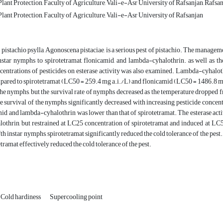
ant Protection, Faculty of Agriculture, Vali-e-Asr University of Rafsanjan, Rafsan
lant Protection, Faculty of Agriculture, Vali-e-Asr University of Rafsanjan
stachio psylla, Agonoscena pistaciae, is a serious pest of pistachio. The management
instar nymphs to spirotetramat, flonicamid, and lambda-cyhalothrin. as well as th
centrations of pesticides on esterase activity was also examined. Lambda-cyhalot
pared to spirotetramat (LC50 = 259.4 mg a.i./L) and flonicamid (LC50 = 1486.8 mg 
the nymphs, but the survival rate of nymphs decreased as the temperature dropped f
he survival of the nymphs significantly decreased with increasing pesticide concen
id and lambda-cyhalothrin was lower than that of spirotetramat. The esterase act
othrin, but restrained at LC25 concentration of spirotetramat and induced at LC5
ifth instar nymphs, spirotetramat significantly reduced the cold tolerance of the p
etramat effectively reduced the cold tolerance of the pest.
Cold hardiness
Supercooling point