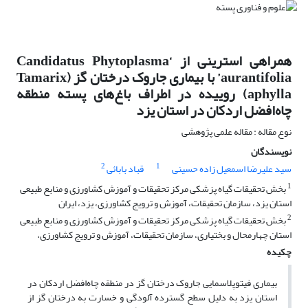
همراهی استرینی از ‘Candidatus Phytoplasma
aurantifolia’ با بیماری جاروک درختان گز (Tamarix
aphylla) روییده در اطراف باغ‌های پسته منطقه
چاه‌افضل اردکان در استان یزد
نوع مقاله : مقاله علمی پژوهشی
نویسندگان
2
1
سید علیرضا اسمعیل زاده حسینی
قباد بابائی
1
بخش تحقیقات گیاه پزشکی مرکز تحقیقات و آموزش کشاورزی و منابع طبیعی
استان یزد، سازمان تحقیقات، آموزش و ترویج کشاورزی، یزد، ایران
2
بخش تحقیقات گیاه پزشکی مرکز تحقیقات و آموزش کشاورزی و منابع طبیعی
استان چهارمحال و بختیاری، سازمان تحقیقات، آموزش و ترویج کشاورزی،
چکیده
بیماری فیتوپلاسمایی جاروک درختان گز در منطقه چاه‌افضل اردکان در
استان یزد به دلیل سطح گسترده آلودگی و خسارت به درختان گز از