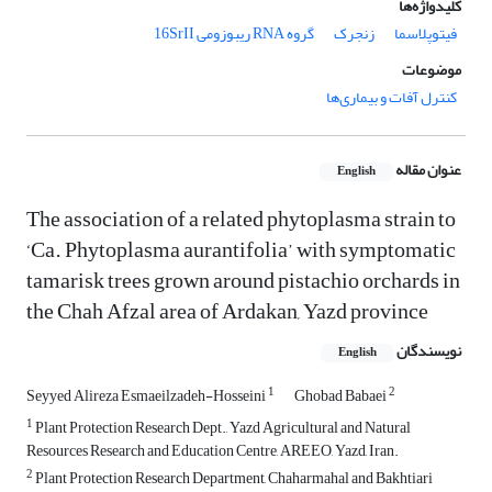
کلیدواژه‌ها
فیتوپلاسما
زنجرک
گروه RNA ریبوزومی 16SrII
موضوعات
کنترل آفات و بیماری‌ها
عنوان مقاله
English
The association of a related phytoplasma strain to
‘Ca. Phytoplasma aurantifolia’ with symptomatic
tamarisk trees grown around pistachio orchards in
the Chah Afzal area of Ardakan, Yazd province
نویسندگان
English
1
2
Seyyed Alireza Esmaeilzadeh-Hosseini
Ghobad Babaei
1
Plant Protection Research Dept., Yazd Agricultural and Natural
Resources Research and Education Centre, AREEO, Yazd, Iran.
2
Plant Protection Research Department, Chaharmahal and Bakhtiari