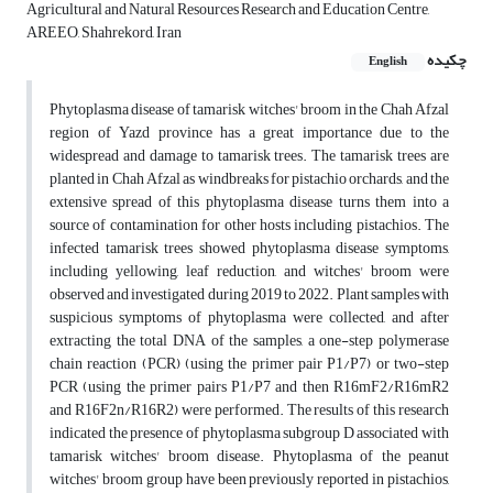
Agricultural and Natural Resources Research and Education Centre,
AREEO, Shahrekord, Iran
چکیده
English
Phytoplasma disease of tamarisk witches' broom in the Chah Afzal
region of Yazd province has a great importance due to the
widespread and damage to tamarisk trees. The tamarisk trees are
planted in Chah Afzal as windbreaks for pistachio orchards, and the
extensive spread of this phytoplasma disease turns them into a
source of contamination for other hosts including pistachios. The
infected tamarisk trees showed phytoplasma disease symptoms,
including yellowing, leaf reduction, and witches' broom were
observed and investigated during 2019 to 2022. Plant samples with
suspicious symptoms of phytoplasma were collected, and after
extracting the total DNA of the samples, a one-step polymerase
chain reaction (PCR) (using the primer pair P1/P7) or two-step
PCR (using the primer pairs P1/P7 and then R16mF2/R16mR2
and R16F2n/R16R2) were performed. The results of this research
indicated the presence of phytoplasma subgroup D associated with
tamarisk witches' broom disease. Phytoplasma of the peanut
witches' broom group have been previously reported in pistachios,