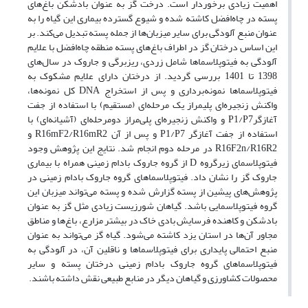
اهمیت زیادی برخوردار است. درخت گز به عنوان بادشکن باغ‌های
پسته در چاه‌افضل کاشته شده و شیوع گسترده بیماری این گیاه را به
عنوان منبع آلودگی برای سایر میزبان‌ها از جمله پسته تبدیل می‌کند. بر
این اساس درختان گز در اطراف باغ‌های پسته منطقه چاه‌افضل با علایم
آلودگی به فیتوپلاسماها شامل زردی، ریزبرگی و جاروک در سال‌های
1398 تا 1401 بررسی گردید. از درختان دارای علایم مشکوک به
فیتوپلاسماها نمونه‌برداری و پس از استخراج DNA کل نمونه‌ها،
واکنش زنجیره‌ای پلیمراز یک مرحله‌ای (مستقیم) با استفاده از جفت
آغازگرP1/P7 و واکنش زنجیره‌ای پلی‌مراز دومرحله‌ای (آشیانه‌ای) با
استفاده از جفت آغازگر P1/P7 و پس از آن R16mF2/R16mR2 و
R16F2n/R16R2 در مرحله دوم انجام شد. نتایج این پژوهش وجود
فیتوپلاسمای زیرگروه D از گروه جاروک بادام زمینی همراه با بیماری
جاروک گز را نشان داد. فیتوپلاسماهای گروه جاروک بادام زمینی در
پژوهش‌های پیشین از پسته گزارش شده‌ و پسته می‌تواند میزبان این
گروه فیتوپلاسمایی باشد. گیاهان شورزیست زیادی مثل گز به عنوان
بادشکن و کاهنده فرسایش بادی خاک در بیشتر مزارع، باغ‌ها و مناطق
مجاور آن‌ها در استان یزد کاشته می‌شود. گیاه گز می‌تواند به عنوان
منبع احتمالی پایداری برای فیتوپلاسماها و ناقلین آن، در آلودگی به
فیتوپلاسماهای گروه جاروک بادام زمینی درختان پسته و سایر
محصولات کشاورزی و گیاهان دیگر در منابع طبیعی نقش داشته باشند.