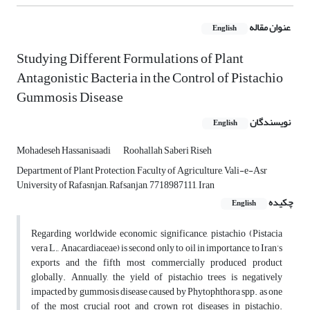
عنوان مقاله
English
Studying Different Formulations of Plant
Antagonistic Bacteria in the Control of Pistachio
Gummosis Disease
نویسندگان
English
Mohadeseh Hassanisaadi
Roohallah Saberi Riseh
Department of Plant Protection, Faculty of Agriculture, Vali-e-Asr
University of Rafasnjan,, Rafsanjan, 7718987111, Iran
چکیده
English
Regarding worldwide economic significance, pistachio (Pistacia
vera L., Anacardiaceae) is second only to oil in importance to Iran’s
exports and the fifth most commercially produced product
globally. Annually, the yield of pistachio trees is negatively
impacted by gummosis disease caused by Phytophthora spp. as one
of the most crucial root and crown rot diseases in pistachio.