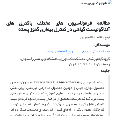
مطالعه فرمولاسیون های مختلف باکتری های
آنتاگونیست گیاهی در کنترل بیماری گموز پسته
نوع مقاله : مقاله مروری
نویسندگان
محدثه حسنی سعدی
روح اله صابری ریسه
گروه گیاهپزشکی، دانشکده کشاورزی، دانشگاه ولی عصر رفسنجان،
رفسنجان، 7718897111، ایران
چکیده
پسته با نام علمی Pistacia vera L. (Anacardiaceae) به عنوان پنجمین
محصول تجاری جهان و دومین محصول صادراتی غیر‌نفتی ایران نقش
مهمی در اقتصاد جهانی دارد. بیماری گموز پسته از مهمترین بیماری‌های
پسته می‌باشد که هرساله تعدادی از درختان پسته را نابود کرده و سبب
کاهش قابل توجه محصول می‌گردد. گرچه تیمار شیمیایی توسط
قارچکش بعنوان یکی از راه‌های کنترل این بیماری محسوب می‌گردد اما
استفاده از سموم شیمیایی ضمن آلودگی محصول، اثرات جبران‌ناپذیری