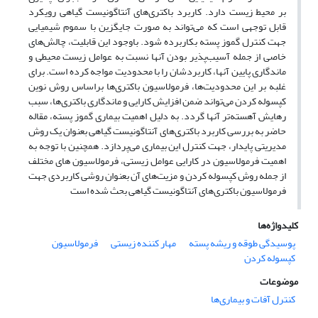
بر محیط زیست دارد. کاربرد باکتری‌های آنتاگونیست گیاهی رویکرد
قابل توجهی است که می‌تواند به صورت جایگزین با سموم شیمیایی
جهت کنترل گموز پسته بکاربرده شود. باوجود این قابلیت، چالش‌های
خاصی از جمله آسیب‌پذیر بودن آنها نسبت به عوامل زیست محیطی و
ماندگاری پایین آنها، کاربردشان را با محدودیت مواجه کرده است. برای
غلبه بر این محدودیت‌ها، فرمولاسیون باکتری‌ها براساس روش نوین‌
کپسوله کردن می‌تواند ضمن افزایش کارایی و ماندگاری باکتری‌ها، سبب
رهایش آهسته‌تر آنها گردد. به دلیل اهمیت بیماری گموز پسته، مقاله
حاضر به بررسی کاربرد باکتری‌های آنتاگونیست گیاهی بعنوان یک روش
مدیریتی پایدار، جهت کنترل این بیماری می‌پردازد. همچنین با توجه به
اهمیت فرمولاسیون در کارایی عوامل زیستی، فرمولاسیون های مختلف
از جمله روش کپسوله کردن و مزیت‌های آن بعنوان روشی کاربردی جهت
فرمولاسیون باکتری‌های آنتاگونیست گیاهی بحث شده است
کلیدواژه‌ها
پوسیدگی طوقه و ریشه پسته
مهار کننده زیستی
فرمولاسیون
کپسوله کردن
موضوعات
کنترل آفات و بیماری‌ها