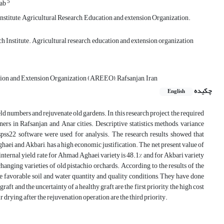
5
rab
stitute, Agricultural Research, Education and extension Organization.
 Institute. Agricultural research, education and extension organization
cation and Extension Organization (AREEO), Rafsanjan, Iran
چکیده
English
ld numbers and rejuvenate old gardens. In this research project, the required
rs in Rafsanjan and Anar cities. Descriptive statistics methods, variance
spss22 software were used for analysis. The research results showed that
aei and Akbari, has a high economic justification. The net present value of
The internal yield rate for Ahmad Aghaei variety is 48.1% and for Akbari variety
hanging varieties of old pistachio orchards. According to the results of the
e favorable soil and water quantity and quality conditions, They have done
ft and the uncertainty of a healthy graft are the first priority, the high cost
ir drying after the rejuvenation operation are the third priority.