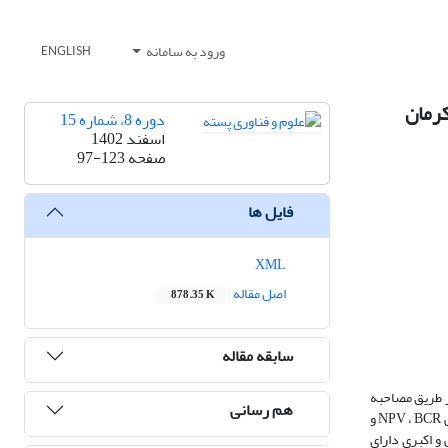
ورود به سامانه
ENGLISH
کرمان
دوره 8، شماره 15
اسفند 1402
صفحه
97-123
فایل ها
XML
اصل مقاله
878.35 K
سابقه مقاله
از طریق مصاحبه
هم رسانی
حضوری با 20 باغ‌دار پسته در شهرستان‌های رفسنجان و انار جمع‌آوری گردید. از روش‌های آمار توصیفی، آنالیز واریانس، بودجه‌بندی جزئی و نیز روش‌های ارزیابی تنزیلی NPV ، BCR و
ایی و اکبری دارای