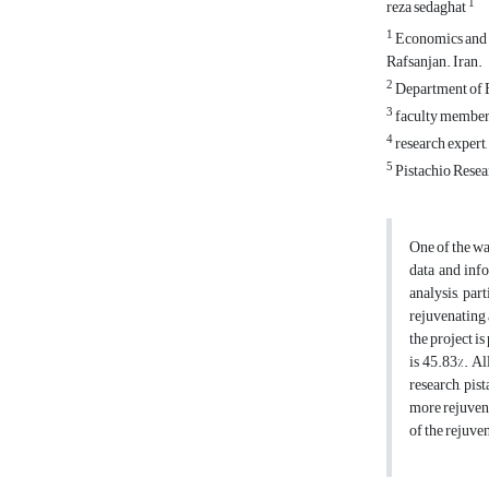
1
reza sedaghat
1
Economics and M
Rafsanjan. Iran.
2
Department of E
3
faculty member,
4
research expert,
5
Pistachio Resea
One of the wa
data and info
analysis, pa
rejuvenating 
the project is
is 45.83%. Al
research, pis
more rejuvena
of the rejuven