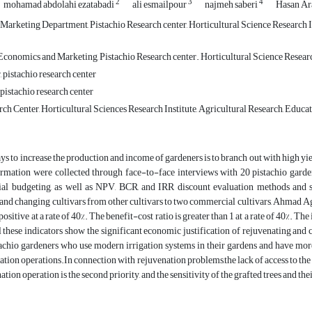
2
3
4
mohamad abdolahi ezatabadi
ali esmailpour
najmeh saberi
Hasan A
arketing Department, Pistachio Research center, Horticultural Science Research In
conomics and Marketing, Pistachio Research center. Horticultural Science Research
 pistachio research center
 pistachio research center
rch Center, Horticultural Sciences Research Institute, Agricultural Research, Edu
ys to increase the production and income of gardeners is to branch out with high yie
rmation were collected through face-to-face interviews with 20 pistachio gardene
rtial budgeting, as well as NPV, BCR, and IRR discount evaluation methods and 
and changing cultivars from other cultivars to two commercial cultivars, Ahmad Agh
 positive at a rate of 40%. The benefit-cost ratio is greater than 1 at a rate of 40%. 
l these indicators show the significant economic justification of rejuvenating and c
tachio gardeners who use modern irrigation systems in their gardens and have mor
tion operations.In connection with rejuvenation problems,the lack of access to the gra
ation operation is the second priority, and the sensitivity of the grafted trees and the