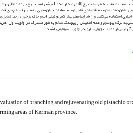
توجیه اقتصادی بالایی است. ارزش کنونی خالص پروژه با نرخ 40 درصد مثبت است. نسبت منفعت به هزینه با نرخ 40 درصد از عدد
 همه این شاخص‌ها به خوبی نشان‌دهنده توجیه اقتصادی قابل توجه عملیات جوان‌سازی و تغییر رقم باغ‌های
بیاری استفاده می‌کنند و از شرایط مطلوب‌تر کمی و کیفی آب و خاک برخوردارند، تمایل ب
ی به ترکه پیوندی و عدم اطمینان از پیوندک سالم به طور مشترک در اولویت اول، هزینه
ها پس از عملیات جوان‌سازی در اولویت سوم می‌باشند.
aluation of branching and rejuvenating old pistachio orc
arming areas of Kerman province.