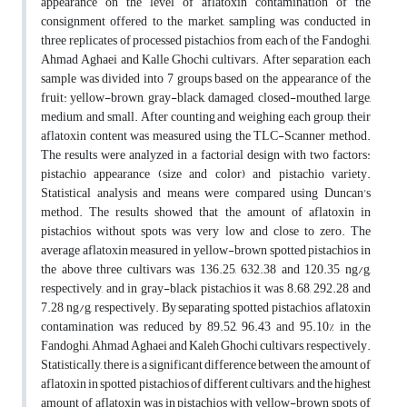
appearance on the level of aflatoxin contamination of the
consignment offered to the market, sampling was conducted in
three replicates of processed pistachios from each of the Fandoghi,
Ahmad Aghaei and Kalle Ghochi cultivars. After separation, each
sample was divided into 7 groups based on the appearance of the
fruit: yellow-brown, gray-black, damaged, closed-mouthed, large,
medium, and small. After counting and weighing each group, their
aflatoxin content was measured using the TLC-Scanner method.
The results were analyzed in a factorial design with two factors:
pistachio appearance (size and color) and pistachio variety.
Statistical analysis and means were compared using Duncan's
method. The results showed that the amount of aflatoxin in
pistachios without spots was very low and close to zero. The
average aflatoxin measured in yellow-brown spotted pistachios in
the above three cultivars was 136.25, 632.38 and 120.35 ng/g,
respectively, and in gray-black pistachios it was 8.68, 292.28 and
7.28 ng/g, respectively. By separating spotted pistachios, aflatoxin
contamination was reduced by 89.52, 96.43 and 95.10% in the
Fandoghi, Ahmad Aghaei and Kaleh Ghochi cultivars, respectively.
Statistically, there is a significant difference between the amount of
aflatoxin in spotted pistachios of different cultivars, and the highest
amount of aflatoxin was in pistachios with yellow-brown spots of