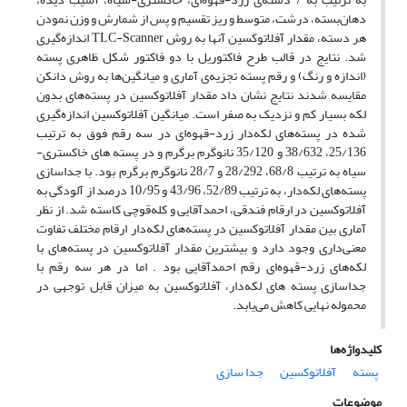
دهان‌بسته، درشت، متوسط و ریز تقسیم و پس از شمارش و وزن نمودن
هر دسته، مقدار آفلاتوکسین آنها به روش TLC-Scanner اندازه‌گیری
شد. نتایج در قالب طرح فاکتوریل با دو فاکتور شکل ظاهری پسته
(اندازه و رنگ) و رقم پسته تجزیه‌ی آماری و میانگین‌ها به روش دانکن
مقایسه شدند نتایج نشان داد مقدار آفلاتوکسین در پسته‌های بدون
لکه‌ بسیار کم و نزدیک به صفر است. میانگین آفلاتوکسین اندازه‌گیری
شده در پسته‌های لکه‌دار زرد-قهوه‌ای در سه رقم فوق به ترتیب
25/136، 38/632 و 35/120 نانوگرم برگرم و در پسته های خاکستری-
سیاه به ترتیب 68/8، 28/292 و 28/7 نانوگرم برگرم بود. با جداسازی
پسته‌های لکه‌دار، به ترتیب 52/89، 43/96 و 10/95 درصد از آلودگی به
آفلاتوکسین در ارقام فندقی، احمدآقایی و کله‌قوچی کاسته شد. از نظر
آماری بین مقدار آفلاتوکسین در پسته‌های لکه‌دار ارقام مختلف تفاوت
معنی‌داری وجود دارد و بیشترین مقدار آفلاتوکسین در پسته‌های با
لکه‌های زرد-قهوه‌ای رقم احمدآقایی بود . اما در هر سه رقم با
جداسازی پسته های لکه‌دار، آفلاتوکسین به میزان قابل توجهی در
محموله نهایی کاهش می‌یابد.
کلیدواژه‌ها
پسته
آفلاتوکسین
جدا سازی
موضوعات