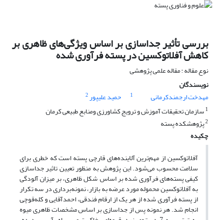
بررسی تأثیر جداسازی بر اساس ویژگی‌های ظاهری بر
کاهش آفلاتوکسین در پسته فرآوری شده
نوع مقاله : مقاله علمی پژوهشی
نویسندگان
2
1
مهدخت ارجمندکرمانی
حمید علیپور
1
سازمان تحقیقات آموزش و ترویج کشاورزی ومنابع طبیعی کرمان
2
پژوهشکده پسته
چکیده
آفلاتوکسین از مهم‌ترین آلاینده‌های قارچی پسته است که خطری برای
سلامت محسوب می‌شود. این پژوهش به منظور تعیین تاثیر جداسازی
کیفی پسته‌های فرآوری شده بر اساس شکل ظاهری، بر میزان آلودگی
به آفلاتوکسین محموله مورد عرضه به بازار، نمونه‌برداری در سه تکرار
از پسته فرآوری شده از هر یک از ارقام فندقی، احمدآقایی و کله‌‌‌‌‌‌‌‌‌‌قوچی
انجام شد. هر نمونه پس از جداسازی بر اساس مشخصات ظاهری میوه
به ترتیب به 7 دسته‌ی زرد-قهوه‌ای، خاکستری-سیاه، آسیب دیده،