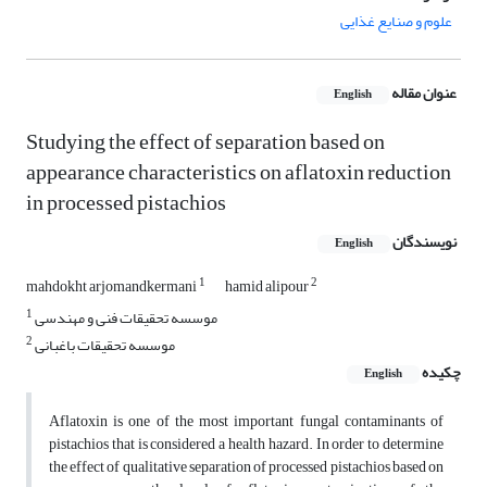
علوم و صنایع غذایی
عنوان مقاله
English
Studying the effect of separation based on
appearance characteristics on aflatoxin reduction
in processed pistachios
نویسندگان
English
1
2
mahdokht arjomandkermani
hamid alipour
1
موسسه تحقیقات فنی و مهندسی
2
موسسه تحقیقات باغبانی
چکیده
English
Aflatoxin is one of the most important fungal contaminants of
pistachios that is considered a health hazard. In order to determine
the effect of qualitative separation of processed pistachios based on