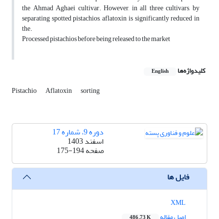
the Ahmad Aghaei cultivar. However, in all three cultivars, by
separating spotted pistachios, aflatoxin is significantly reduced in
the.
Processed pistachios before being released to the market
کلیدواژه‌ها
English
Pistachio
Aflatoxin
sorting
دوره 9، شماره 17
اسفند 1403
صفحه
175-194
فایل ها
XML
اصل مقاله
486.73 K