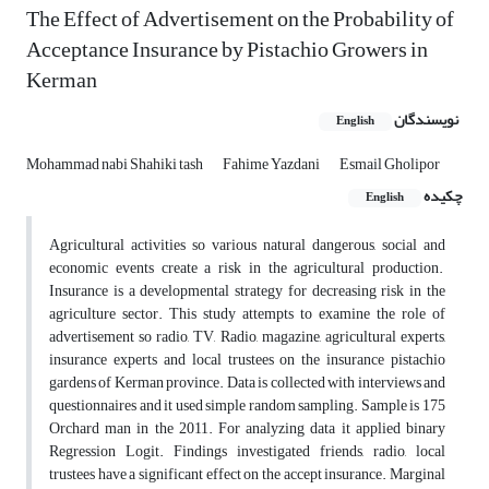
The Effect of Advertisement on the Probability of
Acceptance Insurance by Pistachio Growers in
Kerman
نویسندگان
English
Mohammad nabi Shahiki tash
Fahime Yazdani
Esmail Gholipor
چکیده
English
Agricultural activities so various natural dangerous, social and
economic events create a risk in the agricultural production.
Insurance is a developmental strategy for decreasing risk in the
agriculture sector. This study attempts to examine the role of
advertisement so radio, TV, Radio, magazine, agricultural experts,
insurance experts and local trustees on the insurance pistachio
gardens of Kerman province. Data is collected with interviews and
questionnaires and it used simple random sampling. Sample is 175
Orchard man in the 2011. For analyzing data it applied binary
Regression Logit. Findings investigated friends, radio, local
trustees have a significant effect on the accept insurance. Marginal