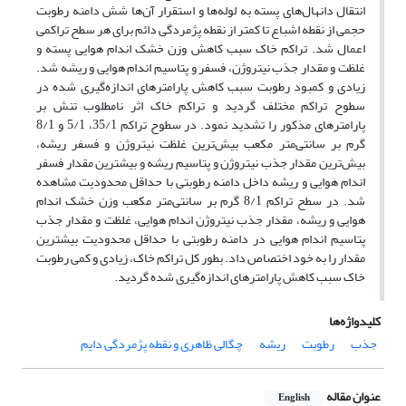
انتقال دانهال‌های پسته به لوله‌ها و استقرار آن‌ها شش دامنه رطوبت
حجمی از نقطه اشباع تا کمتر از نقطه پژمردگی دائم برای هر سطح تراکمی
اعمال شد. تراکم خاک سبب کاهش وزن خشک اندام هوایی پسته و
غلظت و مقدار جذب نیتروژن، فسفر و پتاسیم اندام هوایی و ریشه شد.
زیادی و کمبود رطوبت سبب کاهش پارامترهای اندازه‌گیری شده در
سطوح تراکم مختلف گردید و تراکم خاک اثر نامطلوب تنش بر
پارامترهای مذکور را تشدید نمود. در سطوح تراکم 35/1، 5/1 و 8/1
گرم بر سانتی‌متر مکعب بیش‌ترین غلظت نیتروژن و فسفر ریشه،
بیش‌ترین مقدار جذب نیتروژن و پتاسیم ریشه و بیش­ترین مقدار فسفر
اندام هوایی و ریشه داخل دامنه رطوبتی با حداقل محدودیت مشاهده
شد. در سطح تراکم 8/1 گرم بر سانتی‌متر مکعب وزن خشک اندام
هوایی و ریشه، مقدار جذب نیتروژن اندام هوایی، غلظت و مقدار جذب
پتاسیم اندام هوایی در دامنه رطوبتی با حداقل محدودیت بیشترین
مقدار را به خود اختصاص داد. بطور کل تراکم خاک، زیادی و کمی رطوبت
خاک سبب کاهش پارامترهای اندازه‌گیری شده گردید.
کلیدواژه‌ها
جذب
رطوبت
ریشه
چگالی ظاهری و نقطه پژمردگی دایم
عنوان مقاله
English