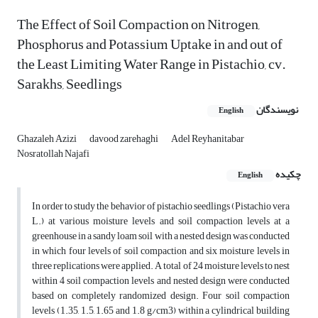
The Effect of Soil Compaction on Nitrogen,
Phosphorus and Potassium Uptake in and out of
the Least Limiting Water Range in Pistachio, cv.
Sarakhs, Seedlings
نویسندگان
English
Ghazaleh Azizi
davood zarehaghi
Adel Reyhanitabar
Nosratollah Najafi
چکیده
English
In order to study the behavior of pistachio seedlings (Pistachio vera
L.) at various moisture levels and soil compaction levels at a
greenhouse in a sandy loam soil with a nested design was conducted
in which four levels of soil compaction and six moisture levels in
three replications were applied. A total of 24 moisture levels to nest
within 4 soil compaction levels and nested design were conducted
based on completely randomized design. Four soil compaction
levels (1.35, 1.5, 1.65 and 1.8 g/cm3) within a cylindrical building