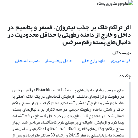
اثر تراکم خاک بر جذب نیتروژن، فسفر و پتاسیم در
داخل و خارج از دامنه رطوبتی با حداقل محدودیت در
دانهال‌های پسته رقم سرخس
نویسندگان
غزاله عزیزی
داود زارع حقی
عادل ریحانی تبار
نصرت اله نجفی
چکیده
برای بررسی رفتار دانهال‌های پسته (.Pistachio vera L) رقم سرخس
در رطوبت‌ و تراکم‌های مختلف، آزمایش گلخانه‌ای در یک خاک آهکی با
بافت لوم شنی با طرح آزمایشی آشیانه‌ای انجام گرفت. چهار‌ سطح‌ تراکم
خاک و شش دامنه رطوبت حجمی در سه تکرار بر دانهال‌های پسته
اعمال شد. در مجموع 24 سطح رطوبتی در داخل 4 سطح تراکم آشیانه
پیدا کرد و آزمایش آشیانه‌ای بر مبنای طرح کاملاً تصادفی اجرا شد. چهار
سطح تراکم (چگالی‌های ظاهری 35/1، 5/1، 65/1 و 8/1 گرم بر سانتی متر
مکعب) داخل لوله­های به قطر 24/15 و ارتفاع 50 سانتی‌متر ایجاد و پس از