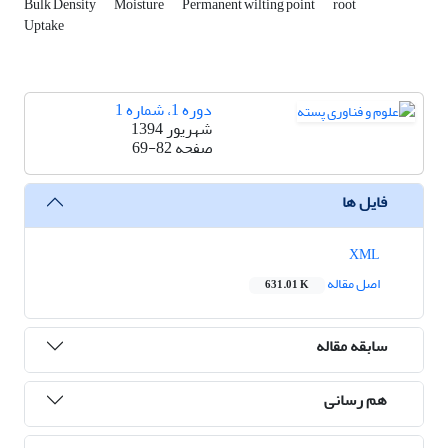
Bulk Density
Moisture
Permanent wilting point
root
Uptake
دوره 1، شماره 1
شهریور 1394
صفحه
69-82
فایل ها
XML
اصل مقاله
631.01 K
سابقه مقاله
هم رسانی