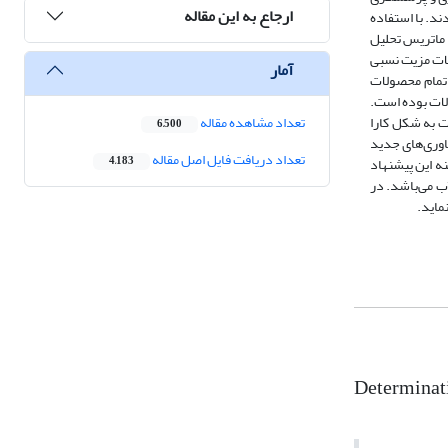
ارجاع به این مقاله
س این روش 54 پسته‌کار، 42 گردوکار و 38 بادام‌کار انتخاب شدند. با استفاده
ه از شاخص هزینه منابع داخلی و ماتریس تحلیل
45، 6/0و 27/0 به‌دست آمد؛ تولید این محصولات مزیت نسبی
آمار
 تمام محصولات
لات بوده‌ است.
ت به شکل کارا
تعداد مشاهده مقاله
6,500
از فناوری‌های جدید
تعداد دریافت فایل اصل مقاله
ه این پیشنهاد
4,183
ب می‌باشد. در
ماید.
Determinati