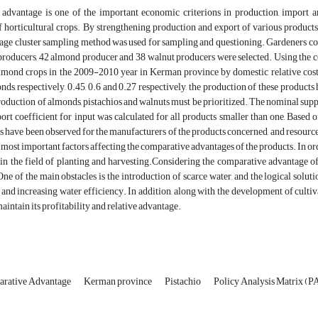
advantage is one of the important economic criterions in production, import 
 horticultural crops. By strengthening production and export of various products, 
tage cluster sampling method was used for sampling and questioning. Gardeners cov
producers, 42 almond producer and 38 walnut producers were selected. Using the co
lmond crops in the 2009-2010 year in Kerman province by domestic relative cost 
nds, respectively, 0.45, 0.6 and 0.27 respectively, the production of these products
oduction of almonds, pistachios and walnuts must be prioritized. The nominal support
rt coefficient for input was calculated for all products smaller than one, Based o
s have been observed for the manufacturers of the products concerned, and resource
e most important factors affecting the comparative advantages of the products. In orde
 in the field of planting and harvesting.Considering the comparative advantage 
ne of the main obstacles is the introduction of scarce water, and the logical soluti
nd increasing water efficiency. In addition, along with the development of cultiv
aintain its profitability and relative advantage.
rative Advantage
Kerman province
Pistachio
Policy Analysis Matrix (