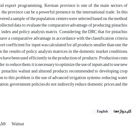
and export programming. Kerman province is one of the main sectors of
the province can be a powerful presence in the international trade. In this
ered a sample of the population centers were selected based on the method,
llected data to evaluate the comparative advantage of producing pistachio,
index and policy analysis matrix. Considering the DRC that for pistachio,
 have a comparative advantage, in accordance with the classification criteria
 coefficient for input was calculated for all products smaller than one, the
n the results of policy analysis matrices in the domestic market conditions,
s have been used efficiently in the production of products. Production costs
r to reduce them, it is necessary to optimize the use of inputs and to use new
of pistachio, walnut and almond products, recommended to developing crop
on to this problem is the use of advanced irrigation systems, reducing water
ation, government policies do not indirectly reduce domestic prices and the
کلیدواژه‌ها
English
PAM)
Walnut