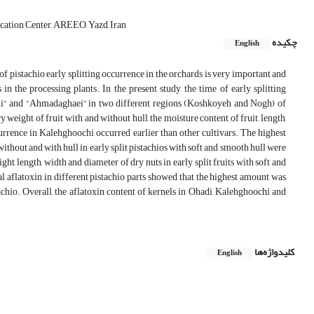
cation Center, AREEO, Yazd, Iran
چکیده
English
of pistachio early splitting occurrence in the orchards is very important and
 in the processing plants. In the present study, the time of early splitting
chi” and “Ahmadaghaei” in two different regions (Koshkoyeh and Nogh) of
eight of fruit with and without hull, the moisture content of fruit, length,
currence in Kalehghoochi occurred earlier than other cultivars. The highest
ithout and with hull in early split pistachios with soft and smooth hull were
ght, length, width and diameter of dry nuts in early split fruits with soft and
al aflatoxin in different pistachio parts showed that the highest amount was
achio. Overall, the aflatoxin content of kernels in Ohadi, Kalehghoochi and
کلیدواژه‌ها
English