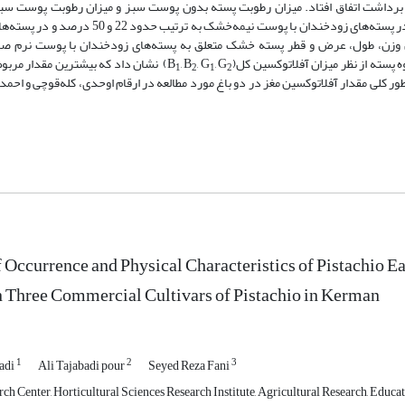
یل‌ پسته‌های‌ زودخندان‌ در فاصله‌ زمانی‌ 15 روز قبل‌ از برداشت‌ اتفاق‌ افتاد. میزان‌ رطوبت‌ پسته‌ بدون‌ پوست‌ سبز و میزان رطوبت 
زودخندان‌ با پوست‌ نرم‌ و صاف‌ به‌ ترتیب‌ حدود 27 و 65 درصد بود درحالی‌که‌ در پسته‌های‌ زودخندان‌ 
بیش‌ترین و کم‌ترین وزن‌، طول‌، عرض‌ و قطر پسته‌ خشک‌ متعلق به پسته‌های‌ زودخندان‌ با پوست‌ نرم‌ 
 پسته از نظر میزان آفلاتوکسین کل(B
, G
, G
, B
) نشان داد که بیشترین مقدار مربوط
1
2
1
2
 کلی مقدار آفلاتوکسین مغز در دو باغ مورد مطالعه در ارقام اوحدی، کله‌قوچی و احمدآ
 Occurrence and Physical Characteristics of Pistachio Ea
n Three Commercial Cultivars of Pistachio in Kerman
1
2
3
adi
Ali Tajabadi pour
Seyed Reza Fani
rch Center, Horticultural Sciences Research Institute, Agricultural Research, Edu