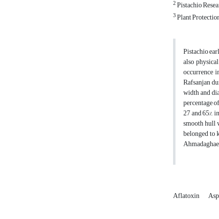
2
Pistachio Resea
3
Plant Protectio
Pistachio ear
also physical
occurrence i
Rafsanjan dur
width and dia
percentage of
27 and 65%, i
smooth hull w
belonged to k
Ahmadaghaei w
Aflatoxin
Asp