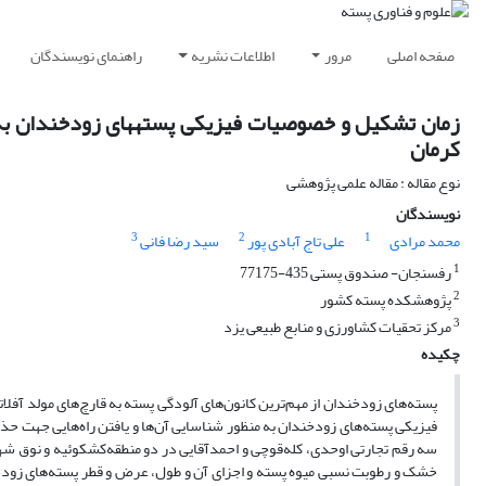
صفحه اصلی
مرور
اطلاعات نشریه
راهنمای نویسندگان
زمان تشکیل و خصوصیات فیزیکی پستههای زودخندان به ع
کرمان
نوع مقاله : مقاله علمی پژوهشی
نویسندگان
3
2
1
محمد مرادی
علی تاج آبادی پور
سید رضا فانی
1
رفسنجان- صندوق پستی 435-77175
2
پژوهشکده پسته کشور
3
مرکز تحقیات کشاورزی و منابع طبیعی یزد
چکیده
پسته‌های‌ زودخندان‌ از مهم‌ترین کانون‌های‌ آلودگی‌ پسته‌ به قارچ‌های مولد آفلات
فیزیکی‌ پسته‌های‌ زودخندان‌‌ به منظور شناسایی‌ آن‌ها و یافتن‌ راه‌هایی‌ جهت‌ 
خشک و رطوبت نسبی میوه پسته و اجزای آن و طول‌، عرض‌ و قطر پسته‌های زودخندان