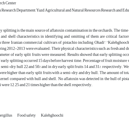
rch Center
n Research Department, Yazd Agricultural and Natural Resources Research and Edu
ly splitting is the main source of aflatoxin contamination in the orchards. The time 
 and shell characteristics in identifying and omitting of them are critical factors
n three Iranian commercial cultivars of pistachio including Ohadi”, “Kalehghoo
ing 2012-2013 were evaluated. Their physical characteristics such as fresh and dry w
meter of early split fruits were measured. Results showed that early splitting oc
 early splitting occurred 15 days before harvest time. Percentage of fruit moisture w
n semi-dry hull 22 and 50% and in dry early split fruits 14 and 31%, respectively. Wei
ere higher than early split fruits with a semi-dry and dry hull. The amount of tot
ernel compared with hull and shell. No aflatoxin was detected in the hull of pist
ere 12, 25 and 21 times higher than the shell, respectively.
ergillus
Food safety
Kalehghoochi