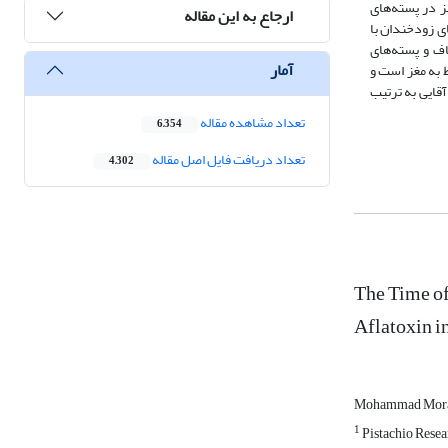
پوست‌ سبز در پسته‌های‌
ارجاع به این مقاله
با پوست‌ نیمه‌خشک‌ به‌ ترتیب‌ حدود 22 و 50 درصد و در پسته‌های‌ زودخندان‌ با
صاف‌ و پسته‌های‌
آمار
 به مغز است و
قایی به ترتیب
تعداد مشاهده مقاله
6,354
تعداد دریافت فایل اصل مقاله
4,302
The Time of
Aflatoxin i
Mohammad Mor
1
Pistachio Resea