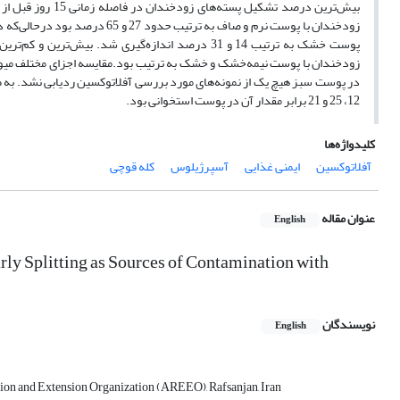
بیش‌ترین‌ درصد تشک
پوست‌ خشک‌ به‌ ترتیب‌ 14 و 31 درصد اندازه‌گیری شد. 
زودخندان‌ با پوست‌ نیمه‌خشک‌ و خشک‌ به ترتیب بود.مقایسه اجزای مختلف میوه‌
در پوست سبز هیچ یک از نمونه‌های مورد بررسی آفلاتوکسین ردیابی نشد. به طور
12، 25 و 21 برابر مقدار آن در پوست استخوانی بود.
کلیدواژه‌ها
آفلاتوکسین
ایمنی غذایی
آسپرژیلوس
کله قوچی
عنوان مقاله
English
rly Splitting as Sources of Contamination with
نویسندگان
English
cation and Extension Organization (AREEO), Rafsanjan, Iran