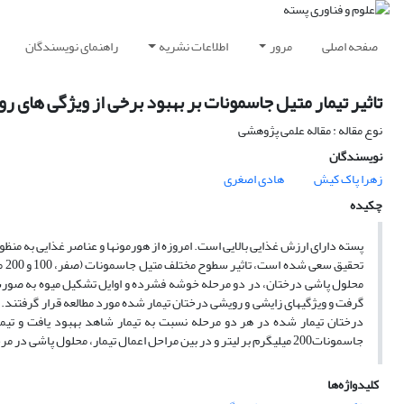
صفحه اصلی
مرور
اطلاعات نشریه
راهنمای نویسندگان
تاثیر تیمار متیل جاسمونات بر بهبود برخی از ویژگی های 
نوع مقاله : مقاله علمی پژوهشی
نویسندگان
زهرا پاک کیش
هادی اصغری
چکیده
پسته دارای ارزش غذایی بالایی است. امروزه از هورمون­ها و عناصر غذایی به منظ
تح
گرفت و ویژگی­های زایشی و رویشی درختان تیمار شده مورد مطالعه قرار گرفتند
جاسمونات200 میلی­گرم بر لیتر و در بین مراحل اعمال تیمار، محلول پاشی در مرحله خوشه فشرده، بیشترین تاثیر را در بهبود ویژگی­های رویشی و زایشی داشتند.
کلیدواژه‌ها