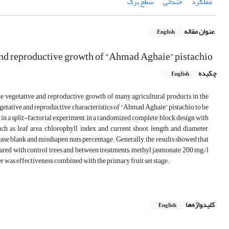
عملکرد
خندانی
سطح برگ
عنوان مقاله
English
nd reproductive growth of “Ahmad Aghaie” pistachio
چکیده
English
ve vegetative and reproductive growth of many agricultural products in the
vegetative and reproductive characteristics of “Ahmad Aghaie” pistachio to be
set, in a split-factorial experiment in a randomized complete block design with
uch as leaf area, chlorophyll index and current shoot length and diameter,
ease blank and misshapen nuts percentage. Generally, the results showed that
mpared with control trees and between treatments, methyl jasmonate 200 mg/l
er was effectiveness combined with the primary fruit set stage.
کلیدواژه‌ها
English