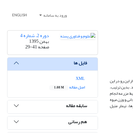
ورود به سامانه
ENGLISH
دوره 2، شماره 4
بهمن 1395
صفحه
29-41
فایل ها
XML
 این رو در این
ی قرار گیرد. بدین ترتیب،
اصل مقاله
1.08 M
یش اسپلیت- فاکتوریل در قالب طرح بلوک­های کامل تصادفی با 4 تکرار در شرایط مزرعه انجام
نی و وزن میوه
سابقه مقاله
بد شکل(32%) را کاهش داد. در بین تیمارها، تیمار متیل
هم رسانی