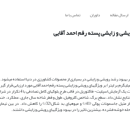
ارسال مقاله
داوران
تماس با ما
رویشی و زایشی پسته رقم احمد آقایی
ور بهبود رشد رویشی و زایشی در بسیاری از محصولات کشاورزی در دنیا استفاده می­شود. از
قیق سعی شده است، تاثیر سطوح مختلف متیل جاسمونات (صفر، 100 و 200 میلی­گرم بر لیتر) بر ویژگی­های رویشی و زایشی پسته رقم احمدآقایی مورد ارزیاب
محلول پاشی درختان، در دو مرحله خوشه فشرده و اوایل تشکیل میوه به صورت یک آزما
. نتایج نشان داد، سطح برگ، شاخص کلروفیل، طول و قطر شاخه سال جاری، عملکرد، خندا
درختان تیمار شده در هر دو مرحله نسبت به تیمار شاهد بهبود یافت و تیمار متیل جاسمونات پوکی (41%) و میوه­های 