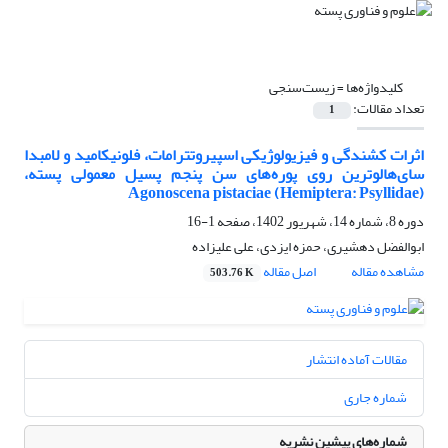
کلیدواژه‌ها =
زیست‌سنجی
تعداد مقالات:
1
اثرات کشندگی و فیزیولوژیکی اسپیروتترامات، فلونیکامید و لامبدا
سای‌هالوترین روی پوره‌های سن پنجم پسیل معمولی پسته،
Agonoscena pistaciae (Hemiptera: Psyllidae)
دوره 8، شماره 14، شهریور 1402، صفحه
1-16
ابوالفضل دهشیری، حمزه ایزدی، علی علیزاده
مشاهده مقاله
اصل مقاله
503.76 K
مقالات آماده انتشار
شماره جاری
شماره‌های پیشین نشریه