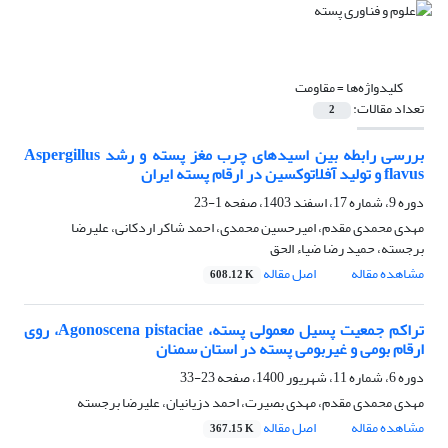
کلیدواژه‌ها =
مقاومت
تعداد مقالات:
2
بررسی رابطه بین اسیدهای چرب مغز پسته و رشد Aspergillus
flavus و تولید آفلاتوکسین در ارقام پسته ایران
دوره 9، شماره 17، اسفند 1403، صفحه
1-23
مهدی محمدی مقدم، امیرحسین محمدی، احمد شاکر اردکانی، علیرضا
برجسته، حمید رضا ضیاء الحق
مشاهده مقاله
اصل مقاله
608.12 K
تراکم جمعیت پسیل معمولی پسته، Agonoscena pistaciae، روی
ارقام بومی و غیربومی پسته در استان سمنان
دوره 6، شماره 11، شهریور 1400، صفحه
23-33
مهدی محمدی مقدم، مهدی بصیرت، احمد دزیانیان، علیرضا برجسته
مشاهده مقاله
اصل مقاله
367.15 K