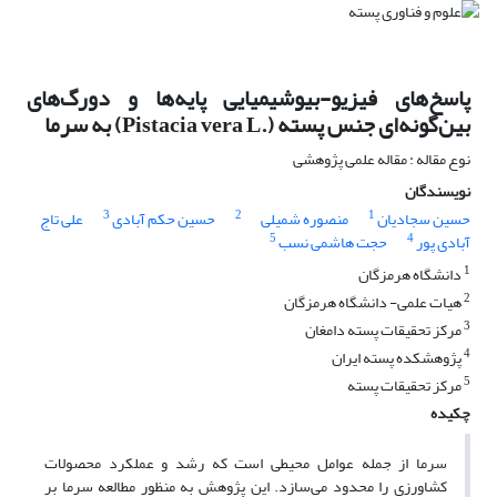
پاسخ‌های فیزیو-بیوشیمیایی پایه‌ها و دورگ‌های
بین‌گونه‌ای جنس پسته (.Pistacia vera L) به سرما
نوع مقاله : مقاله علمی پژوهشی
نویسندگان
3
2
1
حسین سجادیان
منصوره شمیلی
حسین حکم آبادی
علی تاج
5
4
آبادی پور
حجت هاشمی نسب
1
دانشگاه هرمزگان
2
هیات علمی- دانشگاه هرمزگان
3
مرکز تحقیقات پسته دامغان
4
پژوهشکده پسته ایران
5
مرکز تحقیقات پسته
چکیده
سرما از جمله عوامل محیطی است که رشد و عملکرد محصولات
کشاورزی را محدود می‌سازد. این پژوهش به منظور مطالعه سرما بر