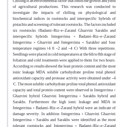
Chilling is an environmental factor that limits the growth and yield
of agricultural productions. This research was conducted to
investigate the impacts of chilling on physiological and
biochemical indices in rootstocks and interspecific hybrids of
pistachio and screening of tolerant rootstocks. The factors included
six rootstocks (Badami-Riz-e-Zarand, Ghazvini, Sarakhs and
interspecific hybrids Integerrima × Badami-Riz-e-Zarand,
Integerrima × Ghazvini and Integerrima × Sarakhs) and four
temperature regimes (4, 0, -2 and -4 °C) With three repetitions.
Seedlings were placed in cold temperatures at the 6th to 8th stage of
foliation, and cold treatments were applied to them for two hours.
According to results showed the least protein content and the most
ionic leakage, MDA, soluble carbohydrate, proline, total phenol,
antioxidant capacity and protease activity were obtained under -4
°C. The most soluble carbohydrate, proline, total phenol, antioxidant
capacity and total protein content were observed in Integerrima ×
Ghazvini hybrid, Ghazvini, Integerrima × Sarakhs hybrid and
Sarakhs. Furthermore, the high ionic leakage and MDA in
Integerrima × Badami-Riz-e-Zarand hybrid were an indicate of
damage severity. In addition, Integerrima × Ghazvini, Ghazvini,
Integerrima × Sarakhs and Sarakhs were identified as the most
tolerant rootstocks and Integerrima × Badami-Riz-e-Zarand