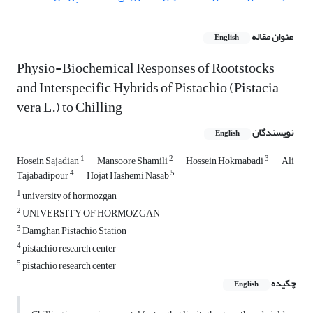
عنوان مقاله
English
Physio-Biochemical Responses of Rootstocks
and Interspecific Hybrids of Pistachio (Pistacia
vera L.) to Chilling
نویسندگان
English
1
2
3
Hosein Sajadian
Mansoore Shamili
Hossein Hokmabadi
Ali
4
5
Tajabadipour
Hojat Hashemi Nasab
1
university of hormozgan
2
UNIVERSITY OF HORMOZGAN
3
Damghan Pistachio Station
4
pistachio research center
5
pistachio research center
چکیده
English