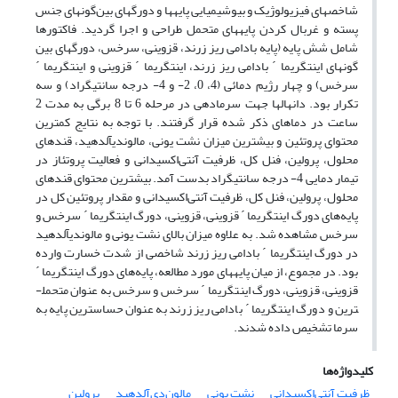
شاخص­های فیزیولوژیک و بیوشیمیایی پایه­ها و دورگ­های بین‌گونه­ای جنس
پسته و غربال کردن پایه­های متحمل طراحی و اجرا گردید. فاکتورها
شامل شش پایه (پایه بادامی ریز زرند، قزوینی، سرخس، دورگ­های بین
گونه­ای اینتگریما ´ بادامی ریز زرند، اینتگریما ´ قزوینی و اینتگریما ´
سرخس) و چهار رژیم دمائی (4، 0، 2- و 4- درجه سانتی­گراد) و سه
تکرار بود. دانهال­ها جهت سرمادهی در مرحله 6 تا 8 برگی به مدت 2
ساعت در دماهای ذکر شده قرار گرفتند. با توجه به نتایج کمترین
محتوای پروتئین و بیشترین میزان نشت یونی، مالون­دی­آلدهید، قندهای
محلول، پرولین، فنل کل، ظرفیت آنتی‌اکسیدانی و فعالیت پروتئاز در
تیمار دمایی 4- درجه سانتی­گراد بدست آمد. بیشترین محتوای قندهای
محلول، پرولین، فنل کل، ظرفیت آنتی‌اکسیدانی و مقدار پروتئین کل در
پایه‌های دورگ اینتگریما ´ قزوینی، قزوینی، دورگ اینتگریما ´ سرخس و
سرخس مشاهده شد. به علاوه میزان بالای نشت یونی و مالون­دی­آلدهید
در دورگ اینتگریما ´ بادامی ریز زرند شاخصی از شدت خسارت وارده
بود. در مجموع، از میان پایه­های مورد مطالعه، پایه‌های دورگ اینتگریما ´
قزوینی، قزوینی، دورگ اینتگریما ´ سرخس و سرخس به عنوان متحمل­
ترین و دورگ اینتگریما ´ بادامی ریز زرند به عنوان حساس­ترین پایه به
سرما تشخیص داده شدند.
کلیدواژه‌ها
ظرفیت آنتی‌اکسیدانی
نشت یونی
مالون‌دی‌آلدهید
پرولین