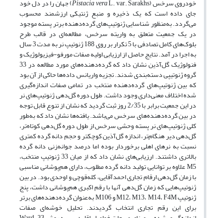
خودروی سرخس (
Pistacia vera
L. var. Sarakhs) جهان را در دل ‏خود
جای داده است که یک ‏ذخیره و منبع ژنتیکی ارزشمند محسوب
می‌گردد. ‎به‌منظور شناسایی ژنوتیپ‌های گرده‌دهنده برتر پسته موجود
در یک جمعیت متعلق به واریته سرخس، مطالعه‌ای در قالب طرح
بلوک‌های کامل تصادفی با 5 تکرار بر روی 188 ژنوتیپ نر به مدت 3 سال
به اجرا در آمد. نتایج حاصل از ارزیابی اولیه صفات مورفو-فیزیولوژیک و
فنولوژیک گل‌آذین نشان داد که گرده‌دهنده‌های مورد مطالعه در 33
گروه ژنوتیپی دسته‌بندی شدند. تجزیه واریانس داده‌ها حاکی از آن بود
که بین ژنوتیپ‌های گرده‌دهنده منتخب در تمامی صفات اندازه‌گیری
شده اختلاف معنی‌داری وجود داشت. طول دوره گل‌دهی ژنوتیپ‌های نر
در این جمعیت برابر با 2/35 روز ثبت گردید که نشان از تنوع قابل توجه
در بین گرده‌دهنده‌های سرخس می‌باشد. یافته‌ها نشان داد که به‌طور
کلی ژنوتیپ‌های نر پسته وحشی سرخس از طول دوره گل‌دهی کوتاه‌تر،
گل‌دهی دیر هنگام‌تر، اندازه گل‌آذین کوچک­تر و حجم دانه گرده کمتری
نسبت به نرهای اهلی برخوردار بوده اما درصد جوانه‌زنی دانه گرده
بالاتری داشتند. ارزیابی‌های نشان داد که از میان 33 ژنوتیپ منتخب،
M5 علاوه بر توانایی تولید دانه گرده مطلوب، دارای هم‌پوشانی مناسبی
با زمان گل‌دهی ارقام تجاری احمدآقایی، کله‌قوچی و اوحدی بود. در بین
ژنوتیپ‌هایی که زمان گل‌دهی آنها با رقم اکبری هم‌پوشانی داشت، پنج
ژنوتیپ M12، M13، M14، F4M و M106 به‌عنوان گرده‌دهنده‌های برتر
برای این رقم تجاری انتخاب گردیدند. تحلیل خوشه‌ای صفات
اندازه‌گیری شده بر مبنای مربعات فواصل اقلیدسی به روش Ward، 33