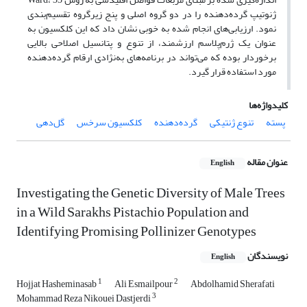
ژنوتیپ گرده‌دهنده‌ را در دو گروه اصلی و پنج زیرگروه تقسیم‌بندی
نمود. ارزیابی‌های انجام شده به خوبی نشان داد که این کلکسیون به
عنوان یک ژرم‌پلاسم ارزشمند، از تنوع و پتانسیل اصلاحی بالایی
برخوردار بوده که می‌تواند در برنامه‌های به‌نژادی ارقام گرده‌دهنده
مورد استفاده قرار گیرد.
کلیدواژه‌ها
پسته
تنوع ژنتیکی
گرده‌دهنده
کلکسیون سرخس
گل‌دهی
عنوان مقاله
English
Investigating the Genetic Diversity of Male Trees
in a Wild Sarakhs Pistachio Population and
Identifying Promising Pollinizer Genotypes
نویسندگان
English
1
2
Hojjat Hasheminasab
Ali Esmailpour
Abdolhamid Sherafati
3
Mohammad Reza Nikouei Dastjerdi