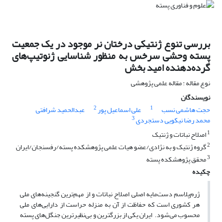
بررسی تنوع ژنتیکی درختان نر موجود در یک جمعیت
پسته وحشی سرخس به منظور شناسایی ژنوتیپ‌های
گرده‌دهنده امید بخش
نوع مقاله : مقاله علمی پژوهشی
نویسندگان
2
1
حجت هاشمی نسب
علی اسماعیل پور
عبدالحمید شرافتی
3
محمد رضا نیکویی دستجردی
1
اصلاح نباتات و ژنتیک
2
گروه ژنتیک و به نژادی/عضو هیات علمی پژوهشکده پسته/رفسنجان/ایران
3
محقق پژوهشکده پسته
چکیده
ژرم‌پلاسم دست‌مایه اصلی اصلاح نباتات و از مهم‌ترین گنجینه‌های ملی
هر کشوری است که حفاظت از آن به منزله حراست از ‏دارایی‌های ملی
‏محسوب می‌شود. ‎ ایران یکی از بزرگترین و بی‌نظیرترین جنگل‌های پسته