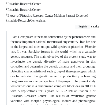
1
Pistachio Research Center
2
Pistachio Research Center
3
Expert of Pistachio Research Center Mokhtar Parsaei, Expert of
Pistachio Research Center&lrm;
چکیده
English
Plant Germplasm is the main source used by the plant breeders and
the most important national treasures of any country. Iran has one
of the largest and most unique wild species of pistachio (
Pistacia
vera
L., var. Sarakhs) forests in the world, which is a valuable
genetic resource. The main objective of the present study was to
investigate the genetic diversity of male genotypes in this
collection and determine the genetic distance and their grouping.
Detecting characteristics of each group of these genotypes, which
can be indicated the genetic value for productivity in breeding
programs was another perspective of the project. The present study
was carried out
in a randomized complete block
design (RCBD)
with
5 replications for 3 years (2017-2019)
at Station 2 of
Pistachio Research Center. The results of evaluation genetic
variation with morpho-physiological indices and phonological