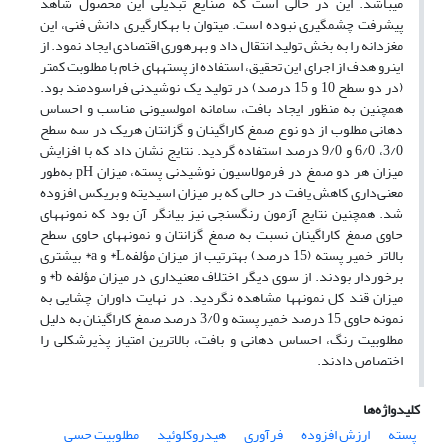
می‏باشد. این در حالی است که صنایع تبدیلی این محصول شاهد
پیشرفت چشمگیری نبوده است. می‏توان با به‏کارگیری دانش فنی، این
مغزدانه را به بخش تولید انتقال داد و بهره‏وری اقتصادی ایجاد نمود. از
این‏رو هدف از اجرای این تحقیق، استفاده از پسته‏های خام با مطلوبت کمتر
(در دو سطح 10 و 15 درصد) در تولید یک نوشیدنی فراسودمند بود.
هم‏چنین به منظور ایجاد بافت، سامانه امولسیونی مناسب و احساس
دهانی مطلوب از دو نوع صمغ کاراگینان و گزانتان هریک در سه سطح
3/0، 6/0 و 9/0 درصد استفاده گردید. نتایج نشان داد که با افزایش
میزان هر دو صمغ در فرمولاسیون نوشیدنی پسته، میزان pH به‌طور
معنی‌داری کاهش یافت در حالی که بر میزان اسیدیته و بریکس افزوده
شد. هم‏چنین نتایج آزمون رنگ‏سنجی نیز بیانگر آن بود که نمونه‏های
حاوی صمغ کاراگینان نسبت به صمغ گزانتان و نمونه‏های حاوی سطح
بالاتر خمیر پسته (15 درصد) به‏ترتیب از میزان مؤلفهL* و a* بیشتری
برخوردار بودند. از سوی دیگر اختلاف معنی‏داری در میزان مؤلفه b* و
میزان قند کل نمونه‏ها مشاهده نگردید. در نهایت داوران چشایی به
نمونه حاوی 15 درصد خمیر پسته و 3/0 درصد صمغ کاراگینان به دلیل
مطلوبیت رنگ، احساس دهانی و بافت، بالاترین امتیاز پذیرش‏کلی را
اختصاص دادند.
کلیدواژه‌ها
پسته
ارزش افزوده
فرآوری
هیدروکلوئید
مطلوبیت حسی