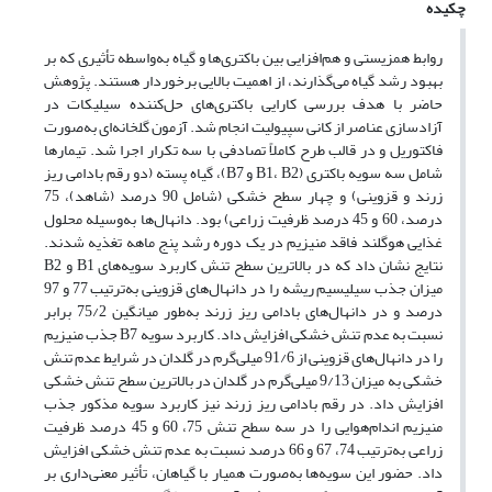
چکیده
روابط همزیستی و هم‌افزایی بین باکتری‌ها و گیاه به‌واسطه تأثیری که بر
بهبود رشد گیاه می‌گذارند، از اهمیت بالایی برخوردار هستند. پژوهش
حاضر با هدف ﺑﺮرﺳﯽ ﮐﺎراﯾﯽ باکتری‌های حل‌کننده سیلیکات در
آزادﺳﺎزی عناصر از کانی سپیولیت اﻧﺠﺎم شد. آزمون گلخانه‌ای به‌صورت
فاکتوریل و در قالب طرح کاملاً تصادفی با سه تکرار اجرا شد. تیمار‌ها
شامل سه سویه باکتری (B1، B2 و B7)، گیاه پسته (دو رقم بادامی ریز
‌زرند و قزوینی) و چهار سطح خشکی (شامل 90 درصد (شاهد)، 75
درصد، 60 و 45 درصد ظرفیت زراعی) بود. دانهال‌ها به‌وسیله محلول
غذایی هوگلند فاقد منیزیم در یک دوره رشد پنج ماهه تغذیه شدند.
نتایج نشان داد که در بالاترین سطح تنش کاربرد سویه‌های B1 و B2
میزان جذب سیلیسیم ریشه را در دانهال‌های قزوینی به‌ترتیب 77 و 97
درصد و در دانهال‌های بادامی ریز زرند به‌طور میانگین 75/2 برابر
نسبت به عدم تنش خشکی افزایش داد. کاربرد سویه B7 جذب منیزیم
را در دانهال‌های قزوینی از 91/6 میلی‌گرم در گلدان در شرایط عدم تنش
خشکی به میزان 9/13 میلی‌گرم در گلدان در بالاترین سطح تنش خشکی
افزایش داد. در رقم بادامی ریز ‌زرند نیز کاربرد سویه مذکور جذب
منیزیم اندام‌هوایی را در سه سطح تنش 75، 60 و 45 درصد ظرفیت
زراعی به‌ترتیب 74، 67 و 66 درصد نسبت به عدم تنش خشکی افزایش
داد. حضور این سویه‌ها به‌صورت همیار با گیاهان، تأثیر معنی‌داری بر