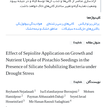
آزادسازی عناصر از کانی‌ها و جذب آن‌ها توسط گیاه و در نتیجه بهبود
وضعیت تغذیه گیاه و تغییر ساختار کانی‌های خاک خواهد داشت.
کلیدواژه‌ها
پراش پرتو ایکس
کانی‌های رسی رشته‌ای
هوادیدگی بیولوژیکی
باکتری‌های حل‌کننده سیلیکات
مناطق خشک و نیمه‌خشک
عنوان مقاله
English
Effect of Sepiolite Application on Growth and
Nutrient Uptake of Pistachio Seedings in the
Presence of Silicate Solubilizing Bacteria under
Drought Stress
نویسندگان
English
1
2
Reyhaneh Nejadasadi
Isa Esfandiarpour Boroujeni
Mohsen
2
2
Hamidpour
Payman Abbaszadeh Dahaji
Seyed Javad
3
4
Hosseinifard
Mir Hassan Rasouli Sadaghiani