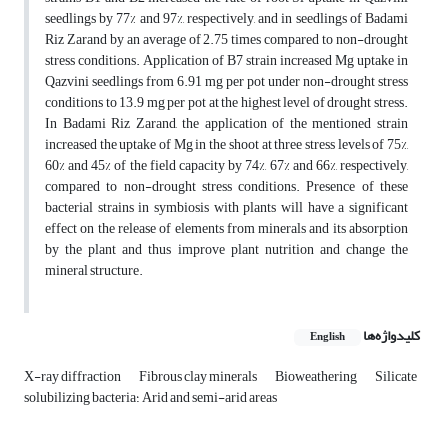
seedlings by 77% and 97%, respectively, and in seedlings of Badami
Riz Zarand by an average of 2.75 times compared to non-drought
stress conditions. Application of B7 strain increased Mg uptake in
Qazvini seedlings from 6.91 mg per pot under non-drought stress
conditions to 13.9 mg per pot at the highest level of drought stress.
In Badami Riz Zarand, the application of the mentioned strain
increased the uptake of Mg in the shoot at three stress levels of 75%,
60% and 45% of the field capacity by 74%, 67% and 66%, respectively,
compared to non-drought stress conditions. Presence of these
bacterial strains in symbiosis with plants will have a significant
effect on the release of elements from minerals and its absorption
by the plant and thus improve plant nutrition and change the
mineral structure.
کلیدواژه‌ها
English
X-ray diffraction
Fibrous clay minerals
Bioweathering
Silicate
solubilizing bacteria؛ Arid and semi-arid areas