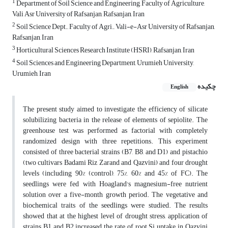
1
Department of Soil Science and Engineering, Faculty of Agriculture,
Vali Asr University of Rafsanjan, Rafsanjan, Iran
2
Soil Science Dept., Faculty of Agri., Vali-e-Asr University of Rafsanjan,
Rafsanjan, Iran
3
Horticultural Sciences Research Institute (HSRI), Rafsanjan, Iran
4
Soil Sciences and Engineering Department, Urumieh University,
Urumieh, Iran
چکیده
English
The present study aimed to investigate the efficiency of silicate
solubilizing bacteria in the release of elements of sepiolite. The
greenhouse test was performed as factorial with completely
randomized design with three repetitions. This experiment
consisted of three bacterial strains (B7, B8, and D1) and pistachio
(two cultivars Badami Riz Zarand and Qazvini) and four drought
levels (including 90% (control), 75%, 60% and 45% of FC). The
seedlings were fed with Hoagland's magnesium-free nutrient
solution over a five-month growth period. The vegetative and
biochemical traits of the seedlings were studied. The results
showed that at the highest level of drought stress, application of
strains B1 and B2 increased the rate of root Si uptake in Qazvini