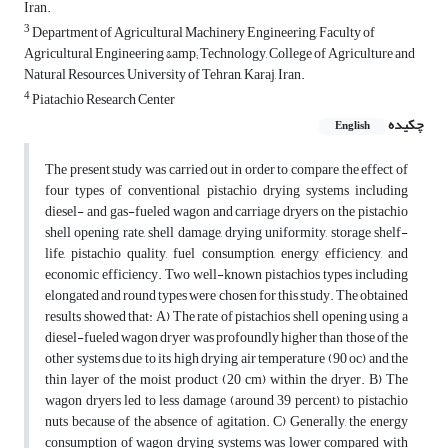
Iran.
3
Department of Agricultural Machinery Engineering, Faculty of
Agricultural Engineering &amp; Technology, College of Agriculture and
Natural Resources, University of Tehran, Karaj, Iran.
4
Piatachio Research Center
چکیده
English
The present study was carried out in order to compare the effect of
four types of conventional pistachio drying systems including
diesel- and gas-fueled wagon and carriage dryers on the pistachio
shell opening rate, shell damage, drying uniformity, storage shelf-
life, pistachio quality, fuel consumption, energy efficiency, and
economic efficiency. Two well-known pistachios types including
elongated and round types were chosen for this study. The obtained
results showed that: A) The rate of pistachios shell opening using a
diesel-fueled wagon dryer was profoundly higher than those of the
other systems due to its high drying air temperature (90 oc) and the
thin layer of the moist product (20 cm) within the dryer. B) The
wagon dryers led to less damage (around 39 percent) to pistachio
nuts because of the absence of agitation. C) Generally, the energy
consumption of wagon drying systems was lower compared with