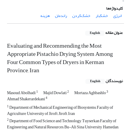
کلیدواژه‌ها
انرژی‌
خشکبار
خشک‌کردن‌
راندمان‌
هزینه
عنوان مقاله
English
Evaluating and Recommending the Most
Appropriate Pistachio Drying System Among
Four Common Types of Dryers in Kerman
Province, Iran
نویسندگان
English
1
2
3
Masoud Abolhadi
Majid Dowlati
Mortaza Aghbashlo
4
Ahmad Shakerardekani
1
Department of Mechanical Engineering of Biosystems, Faculty of
Agriculture, University of Jiroft, Jiroft, Iran
2
Department of Food Science and Technology, Tuyserkan Faculty of
Engineering and Natural Resources, Bu-Ali Sina University, Hamedan,