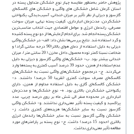
پژوهش حاضر به‌منظور مقایسه چهار نوع خشک‌کن متداول پسته در
استان کرمان شامل خشک‌کن های واگنی و خشک‌کن های کالسکه‌ای
گازسوز و دیزلی از نظر تأثیر بر میزان خندانی، آسیب‌دیدگی، یکنواختی
خشک‌کردن، مدت‌زمان انبارداری، کیفیت پسته نهایی، میزان سوخت
مصرفی، راندمان انرژی و عوامل اقتصادی جهت انتخاب مناسب‌ترین
خشک‌کن پسته انجام شد. برای انجام آزمایش‌ها از دو نوع پسته کشیده
و گرد استفاده شد. نتایج بررسی‌ها نشان داد؛ الف- در خشک‌کن واگنی
دیزلی به دلیل استفاده از دمای هوای بالاتر(90 درجه سانتی گراد) و
ضخامت نسبتا کمتر توده محصول داخل مخزن ( 20 سانتی متر)، میزان
خندانی بیشتر بود. ب- خشک‌کن‌های واگنی گازسوز و دیزلی به دلیل
عدم استفاده از همزن، حدود 39 درصد آسیب کمتری به پسته‌ها وارد
می‌کردند. ج- درمجموع خشک‌کن‌های واگنی نسبت به خشک‌کن‌های
کالسکه‌ای مصرف سوخت کمتری (تقریبا 50 درصد) داشتند. د-
خشک‌کن کالسکه‌ای گازی به دلیل استفاده مداوم از همزن، دارای
یکنواختی خشک‌کردن بالاتری بود. ه- نوع خشک‌کن‌ها و مدت‌زمان
انبارداری در محدوده صفر الی شش ماه بر روی درصد چربی، عدد
پراکسید و کیفیت پسته تأثیر معنی‌داری نداشتند. و- خشک‌کن واگنی
گازسوز نسبت به سایر خشک‌کن‌ها هزینه‌های کمتری داشت. ز-
خشک‌کن واگنی گازسوز نسبت به سایر خشک‌کن‌ها راندمان انرژی
بالاتری (حدود 15 درصد) داشت. ح- نوع پسته بر پارامترهای مورد
مطالعه تأثیر معنی‌داری نداشت.