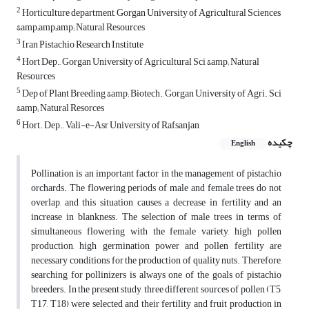
2
Horticulture department, Gorgan University of Agricultural Sciences
&amp;amp;amp; Natural Resources
3
Iran Pistachio Research Institute
4
Hort Dep., Gorgan University of Agricultural Sci &amp; Natural
Resources
5
Dep of Plant Breeding &amp; Biotech., Gorgan University of Agri. Sci
&amp; Natural Resorces
6
Hort. Dep.,, Vali-e-Asr University of Rafsanjan
چکیده
English
Pollination is an important factor in the management of pistachio
orchards. The flowering periods of male and female trees do not
overlap, and this situation causes a decrease in fertility and an
increase in blankness. The selection of male trees in terms of
simultaneous flowering with the female variety, high pollen
production, high germination power and pollen fertility are
necessary conditions for the production of quality nuts. Therefore,
searching for pollinizers is always one of the goals of pistachio
breeders. In the present study, three different sources of pollen (T5,
T17, T18) were selected and their fertility and fruit production in