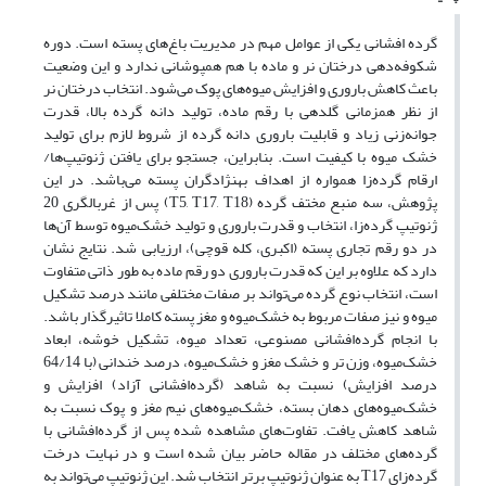
گرده افشانی یکی از عوامل مهم در مدیریت باغ‌های پسته است. دوره
شکوفه‌دهی درختان نر و ماده با هم همپوشانی ندارد و این وضعیت
باعث کاهش باروری و افزایش میوه‌های پوک می‌شود. انتخاب درختان نر
از نظر همزمانی گلدهی با رقم ماده، تولید دانه گرده بالا، قدرت
جوانه‌زنی زیاد و قابلیت باروری دانه گرده از شروط لازم برای تولید
خشک میوه با کیفیت است. بنابراین، جستجو برای یافتن ژنوتیپ‌ها/
ارقام گرده‌زا همواره از اهداف بهنژادگران پسته می‌باشد. در این
پژوهش، سه منبع مختف گرده (T5, T17, T18) پس از غربالگری 20
ژنوتیپ گرده‌زا، انتخاب و قدرت باروری و تولید خشک‌میوه توسط آن‌ها
در دو رقم تجاری پسته (اکبری، کله قوچی)، ارزیابی شد. نتایج نشان
دارد که علاوه بر این که قدرت باروری دو رقم ماده به طور ذاتی متفاوت
است، انتخاب نوع گرده می‌تواند بر صفات مختلفی مانند درصد تشکیل
‌میوه و نیز صفات مربوط به خشک‌میوه و مغز پسته کاملا تاثیرگذار باشد.
با انجام گرده‌افشانی مصنوعی، تعداد ‌میوه، تشکیل خوشه، ابعاد
خشک‌میوه، وزن تر و خشک مغز و خشک‌میوه، درصد خندانی (با 64/14
درصد افزایش) نسبت به شاهد (گرده‌افشانی آزاد) افزایش و
خشک‌میوه‌های دهان بسته، خشک‌میوه‌های نیم مغز و پوک نسبت به
شاهد کاهش یافت. تفاوت‌های مشاهده شده پس از گرده‌افشانی با
گرده‌های مختلف در مقاله حاضر بیان شده است و در نهایت درخت
گرده‌زای T17 به عنوان ژنوتیپ برتر انتخاب شد. این ژنوتیپ می‌تواند به