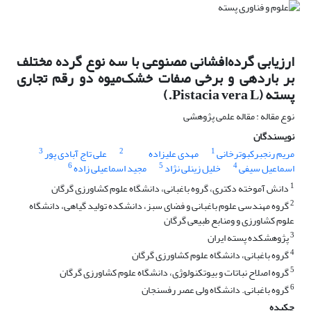
ارزیابی گرده‌افشانی مصنوعی با سه نوع گرده مختلف
بر باردهی و برخی صفات خشک‌میوه دو رقم تجاری
پسته (Pistacia vera L.)
نوع مقاله : مقاله علمی پژوهشی
نویسندگان
3
2
1
مریم رنجبرکبوترخانی
مهدی علیزاده
علی تاج آبادی پور
6
5
4
اسماعیل سیفی
خلیل زینلی نژاد
مجید اسماعیلی زاده
1
دانش آموخته دکتری، گروه باغبانی، دانشگاه علوم کشاورزی گرگان
2
گروه مهندسی علوم باغبانی و فضای سبز، دانشکده تولید گیاهی، دانشگاه
علوم کشاورزی و ومنابع طبیعی گرگان
3
پژوهشکده پسته ایران
4
گروه باغبانی، دانشگاه علوم کشاورزی گرگان
5
گروه اصلاح نباتات و بیوتکنولوژی، دانشگاه علوم کشاورزی گرگان
6
گروه باغبانی. دانشگاه ولی عصر رفسنجان
چکیده