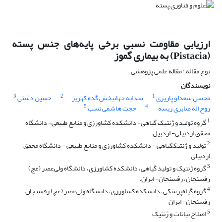
ارزیابی مقاومت نسبی برخی پایه‌های جنس پسته
(Pistacia) به بیماری گموز
نوع مقاله : مقاله علمی پژوهشی
نویسندگان
3
2
1
محسن سعدلو پاریزی
سدابه جهانبخش گده کهریز
حسین دشتی
5
4
روح اله صابری ریسه
حجت هاشمی نسب
1
گروه تولید و ژنتیک گیاهی- دانشکده کشاورزی و منابع طبیعی- دانشگاه
محقق اردبیلی- اردبیل
2
تولید و ژنتیکگیاهی - دانشکده کشاورزی و منابع طبیعی - دانشگاه محقق
اردبیلی
3
گروه ژنتیک و تولید گیاهی، دانشکده کشاورزی، دانشگاه ولی‌عصر (عج)
رفسنجان، رفسنجان- ایران.
4
گروه گیاه‌پزشکی، دانشکده کشاورزی، دانشگاه ولی‌عصر (عج) رفسنجان،
رفسنجان- ایران
5
اصلاح نباتات و ژنتیک