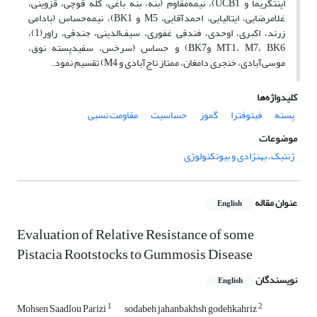
اینتگریما و UCB1)، نیمه‌مقاوم (بنه، بنه باغی، کله قوچی، قزوینی،
غلامرضایی، ایتالیایی، احمدآقایی، M5 و BK1)، نیمه‌حساس (بادامی
زرند، اکبری، اوحدی، فندقی غفوری، سیف‌الدینی، جندقی، راور(1)،
MT1، M7، BK6 وBK7) و حساس (سرخس، سفیدپسته نوق،
موسی‌آبادی، خنجری دامغان، ممتاز تاج‌آبادی و M4) تقسیم نمود.
کلیدواژه‌ها
پسته
فیتوفترا
گموز
حساسیت
مقاومت نسبی
موضوعات
ژنتیک، بهنژادی و بیوتکنولوژی
عنوان مقاله
English
Evaluation of Relative Resistance of some
Pistacia Rootstocks to Gummosis Disease
نویسندگان
English
1
2
Mohsen Saadlou Parizi
sodabeh jahanbakhsh godehkahriz