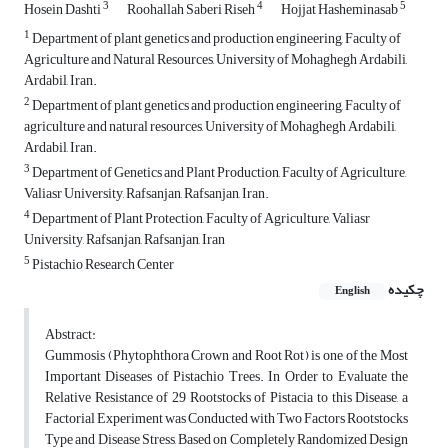
3
4
5
Hosein Dashti
Roohallah Saberi Riseh
Hojjat Hasheminasab
1
Department of plant genetics and production engineering, Faculty of
Agriculture and Natural Resources, University of Mohaghegh Ardabili,
Ardabil, Iran.
2
Department of plant genetics and production engineering, Faculty of
agriculture and natural resources, University of Mohaghegh Ardabili,
Ardabil, Iran.
3
Department of Genetics and Plant Production, Faculty of Agriculture,
Valiasr University, Rafsanjan, Rafsanjan, Iran.
4
Department of Plant Protection, Faculty of Agriculture, Valiasr
University, Rafsanjan, Rafsanjan, Iran
5
Pistachio Research Center
چکیده
English
Abstract:
Gummosis (Phytophthora Crown and Root Rot) is one of the Most
Important Diseases of Pistachio Trees. In Order to Evaluate the
Relative Resistance of 29 Rootstocks of Pistacia to this Disease, a
Factorial Experiment was Conducted with Two Factors Rootstocks
Type and Disease Stress, Based on Completely Randomized Design