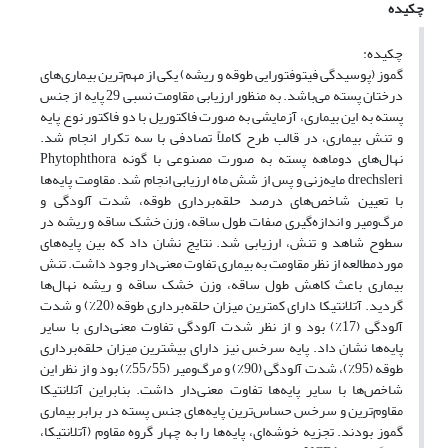
چکیده
چکیده:
گموز (پوسیدگی فیتوفتورایی طوقه و ریشه) یکی از مهم‌ترین بیماری‌های
درختان پسته می‌باشد. به منظور ارزیابی مقاومت نسبی 29 پایه از جنس
پسته به این بیماری، آزمایشی به ‌صورت فاکتوریل با دو فاکتور نوع پایه
و تنش بیماری، در قالب طرح کاملاً تصادفی با سه تکرار انجام شد.
نهال‌های دوماهه پسته به صورت مصنوعی با گونه Phytophthora
drechsleri مایه‌زنی و پس از شش ماه ارزیابی انجام شد. مقاومت پایه‌ها
با تعیین شاخص‌های درصد حلقه‌برداری طوقه، شدت آلودگی و
مرگ‌ومیر و اندازه‌گیری صفات طول ساقه، وزن خشک ساقه و ریشه در
سطوح شاهد و تنش، ارزیابی شد. نتایج نشان داد که بین پایه‌های
موردمطالعه از نظر مقاومت به بیماری تفاوت معنی‌دار وجود داشت. تنش
بیماری باعث کاهش طول ساقه، وزن خشک ساقه و ریشه نهال‌ها
گردید. آتلانتیکا دارای کمترین میزان حلقه‌برداری طوقه (20٪) و شدت
آلودگی (17٪) بود و از نظر شدت آلودگی تفاوت معنی‌داری با سایر
پایه‌ها نشان داد. پایه سرخس نیز دارای بیشترین میزان حلقه‌برداری
طوقه (95٪)، شدت آلودگی (90٪) و مرگ‌ومیر (55/55٪) بود و از نظر این
شاخص‌ها با سایر پایه‌ها تفاوت معنی‌دار داشت. بنابراین آتلانتیکا
مقاوم‌ترین و سرخس حساس‌ترین پایه‌های جنس پسته در برابر بیماری
گموز بودند. تجزیه خوشه‌ای، پایه‌ها را به چهار گروه مقاوم (آتلانتیکا،