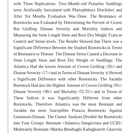
with Three Replications. Two-Month-old Pistachio Seedlings
were Artificially Inoculated with Phytophthora Drechsleri and
After Six Months, Evaluation Was Done. The Resistance of
Rootstocks was Evaluated by Determining the Percent of Crown
Rot Girdling, Disease Severity and Mortality Indices and
Measuring the Stem Length, Stem and Root Dry Weight Traits in
Control and Stress levels. The Results Showed that There was a
Significant Difference Between the Studied Rootstocks in Terms
of Resistance to Disease. The Disease Stress Caused a Decrease in
Stem Length, Stem and Root Dry Weight of Seedlings. The
Atlantica Had the lowest Amount of Crown Girdling (20%) and
Disease Severity (17%) and in Terms of Disease Severity, it Showed
a Significant Difference with other Rootstocks. The Sarakhs
Rootstock Had also the Highest Amount of Crown Girdling (95%),
Disease Severity (90%) and Mortality (55.55%) and in Terms of
These Indices, it was Significantly Different from other
Rootstocks. Therefore, Atlantica was the most Resistant and
Sarakhs the most Susceptible Pistacia Rootstocks Against
Gummosis Disease. The Cluster Analysis Divided the Rootstocks
into Four Groups: Resistant (Atlantica, Integerrima and UCB1),
Moderately Resistant (Mutika, Benebaghi, Kalleghouchi, Ghazvini,