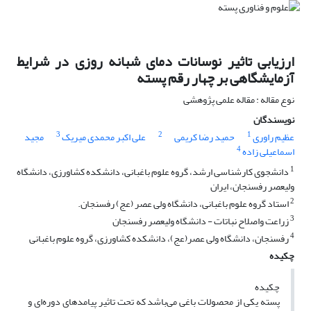
ارزیابی تاثیر نوسانات دمای شبانه روزی در شرایط
آزمایشگاهی بر چهار رقم پسته
نوع مقاله : مقاله علمی پژوهشی
نویسندگان
3
2
1
عظیم راوری
حمید رضا کریمی
علی اکبر محمدی میریک
مجید
4
اسماعیلی زاده
1
دانشجوی کارشناسی ارشد، گروه علوم باغبانی، دانشکده کشاورزی، دانشگاه
ولیعصر رفسنجان، ایران
2
استاد گروه علوم باغبانی، دانشگاه ولی عصر (عج) رفسنجان.
3
زراعت واصلاح نباتات - دانشگاه ولیعصر رفسنجان
4
رفسنجان، دانشگاه ولی عصر(عج)، دانشکده کشاورزی، گروه علوم باغبانی
چکیده
چکیده
پسته یکی از محصولات باغی می‌باشد که تحت تاثیر پیامدهای دوره‌ای و