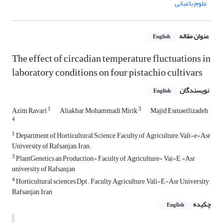
علوم باغبانی
عنوان مقاله
English
The effect of circadian temperature fluctuations in
laboratory conditions on four pistachio cultivars
نویسندگان
English
1
3
Azim Ravari
Aliakbar Mohammadi Mirik
Majid Esmaeilizadeh
4
1
Department of Horticultural Science, Faculty of Agriculture, Vali-e-Asr
University of Rafsanjan, Iran.
3
PlantGenetics an Production- Faculty of Agriculture- Vai-E -Asr
university of Rafsanjan
4
Horticultural sciences Dpt., Faculty Agriculture, Vali-E-Asr University,
Rafsanjan, Iran
چکیده
English