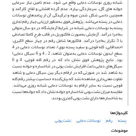
شبانه روزی نوسانات دمایی واقع می شود. عدم تامین نیاز سرمایی
جوانه های گل، سرمازدگی بهاره، عدم گرده افشانی و لقاح کارآمد و
همچنین داسی شکل شدن میوه و ترکیدگی آن از پیامدهای نوسانات
دمایی در پسته می‌باشد. پژوهش فوق به‌منظور ارزیابی چهار رقم تجاری
پسته به نوسانات دمایی شبانه در شرایط آزمایشگاه در دو سال متوالی
به‌اجرا درآمد. آزمایش به‌صورت فاکتوریل در قالب طرح کاملا تصادفی
با 3 تکرار به‌اجرا درآمد. فاکتورها شامل رقم در چهار سطح (اکبری،
احمداقایی، کله قوچی و سفید پسته نوق)، تعداد نوسانات دمایی در 4
سطح (بدون نوسانات دمایی به‌عنوان شاهد، 2 ، 4 و 6 سیکل دمایی)
بود. نتایج پژوهش فوق نشان داد که در رقم کله قوچی، 4 و 6
سیکل‌های دمایی باعث افزایش نشت یونی در شاخساره و جوانه نسبت
به شاهد شد در صورتی‌ که در ارقام دیگر بین سیکل دمایی و شاهد
تفاوت معنی‌داری مشاهده نشد که بیان‌کننده حساسیت بیشتر رقم کله
قوچی نسبت به سایر ارقام به نوسانات دمایی شبانه روزی می‌باشد.
مقایسه میزان نشت یونی شاخساره و جوانه نشان داد که جوانه‌ها نسبت
به شاخساره‌ها دارای نشت یونی کمتری بودند.
کلیدواژه‌ها
پسته
رقم
نوسانات دمایی
نشت یونی
موضوعات