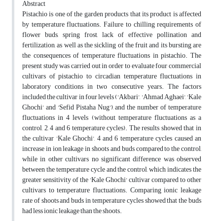
Abstract
Pistachio is one of the garden products that its product is affected
by temperature fluctuations. Failure to chilling requirements of
flower buds, spring frost, lack of effective pollination and
fertilization, as well as the sickling of the fruit and its bursting are
the consequences of temperature fluctuations in pistachio. The
present study was carried out in order to evaluate four commercial
cultivars of pistachio to circadian temperature fluctuations in
laboratory conditions in two consecutive years. The factors
included the cultivar in four levels ('Akbari', 'Ahmad Aghaei', 'Kale
Ghochi' and 'Sefid Pistaha Nug'), and the number of temperature
fluctuations in 4 levels (without temperature fluctuations as a
control, 2, 4 and 6 temperature cycles). The results showed that in
the cultivar 'Kale Ghochi', 4 and 6 temperature cycles caused an
increase in ion leakage in shoots and buds compared to the control,
while in other cultivars no significant difference was observed
between the temperature cycle and the control, which indicates the
greater sensitivity of the 'Kale Ghochi' cultivar compared to other
cultivars to temperature fluctuations. Comparing ionic leakage
rate of shoots and buds in temperature cycles showed that the buds
had less ionic leakage than the shoots.