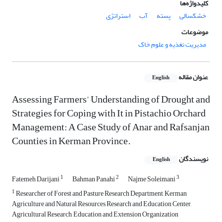
کلیدواژه‌ها
خشکسالی
پسته
آب
استراتژی
موضوعات
مدیریت تغذیه و علوم خاک
عنوان مقاله
English
Assessing Farmers' Understanding of Drought and
Strategies for Coping with It in Pistachio Orchard
Management: A Case Study of Anar and Rafsanjan
Counties in Kerman Province.
نویسندگان
English
1
2
3
Fatemeh Darijani
Bahman Panahi
Najme Soleimani
1
Researcher of Forest and Pasture Research Department, Kerman
Agriculture and Natural Resources Research and Education Center,
Agricultural Research, Education and Extension Organization