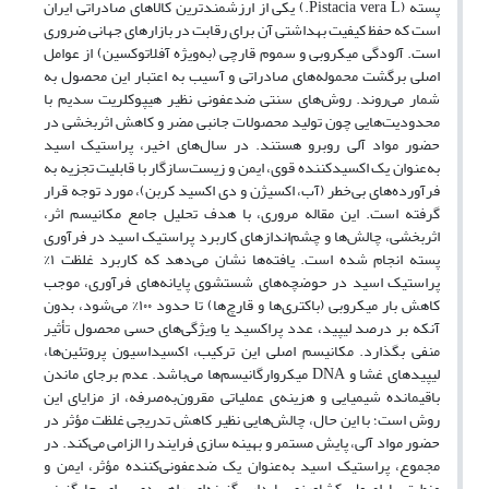
پسته (Pistacia vera L.) یکی از ارزشمندترین کالاهای صادراتی ایران
است که حفظ کیفیت بهداشتی آن برای رقابت در بازارهای جهانی ضروری
است. آلودگی میکروبی و سموم قارچی (به‌ویژه آفلاتوکسین) از عوامل
اصلی برگشت محموله‌های صادراتی و آسیب به اعتبار این محصول به
شمار می‌روند. روش‌های سنتی ضدعفونی نظیر هیپوکلریت سدیم با
محدودیت‌هایی چون تولید محصولات جانبی مضر و کاهش اثربخشی در
حضور مواد آلی روبرو هستند. در سال‌های اخیر، پراستیک اسید
به‌عنوان یک اکسیدکننده قوی، ایمن و زیست‌سازگار با قابلیت تجزیه به
فرآورده‌های بی‌خطر (آب، اکسیژن و دی اکسید کربن)، مورد توجه قرار
گرفته است. این مقاله مروری، با هدف تحلیل جامع مکانیسم اثر،
اثربخشی، چالش‌ها و چشم‌اندازهای کاربرد پراستیک اسید در فرآوری
پسته انجام شده است. یافته‌ها نشان می‌دهد که کاربرد غلظت ۱%
پراستیک اسید در حوضچه‌های شستشوی پایانه‌های فرآوری، موجب
کاهش بار میکروبی (باکتری‌ها و قارچ‌ها) تا حدود ۱۰۰% می‌شود، بدون
آنکه بر درصد لیپید، عدد پراکسید یا ویژگی‌های حسی محصول تأثیر
منفی بگذارد. مکانیسم اصلی این ترکیب، اکسیداسیون پروتئین‌ها،
لیپیدهای غشا و DNA میکروارگانیسم‌ها می‌باشد. عدم برجای ماندن
باقیمانده شیمیایی و هزینه‌ی عملیاتی مقرون‌به‌صرفه، از مزایای این
روش است؛ با این حال، چالش‌هایی نظیر کاهش تدریجی غلظت مؤثر در
حضور مواد آلی، پایش مستمر و بهینه سازی فرایند را الزامی می‌کند. در
مجموع، پراستیک اسید به‌عنوان یک ضدعفونی‌کننده مؤثر، ایمن و
منطبق با اصول کشاورزی پایدار، گزینه‌ای راهبردی برای جایگزینی