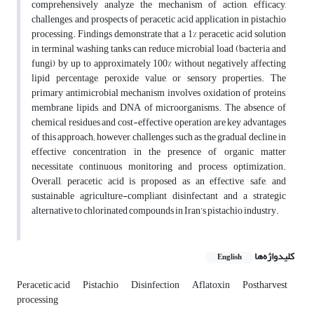
comprehensively analyze the mechanism of action, efficacy,
challenges, and prospects of peracetic acid application in pistachio
processing. Findings demonstrate that a 1% peracetic acid solution
in terminal washing tanks can reduce microbial load (bacteria and
fungi) by up to approximately 100% without negatively affecting
lipid percentage, peroxide value, or sensory properties. The
primary antimicrobial mechanism involves oxidation of proteins,
membrane lipids, and DNA of microorganisms. The absence of
chemical residues and cost-effective operation are key advantages
of this approach; however, challenges such as the gradual decline in
effective concentration in the presence of organic matter
necessitate continuous monitoring and process optimization.
Overall, peracetic acid is proposed as an effective, safe, and
sustainable agriculture-compliant disinfectant and a strategic
alternative to chlorinated compounds in Iran’s pistachio industry.
کلیدواژه‌ها
English
Peracetic acid
Pistachio
Disinfection
Aflatoxin
Postharvest
processing