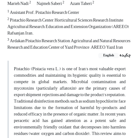
2
2
2
Marieh Nadi
Najmeh Saberi
Azam Taheri
1
Assistant Prof. Pistachio Research Center
2
Pistachio Research Center, Horticultural Sciences Research Institute,
Agricultural Research, Education and Extension Organization (AREEO),
Rafsanjan, Iran.
3
Ardakan Pistachio Research Station, Agricultural and Natural Resources
Research and Education Center of Yazd Province , AREEO, Yazd, Iran
چکیده
English
Pistachio (Pistacia vera L.) is one of Iran’s most valuable export
commodities, and maintaining its hygienic quality is essential to
compete in global markets. Microbial contamination and
mycotoxins (particularly aflatoxin) are the primary causes of
export shipment rejections and damage to the product’s reputation.
Traditional disinfection methods, such as sodium hypochlorite, face
limitations due to the formation of harmful by-products and
reduced efficacy in the presence of organic matter. In recent years,
peracetic acid has gained attention as a potent, safe, and
environmentally friendly oxidant that decomposes into harmless
residues (water, oxygen, and carbon dioxide). This review aims to