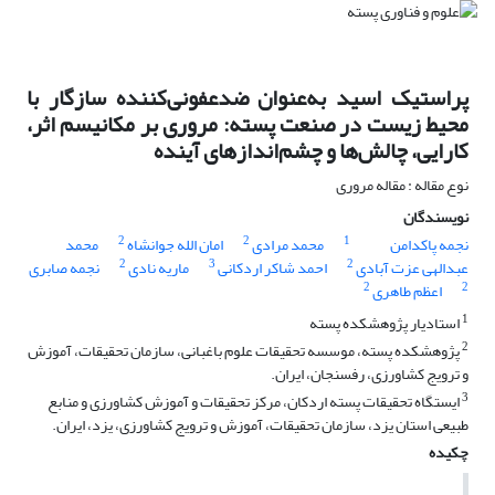
پراستیک اسید به‌عنوان ضدعفونی‌کننده سازگار با
محیط زیست در صنعت پسته: مروری بر مکانیسم اثر،
کارایی، چالش‌ها و چشم‌اندازهای آینده
نوع مقاله : مقاله مروری
نویسندگان
2
2
1
نجمه پاکدامن
محمد مرادی
امان الله جوانشاه
محمد
2
3
2
عبدالهی عزت آبادی
احمد شاکر اردکانی
ماریه نادی
نجمه صابری
2
2
اعظم طاهری
1
استادیار پژوهشکده پسته
2
پژوهشکده پسته، موسسه تحقیقات علوم باغبانی، سازمان تحقیقات، آموزش
و ترویج کشاورزی، رفسنجان، ایران.
3
ایستگاه تحقیقات پسته اردکان، مرکز تحقیقات و آموزش کشاورزی و منابع
طبیعی استان یزد، سازمان تحقیقات، آموزش و ترویج کشاورزی، یزد، ایران.
چکیده