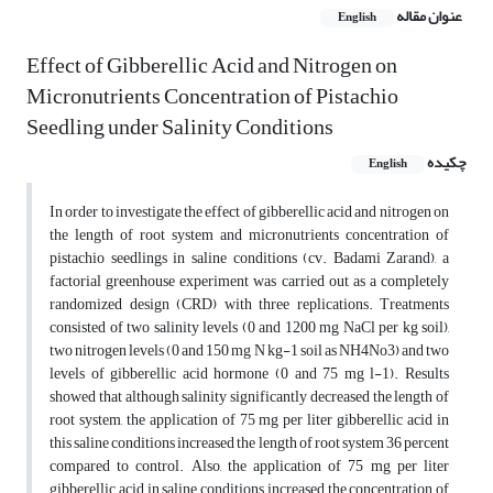
عنوان مقاله
English
Effect of Gibberellic Acid and Nitrogen on
Micronutrients Concentration of Pistachio
Seedling under Salinity Conditions
چکیده
English
In order to investigate the effect of gibberellic acid and nitrogen on
the length of root system and micronutrients concentration of
pistachio seedlings in saline conditions (cv. Badami Zarand), a
factorial greenhouse experiment was carried out as a completely
randomized design (CRD) with three replications. Treatments
consisted of two salinity levels (0 and 1200 mg NaCl per kg soil),
two nitrogen levels (0 and 150 mg N kg-1 soil as NH4No3) and two
levels of gibberellic acid hormone (0 and 75 mg l-1). Results
showed that although salinity significantly decreased the length of
root system, the application of 75 mg per liter gibberellic acid in
this saline conditions increased the length of root system 36 percent
compared to control. Also, the application of 75 mg per liter
gibberellic acid in saline conditions increased the concentration of