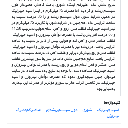
نتایج نشان داد، علی‏رغم اینکه شوری باعث کاهش معنی‌دار طول
سیستم ریشه‌ای گردید، اما مصرف 75 میلی‌گرم در لیتر اسید جیبرلیک
در همین شرایط شور، طول سیستم ریشه‌ای را 36 درصد نسبت به
شاهد افزایش داد. هم‌چنین در شرایط شور، با کاربرد 75 میلی‌گرم در
لیتر اسید جیبرلیک غلظت مس، روی و آهن اندام هوایی به‌ترتیب 58، 44
و 65 درصد افزایش یافت. با مصرف توأمان نیتروژن و اسید جیبرلیک،
غلظت عناصر مس و آهن اندام هوایی بیش از 2 برابر نسبت به شاهد
افزایش یافت. در ریشه نیز با مصرف توأمان نیتروژن و اسید جیبرلیک،
غلظت مس و روی بیش از 2 برابر و غلظت آهن 52 درصد نسبت به شاهد
افزایش یافت. نتایج هم‌چنین نشان داد، در شرایط شور بیشترین غلظت
مس، منگنز و آهن اندام هوایی و روی ریشه با مصرف توأمان نیتروژن و
اسید جیبرلیک مشاهده شد. با توجه به نتایج به‌دست آمده، در نهایت
می‌توان چنین نتیجه‌گیری نمود که مصرف توأمان نیتروژن و اسید
جیبرلیک، در کاهش اثرات مخرب شوری مؤثرتر از مصرف این تیمار‌ها
به‌تنهایی بود.
کلیدواژه‌ها
اسید جیبرلیک
شوری
طول سیستم ریشه‌ای
عناصر کم‌مصرف
نیتروژن