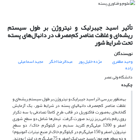
تأثیر اسید جیبرلیک و نیتروژن بر طول سیستم
ریشه‌ای و غلظت عناصر کم‌مصرف در دانهال‌‌های پسته
تحت شرایط شور
نویسندگان
وحید مظفری
مژده خلیل پور
عبدالرضا اخگر
مجید اسماعیلی
زاده
دانشگاه ولی عصر
چکیده
به‎منظور بررسی اثر اسید جیبرلیک و نیتروژن بر طول سیستم ریشه‌ای و
غلظت عناصر کم‌مصرف دانهال‎های پسته در شرایط شور، یک آزمایش
گلخانه‌ای به‌صورت فاکتوریل در قالب طرح کاملاً تصادفی با سه تکرار
روی رقم بادامی ریز زرند صورت گرفت. تیمارها شامل دو سطح شوری
(صفر و 1200 میلی‌گرم کلرید سدیم در کیلوگرم خاک)، دو سطح
نیتروژن (صفر و 150 میلی‌گرم در کیلوگرم خاک از منبع نیترات آمونیوم)
و دو سطح هورمون اسید جیبرلیک (صفر و 75 میلی‌گرم در لیتر) بودند.