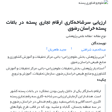
ارزیابی سرشاخه‌کاری ارقام تجاری پسته در باغات
پسته خراسان رضوی
نوع مقاله : مقاله علمی پژوهشی
نویسندگان
2
1
عبدالحمید شرافتی
مجید طاهریان
1
مربی پژوهش، بخش علوم زراعی- باغی، مرکز تحقیقات و آموزش کشاورزی و
منابع طبیعی خراسان رضوی
2
استادیار پژوهش، بخش تحقیقات علوم زراعی-باغی، مرکز تحقیقات و آموزش
کشاورزی و منابع طبیعی خراسان رضوی، سازمان تحقیقات، آموزش و ترویج
چکیده
ارقام ناسازگار یکی از دلایل پایین بودن عملکرد در باغات پسته کشور
است. هدف از این آزمایش ارزیابی سرشاخه-کاری سه رقم تجاری پسته
اکبری، احمدآقایی و بادامی‌سفید روی رقم فندقی در خراسان رضوی و
در سه منطقه بجستان، گناباد و مشهد بود که در قالب طرح بلوک‌های
کامل تصادفی با سه تکرار و هر تکرار شامل 5 درخت انجام شد. نتایج