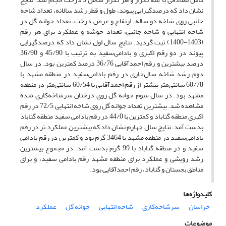
نشان داد که درصدگیرایی پیوند، طول و قطر رشد سالانه، تعداد شاخه
جانبی روی شاخه دو ساله، ارتفاع و عرض درخت، تعداد جوانه گل در
شاخه انتهایی و شاخه جانبی، تعداد خوشه و عملکرد برای هر رقم
(1403-1400) ثبت گردید. نتایج سال اول نشان داد که درصدگیرایی
پیوند در دو رقم اکبری و بادامی‌سفید به ترتیب با 45/90 و 36/90
درصد بیشترین و رقم احمدآقایی 36/76 درصد کمترین بود. در سال
دوم رشد شاخه سال‌جاری در رقم بادامی‌سفید در منطقه مشهد با
60/78 سانتی‌متر بیشتر از رقم احمدآقایی با 60/54 سانتی‌متر در منطقه
مشهد بود. در سال سوم جوانه گل روی درختان سرشاخه‌کاری شده
مشاهده شد. بیشترین تعداد جوانه گل روی شاخه انتهایی 72/5 در رقم
اکبری منطقه گناباد و کمترین با 44/0 در رقم بادامی سفید منطقه گناباد
بدست آمد. نتایج سال چهارم نشان داد که بیشترین عملکرد تر در رقم
بادامی‌سفید در منطقه مشهد با 3464 گرم بود و کمترین در رقم بادامی
سفید و در منطقه گناباد با 99 گرم بدست آمد. در مجموع بیشترین
رشد رویشی و عملکرد برای منطقه مشهد رقم بادامی سفید، و برای
مناطق بجستان و گناباد، رقم احمدآقایی بود.
کلیدواژه‌ها
خراسان
سرشاخه‌کاری
شاخه انتهایی
جوانه گل
عملکرد
موضوعات