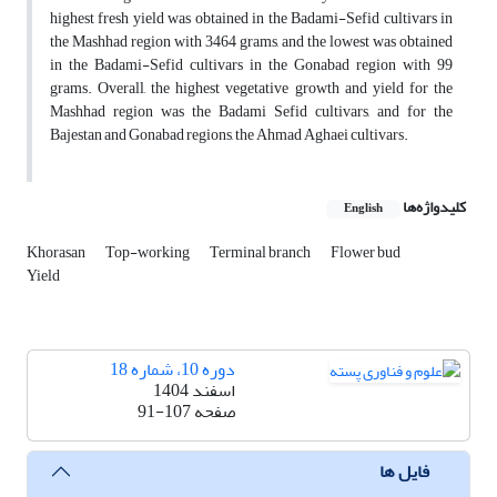
highest fresh yield was obtained in the Badami-Sefid cultivars in
the Mashhad region with 3464 grams, and the lowest was obtained
in the Badami-Sefid cultivars in the Gonabad region with 99
grams. Overall, the highest vegetative growth and yield for the
Mashhad region was the Badami Sefid cultivars, and for the
Bajestan and Gonabad regions, the Ahmad Aghaei cultivars.
کلیدواژه‌ها
English
Khorasan
Top-working
Terminal branch
Flower bud
Yield
دوره 10، شماره 18
اسفند 1404
صفحه
91-107
فایل ها