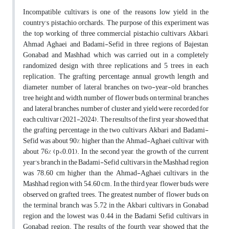
Incompatible cultivars is one of the reasons low yield in the
country's pistachio orchards. The purpose of this experiment was
the top working of three commercial pistachio cultivars Akbari,
Ahmad Aghaei and Badami-Sefid in three regions of Bajestan,
Gonabad and Mashhad, which was carried out in a completely
randomized design with three replications and 5 trees in each
replication. The grafting percentage, annual growth length and
diameter, number of lateral branches on two-year-old branches,
tree height and width, number of flower buds on terminal branches
and lateral branches, number of cluster and yield were recorded for
each cultivar (2021-2024). The results of the first year showed that
the grafting percentage in the two cultivars Akbari and Badami-
Sefid was about 90%, higher than the Ahmad-Aghaei cultivar with
about 76% (p<0.01). In the second year, the growth of the current
year's branch in the Badami-Sefid cultivars in the Mashhad region
was 78.60 cm higher than the Ahmad-Aghaei cultivars in the
Mashhad region with 54.60 cm. In the third year, flower buds were
observed on grafted trees. The greatest number of flower buds on
the terminal branch was 5.72 in the Akbari cultivars in Gonabad
region and the lowest was 0.44 in the Badami Sefid cultivars in
Gonabad region. The results of the fourth year showed that the