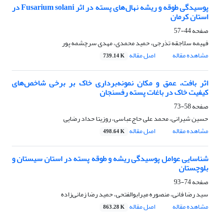
پوسیدگی طوقه و ریشه نهال‌های پسته در اثر Fusarium solani در
استان کرمان
صفحه
44-57
فهیمه سلاجقه تذرجی، حمید محمدی، مهدی سرچشمه پور
مشاهده مقاله
اصل مقاله
739.14 K
اثر بافت، عمق و مکان نمونه‌برداری خاک بر برخی شاخص‌های
کیفیت خاک در باغات پسته رفسنجان
صفحه
58-73
حسین شیرانی، محمد علی حاج‌عباسی، روزیتا حداد رضایی
مشاهده مقاله
اصل مقاله
498.64 K
شناسایی عوامل پوسیدگی ریشه و طوقه پسته در استان سیستان و
بلوچستان
صفحه
74-93
سید رضا فانی، منصوره میرابوالفتحی، حمید رضا زمانی‌زاده
مشاهده مقاله
اصل مقاله
863.28 K