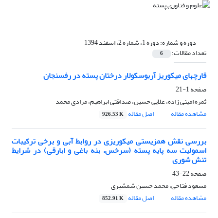
دوره و شماره:
دوره 1، شماره 2، اسفند 1394
تعداد مقالات:
6
قارچهای میکوریز آربوسکولار درختان پسته در رفسنجان
صفحه
1-21
ثمره امینی زاده، علایی حسین، صداقتی ابراهیم، مرادی محمد
مشاهده مقاله
اصل مقاله
926.53 K
بررسی نقش همزیستی میکوریزی در روابط آبی و برخی ترکیبات
اسمولیت سه پایه پسته (سرخس، بنه باغی و ابارقی) در شرایط
تنش شوری
صفحه
22-43
مسعود فتاحی، محمد حسین شمشیری
مشاهده مقاله
اصل مقاله
852.91 K