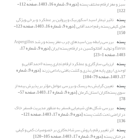
سبز و مغز ارقام مختلف پسته
[دوره 9، شماره 16، 1403، صفحه 112-
122]
پسته
تاثیر تیمار اسید اسکوربیک و پرولین بر عملکرد و برخی ویژگی
های کیفی پسته رقم احمدآقایی
[دوره 9، شماره 16، 1403، صفحه 123-
150]
پسته
بررسی رابطه بین اسیدهای چرب مغز پسته و رشد Aspergillus
flavus و تولید آفلاتوکسین در ارقام پسته ایران
[دوره 9، شماره 17،
1403، صفحه 1-23]
پسته
ارزیابی سازگاری و عملکرد ارقام تجاری پسته (احمدآقایی و
اوحدی) روی پایه های بذری و کشت بافتی بادامی زرند
[دوره 9، شماره
17، 1403، صفحه 79-104]
پسته
تعیین گرایش به ریسک و بررسی عوامل مؤثر بر پذیرش بیمه از
سوی پسته‌کاران استان کرمان
[دوره 9، شماره 17، 1403، صفحه 57-
78]
پسته
بررسی شکل های شیمیایی فسفر به منظور مدیریت فسفر خاک
در اراضی تحت کشت پسته
[دوره 9، شماره 17، 1403، صفحه 121-
136]
پسته
اثر تغییر رقم با روش سرشاخه‌کاری بر خصوصیات کمی و کیفی
درختان پسته
[دوره 9، شماره 17، 1403، صفحه 105-120]