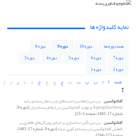
نمایه کلیدواژه ها
همه دوره ها
دوره 10
دوره 9
دوره 8
دوره 7
دوره 6
دوره 5
دوره 4
دوره 3
دوره 2
دوره 1
همه
آ
ا
ب
پ
ت
ث
ج
چ
ح
خ
د
ذ
ر
ز
ژ
آ
آفلاتوکسین
بررسی رابطه بین اسیدهای چرب مغز پسته و رشد
Aspergillus flavus و تولید آفلاتوکسین در ارقام پسته ایران
[دوره 9،
شماره 17، 1403، صفحه 1-23]
آفلاتوکسین
بررسی تأثیر جداسازی بر اساس ویژگی‌های ظاهری بر
کاهش آفلاتوکسین در پسته فرآوری شده
[دوره 9، شماره 17، 1403،
صفحه 175-194]