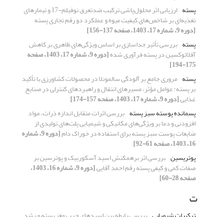
پسته
ارزیابی اثر محلول‌پاشی ترکیب ضدتعرق نوفیلم-17 و تیمارهای
تغذیه‌ای بر شاخص‌های کیفیت میوه و عملکرد دو رقم تجاری پسته
[دوره 9، شماره 17، 1403، صفحه 137-156]
پسته
بررسی تأثیر جداسازی بر اساس ویژگی‌های ظاهری بر کاهش
آفلاتوکسین در پسته فرآوری شده
[دوره 9، شماره 17، 1403، صفحه
175-194]
پسته
مروری جامع بر آلودگی سالمونلا در محصولات کشاورزی با تأکید
بر پسته: عوامل مؤثر، مسیرهای انتقال و راهبردهای کنترلی در صنایع
غذایی
[دوره 9، شماره 17، 1403، صفحه 157-174]
پسمانده پوسته سبز پسته
بررسی اثرات متقابل اندازه ذرات، مواد
افزودنی و دما بر ویژگی‌های مکانیکی و شیمیایی پلت‌های تولیدی از
ضایعات پوست سبز پسته برای استفاده در خوراک دام
[دوره 9، شماره
16، 1403، صفحه 61-92]
پوتریسین
بررسی اثر برهمکنش اسید آسکوربیک و پوترسین بر
صفات کمی و کیفی پسته رقم احمد آقایی
[دوره 9، شماره 16، 1403،
صفحه 28-60]
ت
ترکیبات شیمیایی
بررسی رابطه بین اسیدهای چرب مغز پسته و رشد