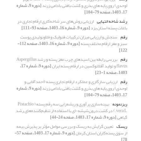
اوحدی) روی پایه های بذری و کشت بافتی بادامی زرند
[دوره 9، شماره
17، 1403، صفحه 79-104]
رشد شاخه انتهایی
ارزیابی روش‌های سر شاخه‌کاری ارقام تجاری در
باغات پسته استان یزد
[دوره 9، شماره 16، 1403، صفحه 93-111]
رقم
سنجش و ارزیابی میزان ترکیبات فنولیک و فلاونوئیدی پوست
سبز و مغز ارقام مختلف پسته
[دوره 9، شماره 16، 1403، صفحه 112-
122]
رقم
بررسی رابطه بین اسیدهای چرب مغز پسته و رشد Aspergillus
flavus و تولید آفلاتوکسین در ارقام پسته ایران
[دوره 9، شماره 17،
1403، صفحه 1-23]
رقم
ارزیابی سازگاری و عملکرد ارقام تجاری پسته (احمدآقایی و
اوحدی) روی پایه های بذری و کشت بافتی بادامی زرند
[دوره 9، شماره
17، 1403، صفحه 79-104]
ریزنمونه
بهینه‌سازی پرآوری و ریشه‌زایی سه رقم پسته ( Pistachio
vera L.) در کشت درون‌شیشه-ای با استفاده از تنظیم‌کننده‌های رشد
گیاهی
[دوره 9، شماره 17، 1403، صفحه 24-44]
ریسک
تعیین گرایش به ریسک و بررسی عوامل مؤثر بر پذیرش بیمه
از سوی پسته‌کاران استان کرمان
[دوره 9، شماره 17، 1403، صفحه 57-
78]