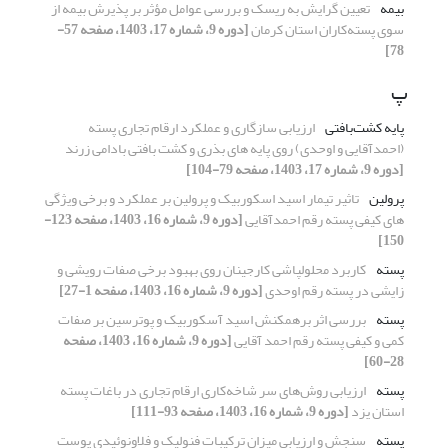
بیمه
تعیین گرایش به ریسک و بررسی عوامل مؤثر بر پذیرش بیمه از
سوی پسته‌کاران استان کرمان
[دوره 9، شماره 17، 1403، صفحه 57-
78]
پ
پایه کشت‌بافتی
ارزیابی سازگاری و عملکرد ارقام تجاری پسته
(احمدآقایی و اوحدی) روی پایه های بذری و کشت بافتی بادامی زرند
[دوره 9، شماره 17، 1403، صفحه 79-104]
پرولین
تاثیر تیمار اسید اسکوربیک و پرولین بر عملکرد و برخی ویژگی
های کیفی پسته رقم احمدآقایی
[دوره 9، شماره 16، 1403، صفحه 123-
150]
پسته
کاربرد محلول‏پاشی کارجینان روی بهبود برخی صفات رویشی و
زایشی در پسته رقم اوحدی
[دوره 9، شماره 16، 1403، صفحه 1-27]
پسته
بررسی اثر برهمکنش اسید آسکوربیک و پوترسین بر صفات
کمی و کیفی پسته رقم احمد آقایی
[دوره 9، شماره 16، 1403، صفحه
28-60]
پسته
ارزیابی روش‌های سر شاخه‌کاری ارقام تجاری در باغات پسته
استان یزد
[دوره 9، شماره 16، 1403، صفحه 93-111]
پسته
سنجش و ارزیابی میزان ترکیبات فنولیک و فلاونوئیدی پوست