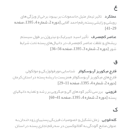
ع
عملکرد
تاثیر تیمار متیل جاسمونات بر بهبود برخی از ویژگی های
رویشی و زایشی پسته رقم احمد آقایی
[دوره 2، شماره 4، 1395، صفحه
29-41]
عناصر کم‌مصرف
تأثیر اسید جیبرلیک و نیتروژن بر طول سیستم
ریشه‌ای و غلظت عناصر کم‌مصرف در دانهال‌‌های پسته تحت شرایط
شور
[دوره 2، شماره 3، 1395، صفحه 56-36]
ق
قارچ میکوریز آربوسکولار
شناسایی مورفولوژیکی و مولکولی
قارچ‌های میکوریز آربوسکولار همزیست با ریشه پسته در استان کرمان
[دوره 2، شماره 4، 1395، صفحه 11-29]
قزوینی
بررسی تأثیر کودهای آلی و میکروبی بر رشد و تغذیه دانهالهای
پسته
[دوره 2، شماره 4، 1395، صفحه 41-60]
ک
کله قوچی
زمان تشکیل و خصوصیات فیزیکی پستههای زودخندان به
عنوان منابع آلودگی به آفلاتوکسین در سه رقم تجاری پسته در استان