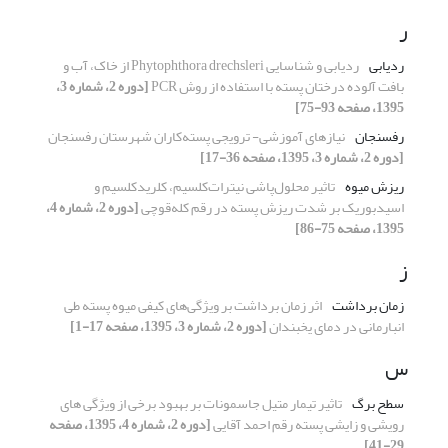
ر
ردیابی
ردیابی و شناسایی Phytophthora drechsleri از خاک، آب و
بافت آلوده درختان پسته با استفاده از روش PCR
[دوره 2، شماره 3،
1395، صفحه 93-75]
رفسنجان
نیازهای آموزشی- ترویجی پسته‌کاران شهرستان رفسنجان
[دوره 2، شماره 3، 1395، صفحه 36-17]
ریزش میوه
تاثیر محلول‌پاشی نیترات‎‌‌کلسیم، کلرید‌کلسیم و
اسید‌بوریک بر شدت ریزش پسته در رقم کله‌قوچی
[دوره 2، شماره 4،
1395، صفحه 75-86]
ز
زمان برداشت
اثر زمان برداشت بر ویژگی‌های کیفی میوه پسته طی
انبارمانی در دمای یخبندان
[دوره 2، شماره 3، 1395، صفحه 17-1]
س
سطح برگ
تاثیر تیمار متیل جاسمونات بر بهبود برخی از ویژگی های
رویشی و زایشی پسته رقم احمد آقایی
[دوره 2، شماره 4، 1395، صفحه
29-41]