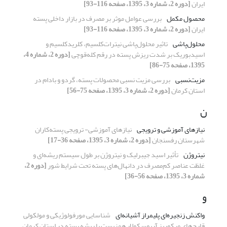
ایران
[دوره 2، شماره 3، 1395، صفحه 116-93]
محصول مکمل
بررسی عوامل موثر بر مصرف در بازار داخلی پسته
ایران
[دوره 2، شماره 3، 1395، صفحه 116-93]
محلول‌‌پاشی
تاثیر محلول‌پاشی نیترات‎‌‌کلسیم، کلرید‌کلسیم و
اسید‌بوریک بر شدت ریزش پسته در رقم کله‌قوچی
[دوره 2، شماره 4،
1395، صفحه 75-86]
مزیت‌نسبی
بررسی مزیت نسبی محصولات پسته، گردو و بادام در
استان کرمان
[دوره 2، شماره 3، 1395، صفحه 75-56]
ن
نیازهای آموزشی و ترویجی
نیازهای آموزشی- ترویجی پسته‌کاران
شهرستان رفسنجان
[دوره 2، شماره 3، 1395، صفحه 36-17]
نیتروژن
تأثیر اسید جیبرلیک و نیتروژن بر طول سیستم ریشه‌ای و
غلظت عناصر کم‌مصرف در دانهال‌‌های پسته تحت شرایط شور
[دوره 2،
شماره 3، 1395، صفحه 56-36]
و
واکنش زنجیره‌ای پلیمراز آشیانه‌ای
شناسایی مورفولوژیکی و مولکولی
قارچ‌های میکوریز آربوسکولار همزیست با ریشه پسته در استان کرمان