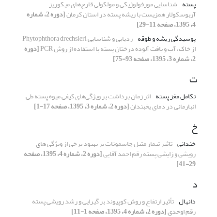
پسته
شناسایی مورفولوژیکی و مولکولی قارچ‌های میکوریز
آربوسکولار همزیست با ریشه پسته در استان کرمان
[دوره 2، شماره
4، 1395، صفحه 11-29]
پوسیدگی ریشه و طوقه
ردیابی و شناسایی Phytophthora drechsleri
از خاک، آب و بافت آلوده درختان پسته با استفاده از روش PCR
[دوره
2، شماره 3، 1395، صفحه 93-75]
ت
تکامل مغز پسته
اثر زمان برداشت بر ویژگی‌های کیفی میوه پسته طی
انبارمانی در دمای یخبندان
[دوره 2، شماره 3، 1395، صفحه 17-1]
خ
خندانی
تاثیر تیمار متیل جاسمونات بر بهبود برخی از ویژگی های
رویشی و زایشی پسته رقم احمد آقایی
[دوره 2، شماره 4، 1395، صفحه
29-41]
د
دانهال
تأثیر ارتفاع و روش کوپیوند بر گیرایی و رشد رویشی پسته
رقم اوحدی
[دوره 2، شماره 4، 1395، صفحه 1-11]