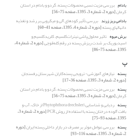
بادام
بررسی مزیت نسبی محصولات پسته، گردو و بادام در استان
کرمان
[دوره 2، شماره 3، 1395، صفحه 75-56]
بادامی ریز زرند
بررسی تأثیر کودهای آلی و میکروبی بر رشد و تغذیه
دانهالهای پسته
[دوره 2، شماره 4، 1395، صفحه 41-60]
برش میوه
تاثیر محلول‌پاشی نیترات‎‌‌کلسیم، کلرید‌کلسیم و
اسید‌بوریک بر شدت ریزش پسته در رقم کله‌قوچی
[دوره 2، شماره 4،
1395، صفحه 75-86]
پ
پسته
نیازهای آموزشی- ترویجی پسته‌کاران شهرستان رفسنجان
[دوره 2، شماره 3، 1395، صفحه 36-17]
پسته
بررسی مزیت نسبی محصولات پسته، گردو و بادام در استان
کرمان
[دوره 2، شماره 3، 1395، صفحه 75-56]
پسته
ردیابی و شناسایی Phytophthora drechsleri از خاک، آب و
بافت آلوده درختان پسته با استفاده از روش PCR
[دوره 2، شماره 3،
1395، صفحه 93-75]
پسته
بررسی عوامل موثر بر مصرف در بازار داخلی پسته ایران
[دوره
2، شماره 3، 1395، صفحه 116-93]