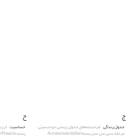
ج
ح
جدول زندگی
فراسنجه‌های جدول زیستی دو جنسیتی
حساسیت
ارزی
مرحله سنی سن سبز پستهAcrosternum milleri
پسته (Pistacia) به بیماری گموز