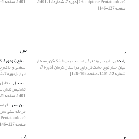
(Hemiptera: Pentatomidae)
[دوره 7، شماره 12، 1401،
1401، صفحه 1-20]
صفحه 127-146]
ر
س
راندمان‌
ارزیابی و معرفی مناسب‌ترین خشک‌کن پسته از
سطح ژئومورفی
میان چهار نوع خشک‌کن رایج در استان کرمان
[دوره 7،
سطحی و خاک‌رخ 
شماره 12، 1401، صفحه 102-126]
ایران
[دوره 7، شماره 12، 1401، صفحه 1-21]
سنتینل
تحلیل 
تشخیص تنش سلا
1401، صفحه 21-37]
سن سبز
فراسن
 Pentatomidae)
صفحه 127-146]
ع
ف