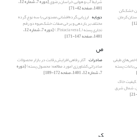
شرایط آب و هوایی خراسان رضوی
[دوره 7، شماره 12،
1401، صفحه 42-71]
ین خشک‌کن
استان کرمان
دوپایه
ارزیابی گرده‌افشانی مصنوعی با سه نوع گرده
مختلف بر باردهی و برخی صفات خشک‌میوه دو رقم
تجاری پسته (Pistacia vera L.)
[دوره 7، شماره 12،
1401، صفحه 147-171]
ص
اخص‌های طیفی
صادرات
آثار رفاهی افزایش رقابت در بازار محصولات
ی باغات پسته
صادراتی کشاورزی (مورد مطالعه: محصول پسته)
[دوره
7، شماره 12، 1401، صفحه 172-189]
 کیفیت خاک
ن، شمال شرق
ک