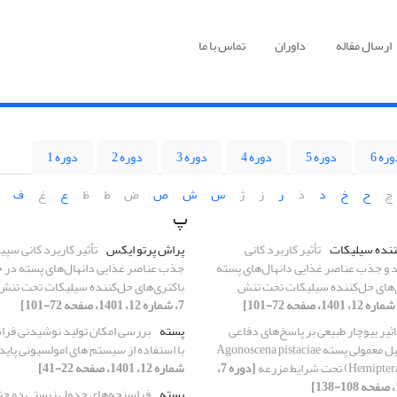
ارسال مقاله
داوران
تماس با ما
ره 6
دوره 5
دوره 4
دوره 3
دوره 2
دوره 1
چ
ح
خ
د
ذ
ر
ز
ژ
س
ش
ص
ض
ط
ظ
ع
غ
ف
پ
ننده سیلیکات
تأثیر کاربرد کانی
پراش پرتو ایکس
تأثیر کاربرد کانی سپی
 و جذب عناصر غذایی دانهال‌های پسته
جذب عناصر غذایی دانهال‌های پسته در 
‌های حل‌کننده سیلیکات تحت تنش
باکتری‌های حل‌کننده سیلیکات تحت تن
7، شماره 12، 1401، صفحه 72-101]
اثیر بیوچار طبیعی بر پاسخ‌های دفاعی
پسته
بررسی امکان تولید نوشیدنی فر
گیاه و کنترل پسیل معمولی پسته Agonoscena pistaciae
با استفاده از سیستم ‏های امولسیونی پاید
 تحت شرایط مزرعه
[دوره 7،
شماره 12، 1401، صفحه 22-41]
پسته
فراسنجه‌های جدول زیستی دو جن