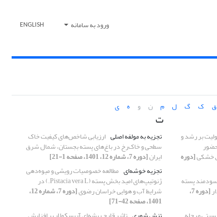
ورود به سامانه
ENGLISH
ق
ک
گ
ل
م
ن
و
ه
ی
ت
ولیت بر رشد و
تجزیه به مولفه اصلی
ارزیابی شاخص‌های کیفیت خاک
حضور
سطحی و خاک‌رخ در باغ‌های پسته بجستان، شمال شرق
ش خشکی
[دوره
ایران
[دوره 7، شماره 12، 1401، صفحه 1-21]
تجزیه خوشه‌ای
مطالعه خصوصیات رویشی و میوه‌دهی
اسودمند پسته
ژنوتیپ‌های امید بخش پسته (Pistacia vera L.) در
ار
[دوره 7،
شرایط آب و هوایی خراسان رضوی
[دوره 7، شماره 12،
1401، صفحه 42-71]
سیتی مرحله
تنش شوری
تاثیر قارچ ریشه‌ای آربسکولار بر افزایش