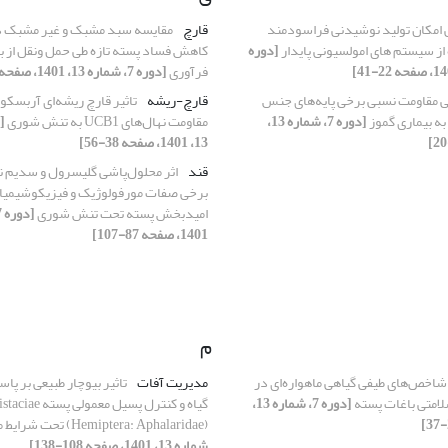
امکان تولید نوشیدنی فراسودمند
قارچ
مقایسه سبد مشبک و غیر مشبک در
از سیستم ‏های امولسیونی پایدار
[دوره
کاهش فساد پسته تازه طی حمل ونقل از باغ
فرآوری
[دوره 7، شماره 13، 1401، صفحه 57-70]
بی مقاومت نسبی برخی پایه‌های جنس
قارچ-ریشه
تاثیر قارچ ریشه‌ای آربسکول
[دوره 7، شماره 13،
مقاومت نهال‌های UCB1 به تنش شوری
13، 1401، صفحه 38-56]
قند
اثر محلول‌‌پاشی گلیسرول و سدیم ‌ن
برخی صفات مورفولوژیک و فیزیکوشیمیایی 
امید‌بخش پسته تحت تنش شوری
1401، صفحه 87-107]
م
شاخص‌های طیفی گیاهی ماهواره‌ای در
مدیریت آفات
تاثیر بیوچار طبیعی بر پا
متی باغات پسته
[دوره 7، شماره 13،
گیاه و کنترل پسیل
(Hemiptera: Aphalaridae) تحت شرایط مزرعه
شماره 13، 1401، صفحه 108-138]