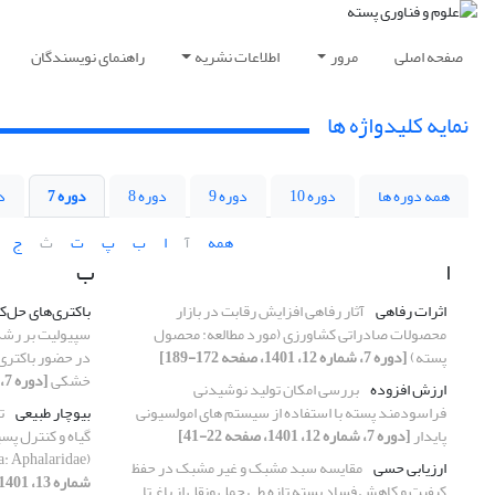
صفحه اصلی
مرور
اطلاعات نشریه
راهنمای نویسندگان
نمایه کلیدواژه ها
همه دوره ها
دوره 10
دوره 9
دوره 8
دوره 7
دو
همه
آ
ا
ب
پ
ت
ث
ج
ا
ب
اثرات رفاهی
آثار رفاهی افزایش رقابت در بازار
باکتری‌های حل‌ک
محصولات صادراتی کشاورزی (مورد مطالعه: محصول
سپیولیت بر رشد
پسته)
[دوره 7، شماره 12، 1401، صفحه 172-189]
در حضور باکتری
خشکی
[دوره 7، شماره 12، 1401، صفحه 72-101]
ارزش افزوده
بررسی امکان تولید نوشیدنی
فراسودمند پسته با استفاده از سیستم ‏های امولسیونی
بیوچار طبیعی
ت
پایدار
[دوره 7، شماره 12، 1401، صفحه 22-41]
(Hemiptera: Aphalaridae)
ارزیابی حسی
مقایسه سبد مشبک و غیر مشبک در حفظ
شماره 13، 1401، صفحه 108-138]
کیفیت و کاهش فساد پسته تازه طی حمل ونقل از باغ تا