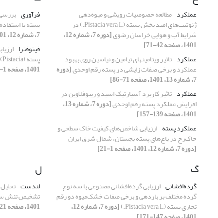
عملکرد
مطالعه خصوصیات رویشی و میوه‌دهی
فرآوری
بررسی 
ژنوتیپ‌های امید بخش پسته (Pistacia vera L.) در
پسته با استفاده 
شرایط آب و هوایی خراسان رضوی
[دوره 7، شماره 12،
7، شماره 12، 1401، صفحه 22-41]
1401، صفحه 42-71]
فیتوفترا
ارزیا
عملکرد
تاثیر ویتامین‏های تیامین و نیاسین روی بهبود
پسته (Pistacia) به بیماری گموز
عملکرد و برخی صفات زایشی در پسته رقم اوحدی
[دوره
1401، صفحه 1-20]
7، شماره 13، 1401، صفحه 71-86]
عملکرد
تاثیر کاربرد آسپارتیک اسید و ریبوفلاوین در
افزایش عملکرد پسته رقم اوحدی
[دوره 7، شماره 13،
1401، صفحه 139-157]
عملکرد پسته
ارزیابی شاخص‌های کیفیت خاک سطحی و
خاک‌رخ در باغ‌های پسته بجستان، شمال شرق ایران
[دوره 7، شماره 12، 1401، صفحه 1-21]
گ
ل
گرده‌افشانی
ارزیابی گرده‌افشانی مصنوعی با سه نوع
لندست
تحلیل 
گرده مختلف بر باردهی و برخی صفات خشک‌میوه دو رقم
تشخیص تنش سلا
تجاری پسته (Pistacia vera L.)
[دوره 7، شماره 12،
1401، صفحه 21-37]
1401، صفحه 147-171]