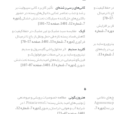
 حفظ کیفیت و
کانی‌های رسی رشته‌ای
تأثیر کاربرد کانی سپیولیت بر
 تا ترمینال
رشد و جذب عناصر غذایی دانهال‌های پسته در حضور
باکتری‌های حل‌کننده سیلیکات تحت تنش خشکی
[دوره
7، شماره 12، 1401، صفحه 72-101]
ار بر افزایش
[دوره 7، شماره
کپک
مقایسه سبد مشبک و غیر مشبک در حفظ کیفیت و
کاهش فساد پسته تازه طی حمل ونقل از باغ تا ترمینال
فرآوری
[دوره 7، شماره 13، 1401، صفحه 57-70]
یتروپروساید بر
در پایه‌‌های
کلرید سدیم
اثر محلول‌‌پاشی گلیسرول و سدیم
[دوره 7، شماره 13،
‌نیتروپروساید بر برخی صفات مورفولوژیک و
فیزیکوشیمیایی در پایه‌‌های امید‌بخش پسته تحت تنش
شوری
[دوره 7، شماره 13، 1401، صفحه 87-107]
ه
سخ‌های دفاعی
هتروزیگوتی
مطالعه خصوصیات رویشی و میوه‌دهی
 معمولی پسته Agonoscena pistaciae
ژنوتیپ‌های امید بخش پسته (Pistacia vera L.) در
[دوره 7،
شرایط آب و هوایی خراسان رضوی
[دوره 7، شماره 12،
1401، صفحه 42-71]