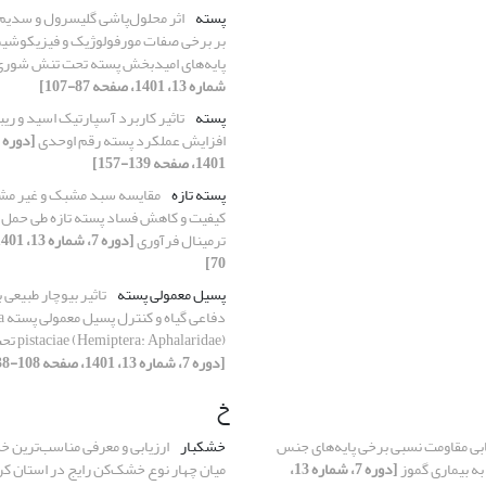
پسته
اثر محلول‌‌پاشی گلیسرول و سدیم 
بر برخی صفات مورفولوژیک و فیزیکوشیم
پایه‌‌های امید‌بخش پسته تحت تنش شور
شماره 13، 1401، صفحه 87-107]
پسته
تاثیر کاربرد آسپارتیک اسید و ریب
افزایش عملکرد پسته رقم اوحدی
1401، صفحه 139-157]
پسته تازه
مقایسه سبد مشبک و غیر مش
کیفیت و کاهش فساد پسته تازه طی حمل ونق
ترمینال فرآوری
70]
پسیل معمولی پسته
تاثیر بیوچار طبیعی 
دفا
pistaciae (Hemiptera: Aphalaridae) تحت شرایط مزرعه
[دوره 7، شماره 13، 1401، صفحه 108-138]
خ
ابی مقاومت نسبی برخی پایه‌های جنس
خشکبار
ارزیابی و معرفی مناسب‌ترین خ
[دوره 7، شماره 13،
میان چهار نوع خشک‌کن رایج در استان ک