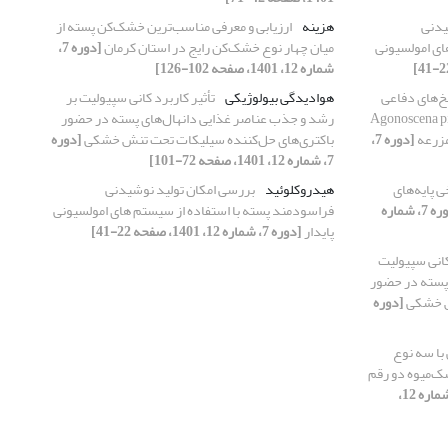
یدنی
هزینه
ارزیابی و معرفی مناسب‌ترین خشک‌کن پسته از
ای امولسیونی
میان چهار نوع خشک‌کن رایج در استان کرمان
[دوره 7،
شماره 12، 1401، صفحه 102-126]
سخ‌های دفاعی
هوادیدگی بیولوژیکی
تأثیر کاربرد کانی سپیولیت بر
 معمولی پسته Agonoscena pistaciae
رشد و جذب عناصر غذایی دانهال‌های پسته در حضور
[دوره 7،
باکتری‌های حل‌کننده سیلیکات تحت تنش خشکی
[دوره
7، شماره 12، 1401، صفحه 72-101]
 پایه‌های
هیدروکلوئید
بررسی امکان تولید نوشیدنی
[دوره 7، شماره
فراسودمند پسته با استفاده از سیستم ‏های امولسیونی
پایدار
[دوره 7، شماره 12، 1401، صفحه 22-41]
کانی سپیولیت
 پسته در حضور
ش خشکی
[دوره
با سه نوع
ک‌میوه دو رقم
[دوره 7، شماره 12،