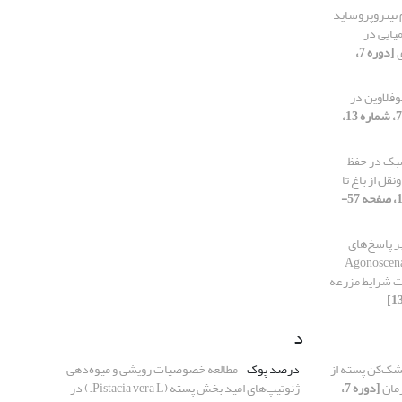
‌نیتروپروساید
یایی در
ی
[دوره 7،
وفلاوین در
[دوره 7، شماره 13،
بک در حفظ
ل از باغ تا
[دوره 7، شماره 13، 1401، صفحه 57-
بر پاسخ‌های
عی گیاه و کنترل پسیل معمولی پسته Agonoscena
د
شک‌کن پسته از
درصد پوک
مطالعه خصوصیات رویشی و میوه‌دهی
رمان
[دوره 7،
ژنوتیپ‌های امید بخش پسته (Pistacia vera L.) در