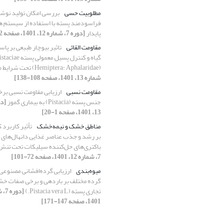
مطلوبیت حسی
بررسی امکان تولید نوش
فراسودمند پسته با استفاده از سیستم ‏ه
پایدار
[دوره 7، شماره 12، 1401، صفحه 22-41]
مقاومت القائی
تاثیر بیوچار طبیعی بر پا
گیاه و کنترل پسیل
(Hemiptera: Aphalaridae) تحت شرایط مزرعه
شماره 13، 1401، صفحه 108-138]
مقاومت نسبی
ارزیابی مقاومت نسبی برخی
جنس پسته (Pistacia) به بیماری گموز
13، 1401، صفحه 1-20]
مناطق خشک و نیمه‌خشک
تأثیر کاربرد 
بر رشد و جذب عناصر غذایی دانهال‌های
باکتری‌های حل‌کننده سیلیکات تحت تن
7، شماره 12، 1401، صفحه 72-101]
میوه‌بندی
ارزیابی گرده‌افشانی مصنوعی 
گرده مختلف بر باردهی و برخی صفات خش
تجاری پسته (Pistacia vera L.)
1401، صفحه 147-171]