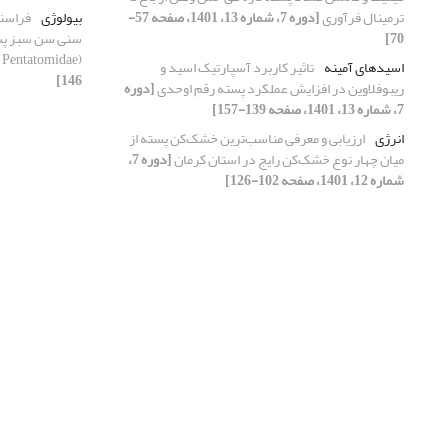
ترمینال فرآوری
[دوره 7، شماره 13، 1401، صفحه 57-
بیولوژی
فراسن
70]
Pentatomidae)
اسیدهای آمینه
تاثیر کاربرد آسپارتیک اسید و
146]
ریبوفلاوین در افزایش عملکرد پسته رقم اوحدی
[دوره
7، شماره 13، 1401، صفحه 139-157]
انرژی‌
ارزیابی و معرفی مناسب‌ترین خشک‌کن پسته از
میان چهار نوع خشک‌کن رایج در استان کرمان
[دوره 7،
شماره 12، 1401، صفحه 102-126]