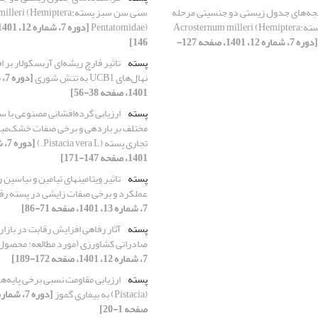
جه‌های جدول زیستی دو جنسیتی مرحله
سنی سن سبز پستهi (Hemiptera
سنی سن سبز پستهAcrosternum milleri (Hemiptera:
Pentatomidae)
[دوره 7، شماره 12، 1401، صفحه 127-
146]
پسته
تاثیر قارچ ریشه‌ای آربسکولار بر
نهال‌های UCB1 به تنش شوری
1401، صفحه 38-56]
پسته
ارزیابی گرده‌افشانی مصنوعی با س
مختلف بر باردهی و برخی صفات خشک‌میو
تجاری پسته (Pistacia vera L.)
1401، صفحه 147-171]
پسته
تاثیر ویتامین‏های تیامین و نیاسین 
عملکرد و برخی صفات زایشی در پسته ر
7، شماره 13، 1401، صفحه 71-86]
پسته
آثار رفاهی افزایش رقابت در بازا
صادراتی کشاورزی (مورد مطالعه: محصول
7، شماره 12، 1401، صفحه 172-189]
پسته
ارزیابی مقاومت نسبی برخی پایه‌
(Pistacia) به بیماری گموز
صفحه 1-20]