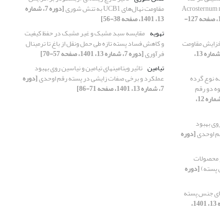
Acrosternum miller:
مقاومت نهال‌های UCB1 به تنش شوری
[دوره 7، شماره
[دوره 7، شماره 12، 1401، صفحه 127-
13، 1401، صفحه 38-56]
تهویه
مقایسه سبد مشبک و غیر مشبک در حفظ کیفیت
 افزایش مقاومت
و کاهش فساد پسته تازه طی حمل ونقل از باغ تا ترمینال
[دوره 7، شماره 13،
فرآوری
[دوره 7، شماره 13، 1401، صفحه 57-70]
تیامین
تاثیر ویتامین‏های تیامین و نیاسین روی بهبود
ه نوع گرده
عملکرد و برخی صفات زایشی در پسته رقم اوحدی
[دوره
ه دو رقم
7، شماره 13، 1401، صفحه 71-86]
[دوره 7، شماره 12،
روی بهبود
قم اوحدی
[دوره
ر محصولات
 پسته)
[دوره
های جنس پسته
[دوره 7، شماره 13، 1401،